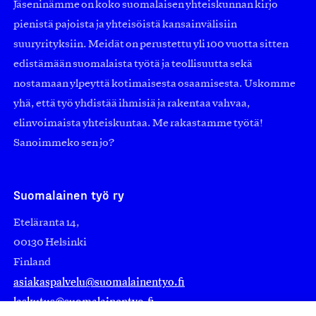
Jäseninämme on koko suomalaisen yhteiskunnan kirjo
pienistä pajoista ja yhteisöistä kansainvälisiin
suuryrityksiin. Meidät on perustettu yli 100 vuotta sitten
edistämään suomalaista työtä ja teollisuutta sekä
nostamaan ylpeyttä kotimaisesta osaamisesta. Uskomme
yhä, että työ yhdistää ihmisiä ja rakentaa vahvaa,
elinvoimaista yhteiskuntaa. Me rakastamme työtä!
Sanoimmeko sen jo?
Suomalainen työ ry
Eteläranta 14,
00130 Helsinki
Finland
asiakaspalvelu@suomalainentyo.fi
laskutus@suomalainentyo.fi