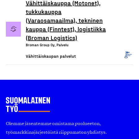
Vähittäiskauppa (Motonet),
tukkukauppa
(Varaosamaailma), tekninen
kauppa (Finntest), logistiikka
(Broman Logistics)
Broman Group Oy, Palvelu
Vähittäiskaupan palvelut
Olemme jäsentemme omistama puolueeton,
työmarkkinajärjestöistä riippumaton yhdistys.