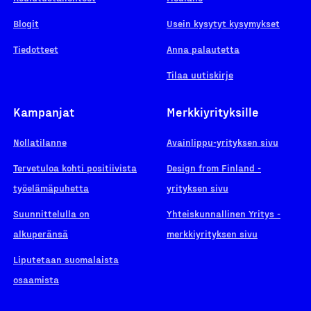
Blogit
Usein kysytyt kysymykset
Tiedotteet
Anna palautetta
Tilaa uutiskirje
Kampanjat
Merkkiyrityksille
Nollatilanne
Avainlippu-yrityksen sivu
Tervetuloa kohti positiivista
Design from Finland -
työelämäpuhetta
yrityksen sivu
Suunnittelulla on
Yhteiskunnallinen Yritys -
alkuperänsä
merkkiyrityksen sivu
Liputetaan suomalaista
osaamista