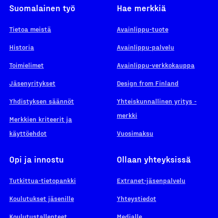
Suomalainen työ
Hae merkkiä
Tietoa meistä
Avainlippu-tuote
Historia
Avainlippu-palvelu
Toimielimet
Avainlippu-verkkokauppa
Jäsenyritykset
Design from Finland
Yhdistyksen säännöt
Yhteiskunnallinen yritys -
merkki
Merkkien kriteerit ja
käyttöehdot
Vuosimaksu
Opi ja innostu
Ollaan yhteyksissä
Tutkittua-tietopankki
Extranet-jäsenpalvelu
Koulutukset jäsenille
Yhteystiedot
Koulutustallenteet
Medialle