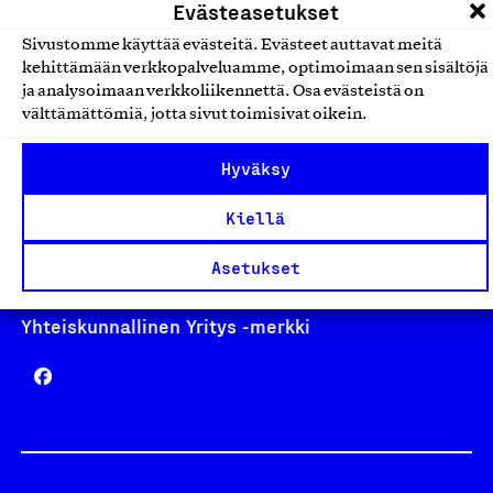
Evästeasetukset
Sivustomme käyttää evästeitä. Evästeet auttavat meitä
kehittämään verkkopalveluamme, optimoimaan sen sisältöjä
ja analysoimaan verkkoliikennettä. Osa evästeistä on
Avainlippu
välttämättömiä, jotta sivut toimisivat oikein.
Hyväksy
Design From Finland
Kiellä
Asetukset
Yhteiskunnallinen Yritys -merkki