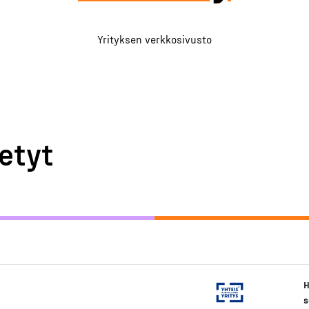
Yrityksen verkkosivusto
etyt
H
s