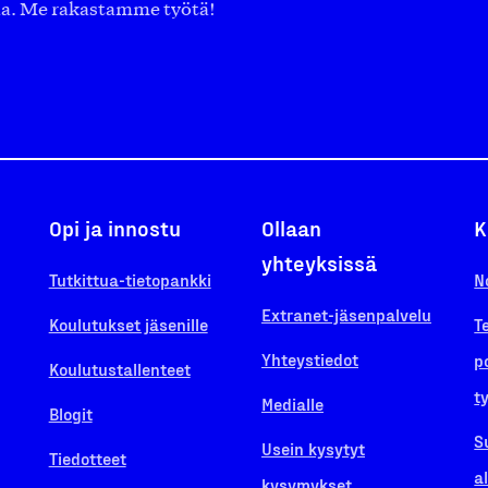
aa. Me rakastamme työtä!
Opi ja innostu
Ollaan
K
yhteyksissä
Tutkittua-tietopankki
N
Extranet-jäsenpalvelu
Koulutukset jäsenille
T
Yhteystiedot
p
Koulutustallenteet
t
Medialle
Blogit
S
Usein kysytyt
Tiedotteet
a
kysymykset