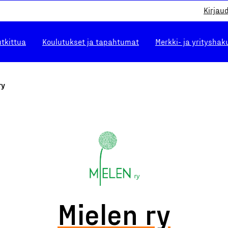
Kirjau
utkittua
Koulutukset ja tapahtumat
Merkki- ja yrityshak
ry
Mielen ry