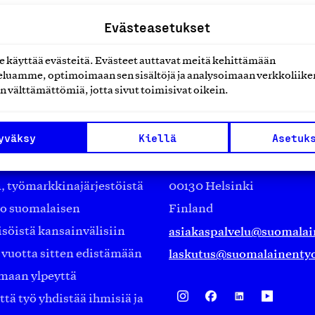
Evästeasetukset
käyttää evästeitä. Evästeet auttavat meitä kehittämään
luamme, optimoimaan sen sisältöjä ja analysoimaan verkkoliike
n välttämättömiä, jotta sivut toimisivat oikein.
Suomalainen työ ry
yväksy
Kiellä
Asetuk
Eteläranta 14,
työmarkkinajärjestöistä
00130 Helsinki
ko suomalaisen
Finland
asiakaspalvelu@suomalai
isöistä kansainvälisiin
laskutus@suomalainentyo
0 vuotta sitten edistämään
amaan ylpeyttä
ä työ yhdistää ihmisiä ja