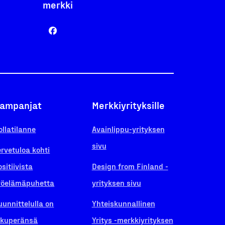
merkki
ampanjat
Merkkiyrityksille
ollatilanne
Avainlippu-yrityksen
sivu
ervetuloa kohti
ositiivista
Design from Finland -
yöelämäpuhetta
yrityksen sivu
uunnittelulla on
Yhteiskunnallinen
lkuperänsä
Yritys -merkkiyrityksen