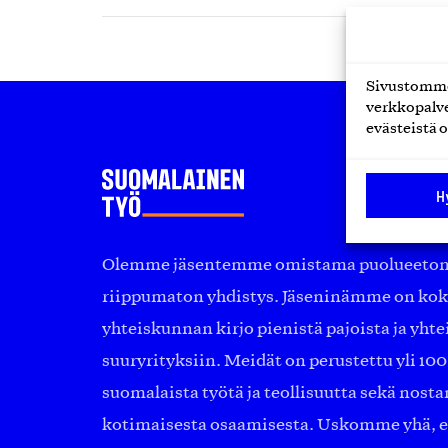
Sivustomme 
verkkopalve
evästeistä o
H
Olemme jäsentemme omistama puolueeton, 
riippumaton yhdistys. Jäseninämme on ko
yhteiskunnan kirjo pienistä pajoista ja yhte
suuryrityksiin. Meidät on perustettu yli 10
suomalaista työtä ja teollisuutta sekä nost
kotimaisesta osaamisesta. Uskomme yhä, ett