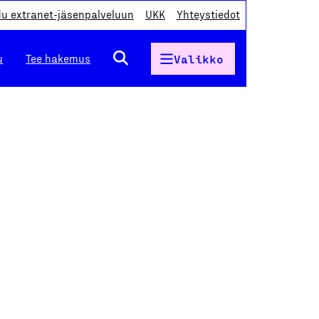
du extranet-jäsenpalveluun
UKK
Yhteystiedot
u
Tee hakemus
Valikko