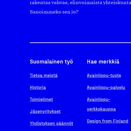
rakentaa vahvaa, elinvoimaista yhteiskunt
Sanoimmeko sen jo?
Suomalainen työ
Hae merkkiä
Tietoa meistä
Avainlippu-tuote
Historia
Avainlippu-palvelu
Toimielimet
Avainlippu-
verkkokauppa
Jäsenyritykset
Design from Finland
Yhdistyksen säännöt