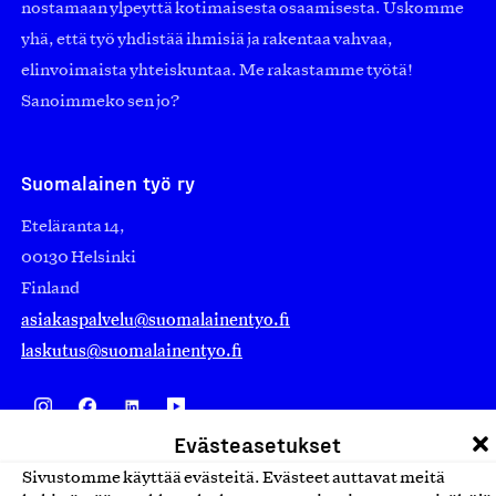
nostamaan ylpeyttä kotimaisesta osaamisesta. Uskomme
yhä, että työ yhdistää ihmisiä ja rakentaa vahvaa,
elinvoimaista yhteiskuntaa. Me rakastamme työtä!
Sanoimmeko sen jo?
Suomalainen työ ry
Eteläranta 14,
00130 Helsinki
Finland
asiakaspalvelu@suomalainentyo.fi
laskutus@suomalainentyo.fi
Evästeasetukset
Avainlippu
Sivustomme käyttää evästeitä. Evästeet auttavat meitä