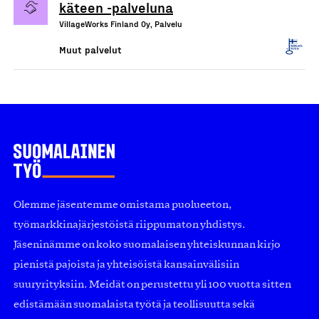
käteen -palveluna
VillageWorks Finland Oy, Palvelu
Muut palvelut
Olemme jäsentemme omistama puolueeton,
työmarkkinajärjestöistä riippumaton yhdistys.
Jäseninämme on koko suomalaisen yhteiskunnan kirjo
pienistä pajoista ja yhteisöistä kansainvälisiin
suuryrityksiin. Meidät on perustettu yli 100 vuotta sitten
edistämään suomalaista työtä ja teollisuutta sekä