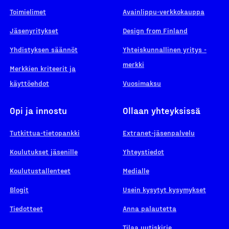
Toimielimet
Avainlippu-verkkokauppa
Jäsenyritykset
Design from Finland
Yhdistyksen säännöt
Yhteiskunnallinen yritys -
merkki
Merkkien kriteerit ja
käyttöehdot
Vuosimaksu
Opi ja innostu
Ollaan yhteyksissä
Tutkittua-tietopankki
Extranet-jäsenpalvelu
Koulutukset jäsenille
Yhteystiedot
Koulutustallenteet
Medialle
Blogit
Usein kysytyt kysymykset
Tiedotteet
Anna palautetta
Tilaa uutiskirje