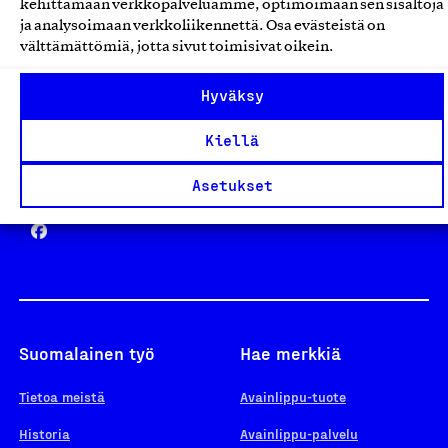
kehittämään verkkopalveluamme, optimoimaan sen sisältöjä
ja analysoimaan verkkoliikennettä. Osa evästeistä on
välttämättömiä, jotta sivut toimisivat oikein.
Design From Finland
Hyväksy
Kiellä
Yhteiskunnallinen Yritys -merkki
Asetukset
Suomalainen työ
Hae merkkiä
Tietoa meistä
Avainlippu-tuote
Historia
Avainlippu-palvelu