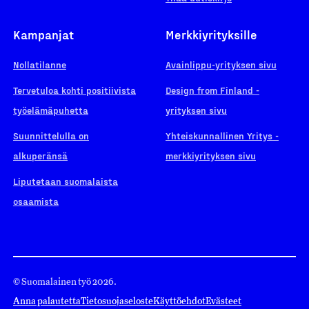
Kampanjat
Merkkiyrityksille
Nollatilanne
Avainlippu-yrityksen sivu
Tervetuloa kohti positiivista
Design from Finland -
työelämäpuhetta
yrityksen sivu
Suunnittelulla on
Yhteiskunnallinen Yritys -
alkuperänsä
merkkiyrityksen sivu
Liputetaan suomalaista
osaamista
© Suomalainen työ 2026.
Anna palautetta
Tietosuojaseloste
Käyttöehdot
Evästeet