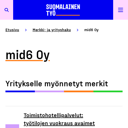
Etusivu
Merkki- ja yrityshaku
mid6 Oy
mid6 Oy
Yritykselle myönnetyt merkit
Toimistohotellipalvelut:
työtilojen vuokraus avaimet