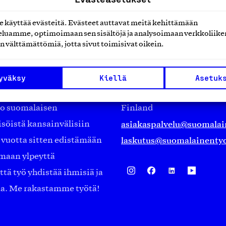
käyttää evästeitä. Evästeet auttavat meitä kehittämään
luamme, optimoimaan sen sisältöjä ja analysoimaan verkkoliike
n välttämättömiä, jotta sivut toimisivat oikein.
Suomalainen työ ry
Eteläranta 14,
yväksy
Kiellä
Asetuk
työmarkkinajärjestöistä
00130 Helsinki
ko suomalaisen
Finland
asiakaspalvelu@suomalai
isöistä kansainvälisiin
laskutus@suomalainentyo
0 vuotta sitten edistämään
amaan ylpeyttä
ä työ yhdistää ihmisiä ja
aa. Me rakastamme työtä!