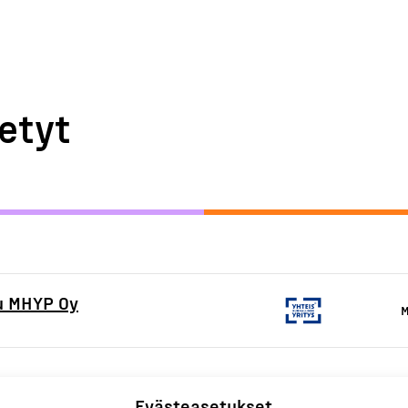
etyt
u MHYP Oy
M
Evästeasetukset