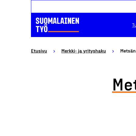
T
Etusivu
Merkki- ja yrityshaku
Metsän
Me