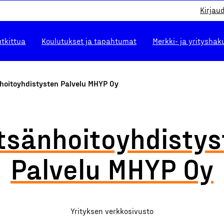
Kirjau
utkittua
Koulutukset ja tapahtumat
Merkki- ja yrityshak
hoitoyhdistysten Palvelu MHYP Oy
tsänhoitoyhdistys
Palvelu MHYP Oy
Yrityksen verkkosivusto