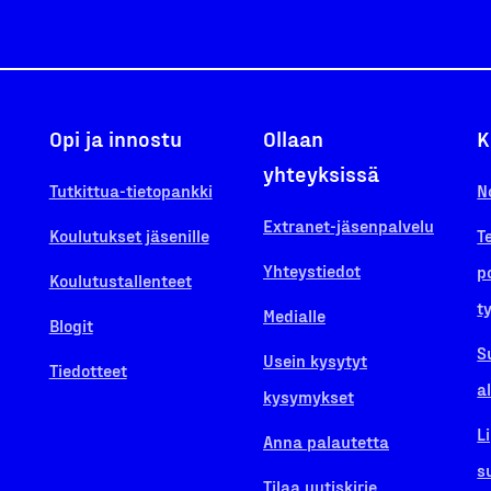
Opi ja innostu
Ollaan
K
yhteyksissä
Tutkittua-tietopankki
N
Extranet-jäsenpalvelu
Koulutukset jäsenille
T
Yhteystiedot
p
Koulutustallenteet
t
Medialle
Blogit
S
Usein kysytyt
Tiedotteet
a
kysymykset
L
Anna palautetta
s
Tilaa uutiskirje