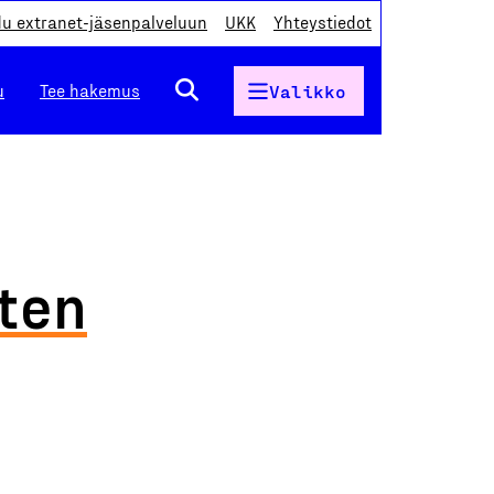
du extranet-jäsenpalveluun
UKK
Yhteystiedot
u
Tee hakemus
Valikko
ten