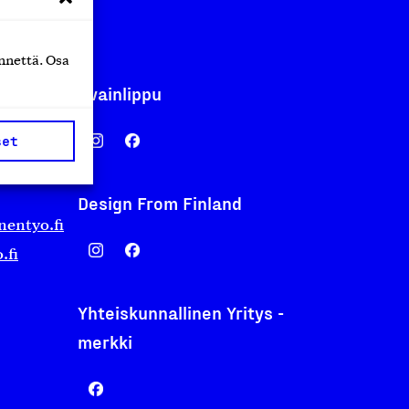
nnettä. Osa
Avainlippu
set
Design From Finland
nentyo.fi
.fi
Yhteiskunnallinen Yritys -
merkki