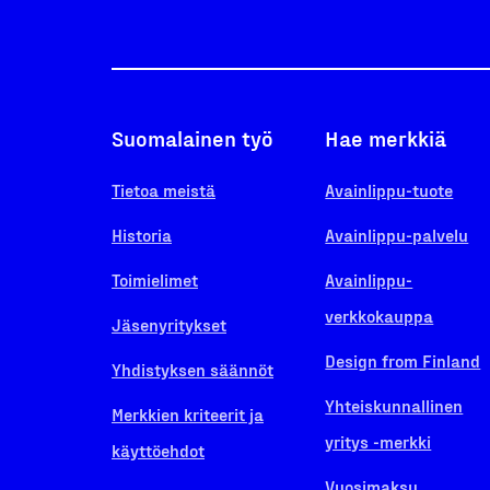
Suomalainen työ
Hae merkkiä
Tietoa meistä
Avainlippu-tuote
Historia
Avainlippu-palvelu
Toimielimet
Avainlippu-
verkkokauppa
Jäsenyritykset
Design from Finland
Yhdistyksen säännöt
Yhteiskunnallinen
Merkkien kriteerit ja
yritys -merkki
käyttöehdot
Vuosimaksu