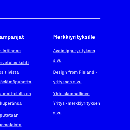
ampanjat
Merkkiyrityksille
ollatilanne
Avainlippu-yrityksen
sivu
ervetuloa kohti
ositiivista
Design from Finland -
yöelämäpuhetta
yrityksen sivu
uunnittelulla on
Yhteiskunnallinen
lkuperänsä
Yritys -merkkiyrityksen
sivu
iputetaan
uomalaista