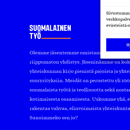
Sivustomme 
verkkopalve
evästeistä o
H
Olemme jäsentemme omistama puolueeton, 
riippumaton yhdistys. Jäseninämme on ko
yhteiskunnan kirjo pienistä pajoista ja yhte
suuryrityksiin. Meidät on perustettu yli 10
suomalaista työtä ja teollisuutta sekä nost
kotimaisesta osaamisesta. Uskomme yhä, ett
rakentaa vahvaa, elinvoimaista yhteiskunt
Sanoimmeko sen jo?