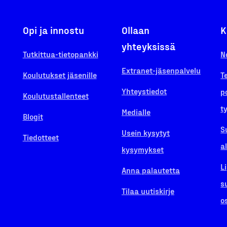
Opi ja innostu
Ollaan
K
yhteyksissä
Tutkittua-tietopankki
N
Extranet-jäsenpalvelu
Koulutukset jäsenille
T
Yhteystiedot
p
Koulutustallenteet
t
Medialle
Blogit
S
Usein kysytyt
Tiedotteet
a
kysymykset
L
Anna palautetta
s
Tilaa uutiskirje
o