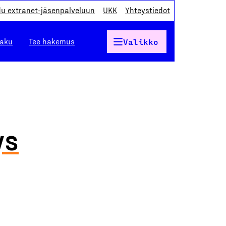
du extranet-jäsenpalveluun
UKK
Yhteystiedot
haku
Tee hakemus
Valikko
ys