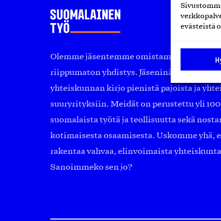
Sivustomme 
verkkopalve
evästeistä o
Olemme jäsentemme omistama puolueeton, 
H
riippumaton yhdistys. Jäseninämme on ko
yhteiskunnan kirjo pienistä pajoista ja yhte
suuryrityksiin. Meidät on perustettu yli 10
suomalaista työtä ja teollisuutta sekä nost
kotimaisesta osaamisesta. Uskomme yhä, ett
rakentaa vahvaa, elinvoimaista yhteiskunt
Sanoimmeko sen jo?