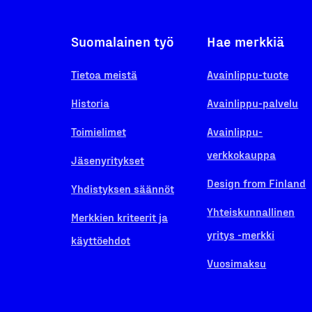
Suomalainen työ
Hae merkkiä
Tietoa meistä
Avainlippu-tuote
Historia
Avainlippu-palvelu
Toimielimet
Avainlippu-
verkkokauppa
Jäsenyritykset
Design from Finland
Yhdistyksen säännöt
Yhteiskunnallinen
Merkkien kriteerit ja
yritys -merkki
käyttöehdot
Vuosimaksu