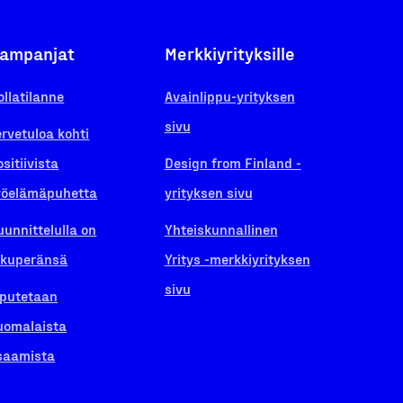
ampanjat
Merkkiyrityksille
ollatilanne
Avainlippu-yrityksen
sivu
ervetuloa kohti
ositiivista
Design from Finland -
yöelämäpuhetta
yrityksen sivu
uunnittelulla on
Yhteiskunnallinen
lkuperänsä
Yritys -merkkiyrityksen
sivu
iputetaan
uomalaista
saamista