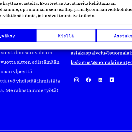
käyttää evästeitä. Evästeet auttavat meitä kehittämään
Suomalainen työ ry
luamme, optimoimaan sen sisältöjä ja analysoimaan verkkoliike
n välttämättömiä, jotta sivut toimisivat oikein.
Eteläranta 14,
työmarkkinajärjestöistä
00130 Helsinki
yväksy
Kiellä
Asetuk
ko suomalaisen
Finland
asiakaspalvelu@suomalai
isöistä kansainvälisiin
laskutus@suomalainentyo
0 vuotta sitten edistämään
amaan ylpeyttä
ä työ yhdistää ihmisiä ja
aa. Me rakastamme työtä!