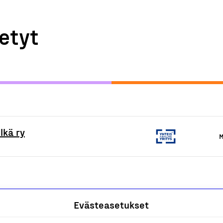
etyt
lkä ry
M
Evästeasetukset