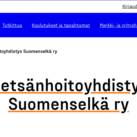
Kirjau
Tutkittua
Koulutukset ja tapahtumat
Merkki- ja yritys
toyhdistys Suomenselkä ry
etsänhoitoyhdist
Suomenselkä ry