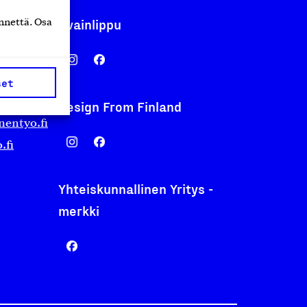
Avainlippu
nnettä. Osa
set
Design From Finland
nentyo.fi
.fi
Yhteiskunnallinen Yritys -
merkki