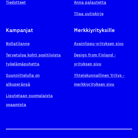
Tiedotteet
Anna palautetta
Tilaa uutiskirje
Kampanjat
Merkkiyrityksille
Nollatilanne
Avainlippu-yrityksen sivu
Tervetuloa kohti positiivista
Design from Finland -
työelämäpuhetta
yrityksen sivu
Suunnittelulla on
Yhteiskunnallinen Yritys -
alkuperänsä
merkkiyrityksen sivu
Liputetaan suomalaista
osaamista