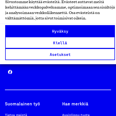
Sivustomme käyttää evästeitä. Evästeet auttavat meitä
Avainlippu
kehittämään verkkopalveluamme, optimoimaan sen sisältöjä
ja analysoimaan verkkoliikennettä. Osa evästeistä on
välttämättömiä, jotta sivut toimisivat oikein.
Hyväksy
Design From Finland
Kiellä
Asetukset
Yhteiskunnallinen Yritys -merkki
Suomalainen työ
Hae merkkiä
Tietoa meistä
Avainlippu-tuote