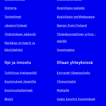
Historia
Avainlippu-palvelu
Toimielimet
Avainlippu-verkkokauppa
Jäsenyritykset
Design from Finland
Yhdistyksen säännöt
Yhteiskunnallinen yritys -
merkki
Merkkien kriteerit ja
käyttöehdot
Vuosimaksu
Opi ja innostu
Ollaan yhteyksissä
Tutkittua-tietopankki
Extranet-jäsenpalvelu
Koulutukset jäsenille
Yhteystiedot
Koulutustallenteet
Medialle
Blogit
Usein kysytyt kysymykset