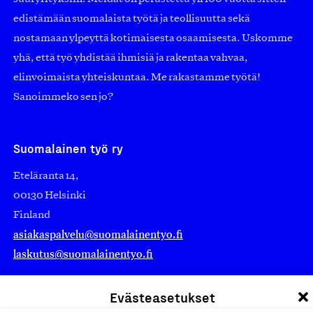
edistämään suomalaista työtä ja teollisuutta sekä
nostamaan ylpeyttä kotimaisesta osaamisesta. Uskomme
yhä, että työ yhdistää ihmisiä ja rakentaa vahvaa,
elinvoimaista yhteiskuntaa. Me rakastamme työtä!
Sanoimmeko sen jo?
Suomalainen työ ry
Eteläranta 14,
00130 Helsinki
Finland
asiakaspalvelu@suomalainentyo.fi
laskutus@suomalainentyo.fi
Evästeasetukset