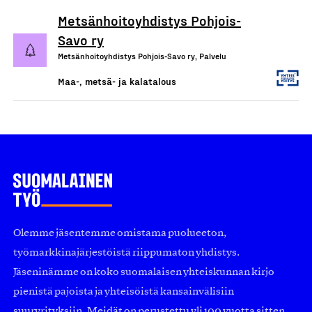
Metsänhoitoyhdistys Pohjois-
Savo ry
Metsänhoitoyhdistys Pohjois-Savo ry, Palvelu
Maa-, metsä- ja kalatalous
Olemme jäsentemme omistama puolueeton,
työmarkkinajärjestöistä riippumaton yhdistys.
Jäseninämme on koko suomalaisen yhteiskunnan kirjo
pienistä pajoista ja yhteisöistä kansainvälisiin
suuryrityksiin. Meidät on perustettu yli 100 vuotta sitten