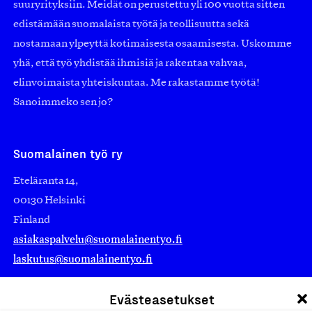
suuryrityksiin. Meidät on perustettu yli 100 vuotta sitten
edistämään suomalaista työtä ja teollisuutta sekä
nostamaan ylpeyttä kotimaisesta osaamisesta. Uskomme
yhä, että työ yhdistää ihmisiä ja rakentaa vahvaa,
elinvoimaista yhteiskuntaa. Me rakastamme työtä!
Sanoimmeko sen jo?
Suomalainen työ ry
Eteläranta 14,
00130 Helsinki
Finland
asiakaspalvelu@suomalainentyo.fi
laskutus@suomalainentyo.fi
Evästeasetukset