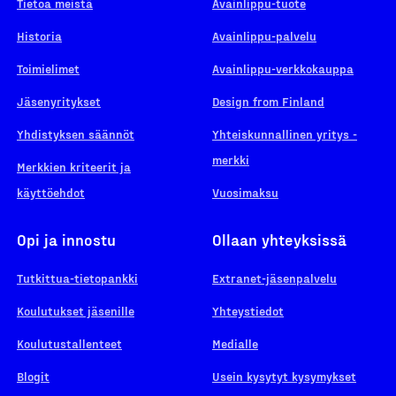
Tietoa meistä
Avainlippu-tuote
Historia
Avainlippu-palvelu
Toimielimet
Avainlippu-verkkokauppa
Jäsenyritykset
Design from Finland
Yhdistyksen säännöt
Yhteiskunnallinen yritys -
merkki
Merkkien kriteerit ja
käyttöehdot
Vuosimaksu
Opi ja innostu
Ollaan yhteyksissä
Tutkittua-tietopankki
Extranet-jäsenpalvelu
Koulutukset jäsenille
Yhteystiedot
Koulutustallenteet
Medialle
Blogit
Usein kysytyt kysymykset