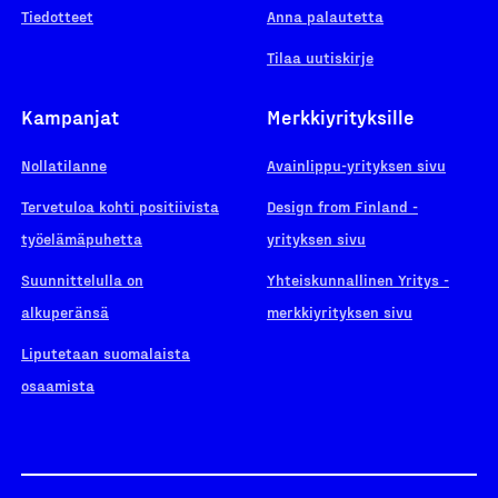
Tiedotteet
Anna palautetta
Tilaa uutiskirje
Kampanjat
Merkkiyrityksille
Nollatilanne
Avainlippu-yrityksen sivu
Tervetuloa kohti positiivista
Design from Finland -
työelämäpuhetta
yrityksen sivu
Suunnittelulla on
Yhteiskunnallinen Yritys -
alkuperänsä
merkkiyrityksen sivu
Liputetaan suomalaista
osaamista