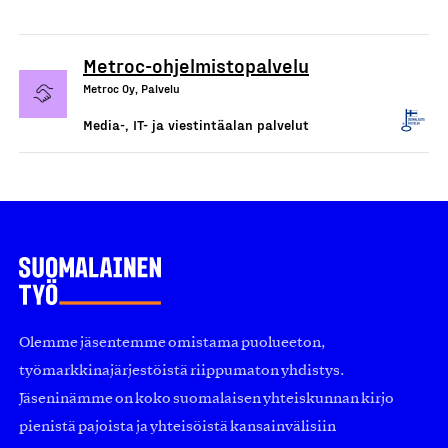
Metroc-ohjelmistopalvelu
Metroc Oy, Palvelu
Media-, IT- ja viestintäalan palvelut
Olemme jäsentemme omistama puolueeton,
työmarkkinajärjestöistä riippumaton yhdistys.
Jäseninämme on koko suomalaisen yhteiskunnan kirjo
pienistä pajoista ja yhteisöistä kansainvälisiin