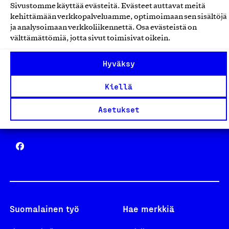
Sivustomme käyttää evästeitä. Evästeet auttavat meitä
Avainlippu
kehittämään verkkopalveluamme, optimoimaan sen sisältöjä
ja analysoimaan verkkoliikennettä. Osa evästeistä on
välttämättömiä, jotta sivut toimisivat oikein.
Hyväksy
Design From Finland
Kiellä
Asetukset
Yhteiskunnallinen Yritys -merkki
Suomalainen työ
Hae merkkiä