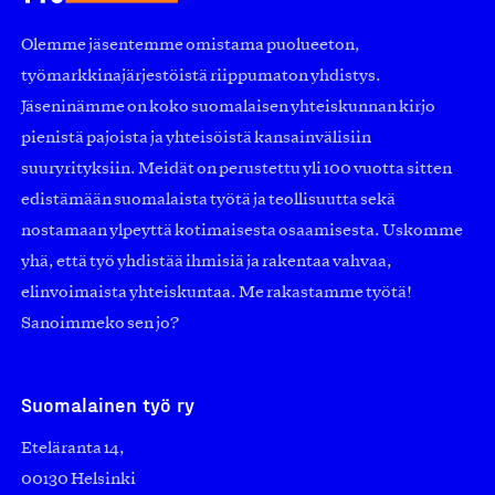
Olemme jäsentemme omistama puolueeton,
työmarkkinajärjestöistä riippumaton yhdistys.
Jäseninämme on koko suomalaisen yhteiskunnan kirjo
pienistä pajoista ja yhteisöistä kansainvälisiin
suuryrityksiin. Meidät on perustettu yli 100 vuotta sitten
edistämään suomalaista työtä ja teollisuutta sekä
nostamaan ylpeyttä kotimaisesta osaamisesta. Uskomme
yhä, että työ yhdistää ihmisiä ja rakentaa vahvaa,
elinvoimaista yhteiskuntaa. Me rakastamme työtä!
Sanoimmeko sen jo?
Suomalainen työ ry
Eteläranta 14,
00130 Helsinki