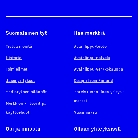
Suomalainen työ
Hae merkkiä
Tietoa meistä
Avainlippu-tuote
Historia
Avainlippu-palvelu
Toimielimet
Avainlippu-verkkokauppa
Jäsenyritykset
Design from Finland
Yhdistyksen säännöt
Yhteiskunnallinen yritys -
merkki
Merkkien kriteerit ja
käyttöehdot
Vuosimaksu
Opi ja innostu
Ollaan yhteyksissä