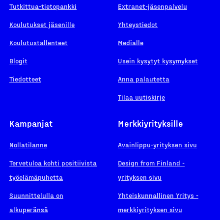
Tutkittua-tietopankki
Extranet-jäsenpalvelu
Koulutukset jäsenille
Yhteystiedot
Koulutustallenteet
Medialle
Blogit
Usein kysytyt kysymykset
Tiedotteet
Anna palautetta
Tilaa uutiskirje
Kampanjat
Merkkiyrityksille
Nollatilanne
Avainlippu-yrityksen sivu
Tervetuloa kohti positiivista
Design from Finland -
työelämäpuhetta
yrityksen sivu
Suunnittelulla on
Yhteiskunnallinen Yritys -
alkuperänsä
merkkiyrityksen sivu