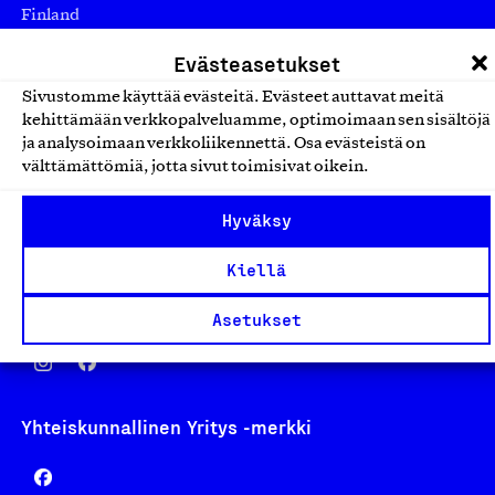
Finland
asiakaspalvelu@suomalainentyo.fi
Evästeasetukset
laskutus@suomalainentyo.fi
Sivustomme käyttää evästeitä. Evästeet auttavat meitä
kehittämään verkkopalveluamme, optimoimaan sen sisältöjä
ja analysoimaan verkkoliikennettä. Osa evästeistä on
välttämättömiä, jotta sivut toimisivat oikein.
Avainlippu
Hyväksy
Kiellä
Design From Finland
Asetukset
Yhteiskunnallinen Yritys -merkki