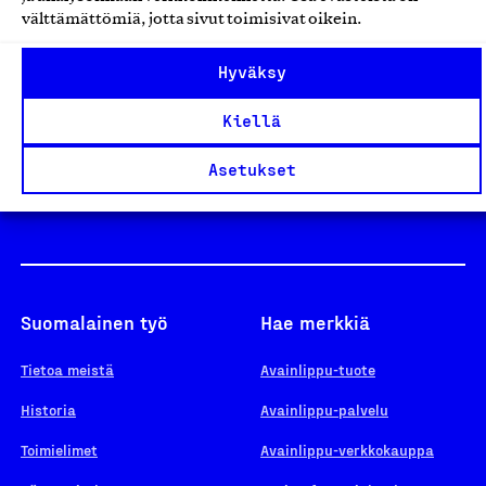
välttämättömiä, jotta sivut toimisivat oikein.
Design From Finland
Hyväksy
Kiellä
Yhteiskunnallinen Yritys -merkki
Asetukset
Suomalainen työ
Hae merkkiä
Tietoa meistä
Avainlippu-tuote
Historia
Avainlippu-palvelu
Toimielimet
Avainlippu-verkkokauppa