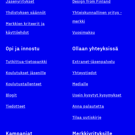
Jäsenyritykset
Design from Finland
Yhdistyksen säännöt
Yhteiskunnallinen yritys -
merkki
Merkkien kriteerit ja
käyttöehdot
Vuosimaksu
Opi ja innostu
Ollaan yhteyksissä
Tutkittua-tietopankki
Extranet-jäsenpalvelu
Koulutukset jäsenille
Yhteystiedot
Koulutustallenteet
Medialle
Blogit
Usein kysytyt kysymykset
Tiedotteet
Anna palautetta
Tilaa uutiskirje
Kampanjat
Merkkiyrityksille