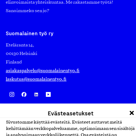
elinvoimaista yhteiskuntaa. Me rakastamme työtä!
Sanoimmeko sen jo?
Suomalainen työ ry
Eteläranta 14,
00130 Helsinki
Finland
asiakaspalvelu@suomalainentyo.fi
laskutus@suomalainentyo.fi
Avainlippu
Evästeasetukset
Sivustomme käyttää evästeitä. Evästeet auttavat meitä
kehittämään verkkopalveluamme, optimoimaan sen sisältöjä
ja analysoimaan verkkoliikennettä. Osa evästeistä on