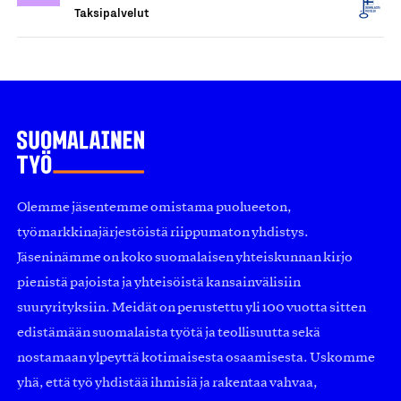
Taksipalvelut
Olemme jäsentemme omistama puolueeton,
työmarkkinajärjestöistä riippumaton yhdistys.
Jäseninämme on koko suomalaisen yhteiskunnan kirjo
pienistä pajoista ja yhteisöistä kansainvälisiin
suuryrityksiin. Meidät on perustettu yli 100 vuotta sitten
edistämään suomalaista työtä ja teollisuutta sekä
nostamaan ylpeyttä kotimaisesta osaamisesta. Uskomme
yhä, että työ yhdistää ihmisiä ja rakentaa vahvaa,