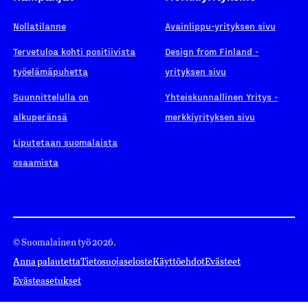
Nollatilanne
Avainlippu-yrityksen sivu
Tervetuloa kohti positiivista
Design from Finland -
työelämäpuhetta
yrityksen sivu
Suunnittelulla on
Yhteiskunnallinen Yritys -
alkuperänsä
merkkiyrityksen sivu
Liputetaan suomalaista
osaamista
© Suomalainen työ 2026.
Anna palautetta
Tietosuojaseloste
Käyttöehdot
Evästeet
Evästeasetukset