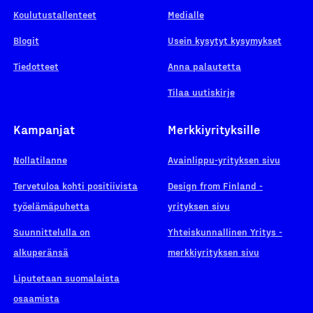
Koulutustallenteet
Medialle
Blogit
Usein kysytyt kysymykset
Tiedotteet
Anna palautetta
Tilaa uutiskirje
Kampanjat
Merkkiyrityksille
Nollatilanne
Avainlippu-yrityksen sivu
Tervetuloa kohti positiivista
Design from Finland -
työelämäpuhetta
yrityksen sivu
Suunnittelulla on
Yhteiskunnallinen Yritys -
alkuperänsä
merkkiyrityksen sivu
Liputetaan suomalaista
osaamista