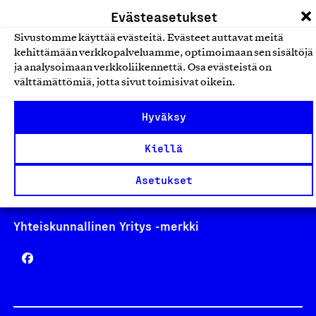
laskutus@suomalainentyo.fi
Evästeasetukset
Sivustomme käyttää evästeitä. Evästeet auttavat meitä
kehittämään verkkopalveluamme, optimoimaan sen sisältöjä
ja analysoimaan verkkoliikennettä. Osa evästeistä on
Avainlippu
välttämättömiä, jotta sivut toimisivat oikein.
Hyväksy
Kiellä
Design From Finland
Asetukset
Yhteiskunnallinen Yritys -merkki