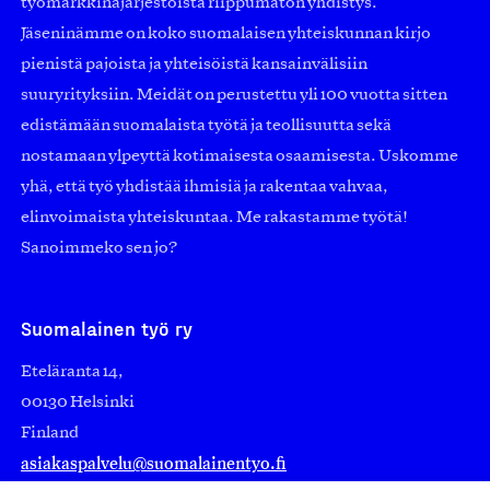
työmarkkinajärjestöistä riippumaton yhdistys.
Jäseninämme on koko suomalaisen yhteiskunnan kirjo
pienistä pajoista ja yhteisöistä kansainvälisiin
suuryrityksiin. Meidät on perustettu yli 100 vuotta sitten
edistämään suomalaista työtä ja teollisuutta sekä
nostamaan ylpeyttä kotimaisesta osaamisesta. Uskomme
yhä, että työ yhdistää ihmisiä ja rakentaa vahvaa,
elinvoimaista yhteiskuntaa. Me rakastamme työtä!
Sanoimmeko sen jo?
Suomalainen työ ry
Eteläranta 14,
00130 Helsinki
Finland
asiakaspalvelu@suomalainentyo.fi