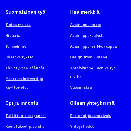
Suomalainen työ
Hae merkkiä
Tietoa meistä
Avainlippu-tuote
Historia
Avainlippu-palvelu
Toimielimet
Avainlippu-verkkokauppa
Jäsenyritykset
Design from Finland
Yhdistyksen säännöt
Yhteiskunnallinen yritys -
merkki
Merkkien kriteerit ja
käyttöehdot
Vuosimaksu
Opi ja innostu
Ollaan yhteyksissä
Tutkittua-tietopankki
Extranet-jäsenpalvelu
Koulutukset jäsenille
Yhteystiedot