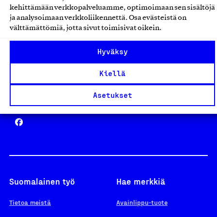
kehittämään verkkopalveluamme, optimoimaan sen sisältöjä
ja analysoimaan verkkoliikennettä. Osa evästeistä on
välttämättömiä, jotta sivut toimisivat oikein.
Design From Finland
Hyväksy
Kiellä
Asetukset
Yhteiskunnallinen Yritys -merkki
Suomalainen työ
Hae merkkiä
Tietoa meistä
Avainlippu-tuote