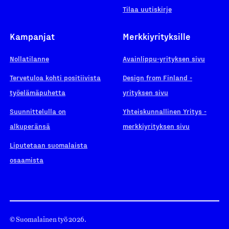
Tilaa uutiskirje
Kampanjat
Merkkiyrityksille
Nollatilanne
Avainlippu-yrityksen sivu
Tervetuloa kohti positiivista
Design from Finland -
työelämäpuhetta
yrityksen sivu
Suunnittelulla on
Yhteiskunnallinen Yritys -
alkuperänsä
merkkiyrityksen sivu
Liputetaan suomalaista
osaamista
© Suomalainen työ 2026.