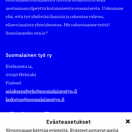
edistämään suomalaista työtä ja teollisuutta sekä
nostamaan ylpeyttä kotimaisesta osaamisesta. Uskomme
yhä, että työ yhdistää ihmisiä ja rakentaa vahvaa,
elinvoimaista yhteiskuntaa. Me rakastamme työtä!
Sanoimmeko sen jo?
Suomalainen työ ry
Eteläranta 14,
00130 Helsinki
Finland
asiakaspalvelu@suomalainentyo.fi
laskutus@suomalainentyo.fi
Evästeasetukset
Avainlippu
Sivustomme käyttää evästeitä. Evästeet auttavat meitä