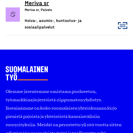
Meriva sr
Meriva sr, Palvelu
Hoiva-, asumis-, kuntoutus- ja
sosiaalipalvelut
Olemme jäsentemme omistama puolueeton,
työmarkkinajärjestöistä riippumaton yhdistys.
Jäseninämme on koko suomalaisen yhteiskunnan kirjo
pienistä pajoista ja yhteisöistä kansainvälisiin
suuryrityksiin. Meidät on perustettu yli 100 vuotta sitten