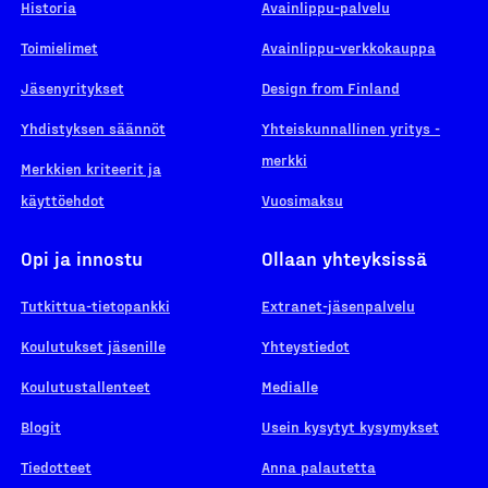
Historia
Avainlippu-palvelu
Toimielimet
Avainlippu-verkkokauppa
Jäsenyritykset
Design from Finland
Yhdistyksen säännöt
Yhteiskunnallinen yritys -
merkki
Merkkien kriteerit ja
käyttöehdot
Vuosimaksu
Opi ja innostu
Ollaan yhteyksissä
Tutkittua-tietopankki
Extranet-jäsenpalvelu
Koulutukset jäsenille
Yhteystiedot
Koulutustallenteet
Medialle
Blogit
Usein kysytyt kysymykset
Tiedotteet
Anna palautetta