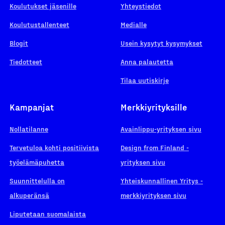
Koulutukset jäsenille
Yhteystiedot
Koulutustallenteet
Medialle
Blogit
Usein kysytyt kysymykset
Tiedotteet
Anna palautetta
Tilaa uutiskirje
Kampanjat
Merkkiyrityksille
Nollatilanne
Avainlippu-yrityksen sivu
Tervetuloa kohti positiivista
Design from Finland -
työelämäpuhetta
yrityksen sivu
Suunnittelulla on
Yhteiskunnallinen Yritys -
alkuperänsä
merkkiyrityksen sivu
Liputetaan suomalaista