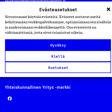
asiakaspalvelu@suomalainentyo.fi
laskutus@suomalainentyo.fi
Evästeasetukset
Sivustomme käyttää evästeitä. Evästeet auttavat meitä
kehittämään verkkopalveluamme, optimoimaan sen sisältöjä
ja analysoimaan verkkoliikennettä. Osa evästeistä on
välttämättömiä, jotta sivut toimisivat oikein.
Avainlippu
Hyväksy
Kiellä
Design From Finland
Asetukset
Yhteiskunnallinen Yritys -merkki