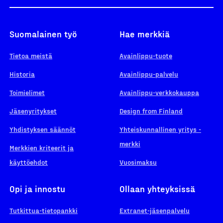
Suomalainen työ
Hae merkkiä
Tietoa meistä
Avainlippu-tuote
Historia
Avainlippu-palvelu
Toimielimet
Avainlippu-verkkokauppa
Jäsenyritykset
Design from Finland
Yhdistyksen säännöt
Yhteiskunnallinen yritys -
merkki
Merkkien kriteerit ja
käyttöehdot
Vuosimaksu
Opi ja innostu
Ollaan yhteyksissä
Tutkittua-tietopankki
Extranet-jäsenpalvelu