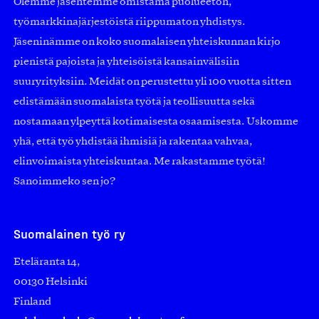
Olemme jäsentemme omistama puolueeton,
työmarkkinajärjestöistä riippumaton yhdistys.
Jäseninämme on koko suomalaisen yhteiskunnan kirjo
pienistä pajoista ja yhteisöistä kansainvälisiin
suuryrityksiin. Meidät on perustettu yli 100 vuotta sitten
edistämään suomalaista työtä ja teollisuutta sekä
nostamaan ylpeyttä kotimaisesta osaamisesta. Uskomme
yhä, että työ yhdistää ihmisiä ja rakentaa vahvaa,
elinvoimaista yhteiskuntaa. Me rakastamme työtä!
Sanoimmeko sen jo?
Suomalainen työ ry
Eteläranta 14,
00130 Helsinki
Finland