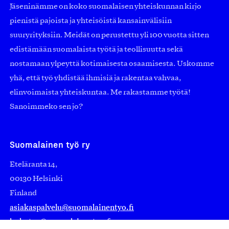
Jäseninämme on koko suomalaisen yhteiskunnan kirjo
pienistä pajoista ja yhteisöistä kansainvälisiin
suuryrityksiin. Meidät on perustettu yli 100 vuotta sitten
edistämään suomalaista työtä ja teollisuutta sekä
nostamaan ylpeyttä kotimaisesta osaamisesta. Uskomme
yhä, että työ yhdistää ihmisiä ja rakentaa vahvaa,
elinvoimaista yhteiskuntaa. Me rakastamme työtä!
Sanoimmeko sen jo?
Suomalainen työ ry
Eteläranta 14,
00130 Helsinki
Finland
asiakaspalvelu@suomalainentyo.fi
laskutus@suomalainentyo.fi