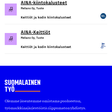
AINA-kiintokalusteet
Mellano Oy, Tuote
Keittiöt ja kodin kiintokalusteet
AINA-Keittiöt
Mellano Oy, Tuote
Keittiöt ja kodin kiintokalusteet
Olemme jäsentemme omistama puolueeton,
työmarkkinajärjestöistä riippumaton yhdistys.