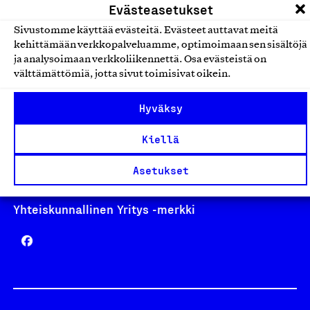
Evästeasetukset
Sivustomme käyttää evästeitä. Evästeet auttavat meitä
kehittämään verkkopalveluamme, optimoimaan sen sisältöjä
ja analysoimaan verkkoliikennettä. Osa evästeistä on
Avainlippu
välttämättömiä, jotta sivut toimisivat oikein.
Hyväksy
Design From Finland
Kiellä
Asetukset
Yhteiskunnallinen Yritys -merkki