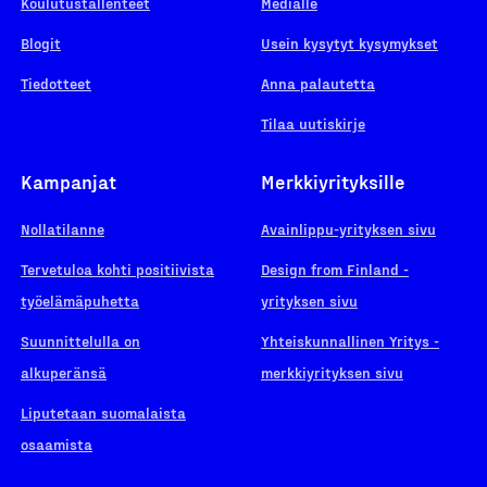
Koulutustallenteet
Medialle
Blogit
Usein kysytyt kysymykset
Tiedotteet
Anna palautetta
Tilaa uutiskirje
Kampanjat
Merkkiyrityksille
Nollatilanne
Avainlippu-yrityksen sivu
Tervetuloa kohti positiivista
Design from Finland -
työelämäpuhetta
yrityksen sivu
Suunnittelulla on
Yhteiskunnallinen Yritys -
alkuperänsä
merkkiyrityksen sivu
Liputetaan suomalaista
osaamista