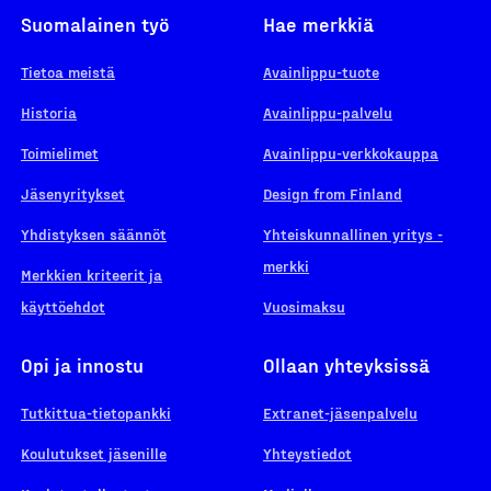
Suomalainen työ
Hae merkkiä
Tietoa meistä
Avainlippu-tuote
Historia
Avainlippu-palvelu
Toimielimet
Avainlippu-verkkokauppa
Jäsenyritykset
Design from Finland
Yhdistyksen säännöt
Yhteiskunnallinen yritys -
merkki
Merkkien kriteerit ja
käyttöehdot
Vuosimaksu
Opi ja innostu
Ollaan yhteyksissä
Tutkittua-tietopankki
Extranet-jäsenpalvelu
Koulutukset jäsenille
Yhteystiedot