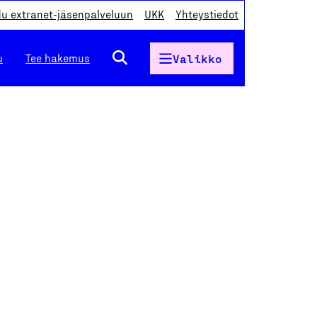
du extranet-jäsenpalveluun
UKK
Yhteystiedot
u
Tee hakemus
Valikko