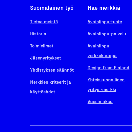
Suomalainen työ
Hae merkkiä
Tietoa meistä
Avainlippu-tuote
Historia
Avainlippu-palvelu
Toimielimet
Avainlippu-
verkkokauppa
Jäsenyritykset
Design from Finland
Yhdistyksen säännöt
Yhteiskunnallinen
Merkkien kriteerit ja
yritys -merkki
käyttöehdot
Vuosimaksu