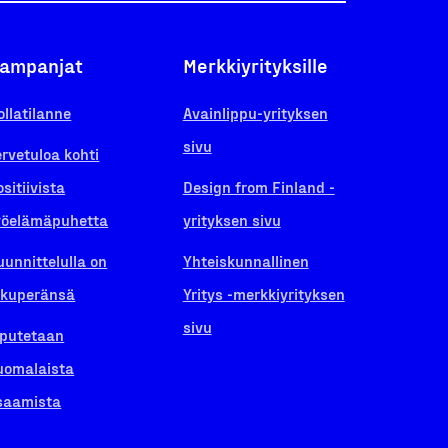
ampanjat
Merkkiyrityksille
ollatilanne
Avainlippu-yrityksen
sivu
ervetuloa kohti
ositiivista
Design from Finland -
yöelämäpuhetta
yrityksen sivu
uunnittelulla on
Yhteiskunnallinen
lkuperänsä
Yritys -merkkiyrityksen
sivu
iputetaan
uomalaista
saamista