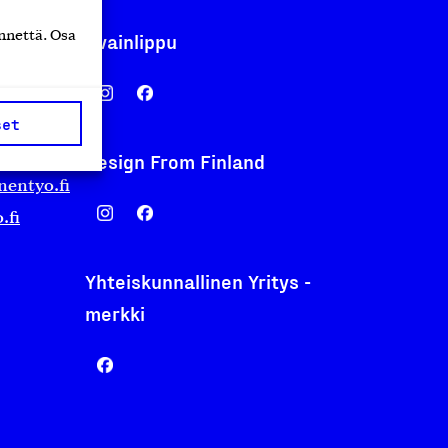
nnettä. Osa
Avainlippu
set
Design From Finland
nentyo.fi
.fi
Yhteiskunnallinen Yritys -
merkki