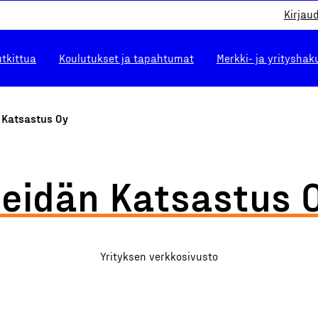
Kirjau
utkittua
Koulutukset ja tapahtumat
Merkki- ja yrityshak
 Katsastus Oy
eidän Katsastus 
Yrityksen verkkosivusto