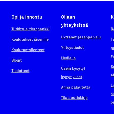
Opi ja innostu
Ollaan
K
yhteyksissä
Tutkittua-tietopankki
N
Extranet-jäsenpalvelu
Koulutukset jäsenille
T
Yhteystiedot
p
Koulutustallenteet
t
Medialle
Blogit
S
Usein kysytyt
Tiedotteet
a
kysymykset
L
Anna palautetta
s
Tilaa uutiskirje
o