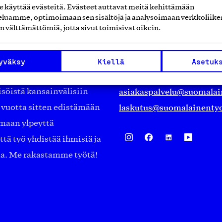
käyttää evästeitä. Evästeet auttavat meitä kehittämään
luamme, optimoimaan sen sisältöjä ja analysoimaan verkkoliike
Suomalainen työ ry
n välttämättömiä, jotta sivut toimisivat oikein.
Eteläranta 14,
työmarkkinajärjestöistä
00130 Helsinki
yväksy
Kiellä
Asetuk
ko suomalaisen
Finland
asiakaspalvelu@suomalai
isöistä kansainvälisiin
laskutus@suomalainentyo
0 vuotta sitten edistämään
amaan ylpeyttä
ä työ yhdistää ihmisiä ja
aa. Me rakastamme työtä!