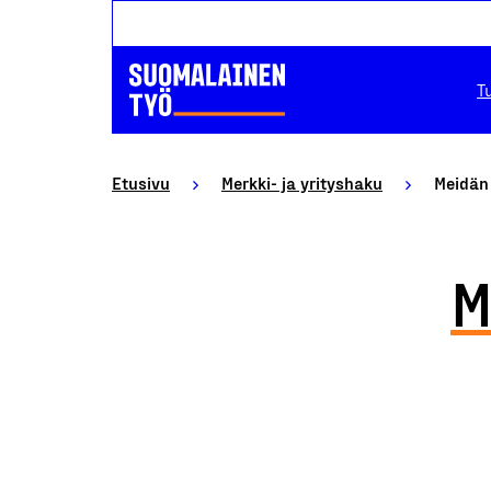
T
Etusivu
Merkki- ja yrityshaku
Meidän
M