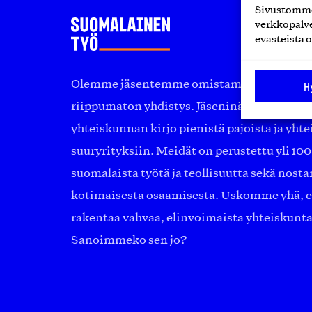
Sivustomme 
verkkopalve
evästeistä o
Olemme jäsentemme omistama puolueeton, 
H
riippumaton yhdistys. Jäseninämme on ko
yhteiskunnan kirjo pienistä pajoista ja yhte
suuryrityksiin. Meidät on perustettu yli 10
suomalaista työtä ja teollisuutta sekä nost
kotimaisesta osaamisesta. Uskomme yhä, ett
rakentaa vahvaa, elinvoimaista yhteiskunt
Sanoimmeko sen jo?