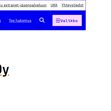
du extranet-jäsenpalveluun
UKK
Yhteystiedot
u
Tee hakemus
Valikko
Oy