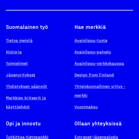
Suomalainen työ
Hae merkkiä
Tietoa meistä
Avainlippu-tuote
Historia
Avainlippu-palvelu
Toimielimet
Avainlippu-verkkokauppa
Jäsenyritykset
Design from Finland
Yhdistyksen säännöt
Yhteiskunnallinen yritys -
merkki
Merkkien kriteerit ja
käyttöehdot
Vuosimaksu
Opi ja innostu
Ollaan yhteyksissä
Tutkittua-tietopankki
Extranet-jäsenpalvelu