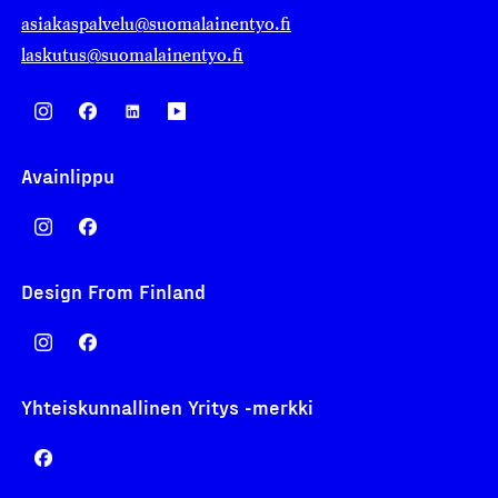
asiakaspalvelu@suomalainentyo.fi
laskutus@suomalainentyo.fi
Avainlippu
Design From Finland
Yhteiskunnallinen Yritys -merkki