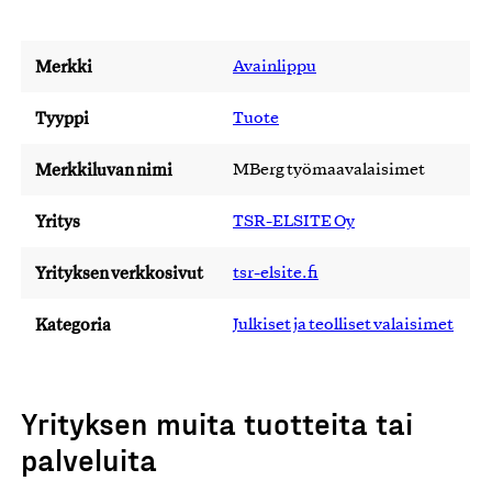
Merkki
Avainlippu
Tyyppi
Tuote
Merkkiluvan nimi
MBerg työmaavalaisimet
Yritys
TSR-ELSITE Oy
Yrityksen verkkosivut
tsr-elsite.fi
Kategoria
Julkiset ja teolliset valaisimet
Yrityksen muita tuotteita tai
palveluita