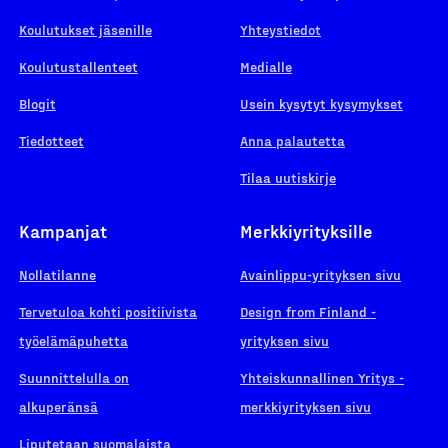
Koulutukset jäsenille
Yhteystiedot
Koulutustallenteet
Medialle
Blogit
Usein kysytyt kysymykset
Tiedotteet
Anna palautetta
Tilaa uutiskirje
Kampanjat
Merkkiyrityksille
Nollatilanne
Avainlippu-yrityksen sivu
Tervetuloa kohti positiivista
Design from Finland -
työelämäpuhetta
yrityksen sivu
Suunnittelulla on
Yhteiskunnallinen Yritys -
alkuperänsä
merkkiyrityksen sivu
Liputetaan suomalaista