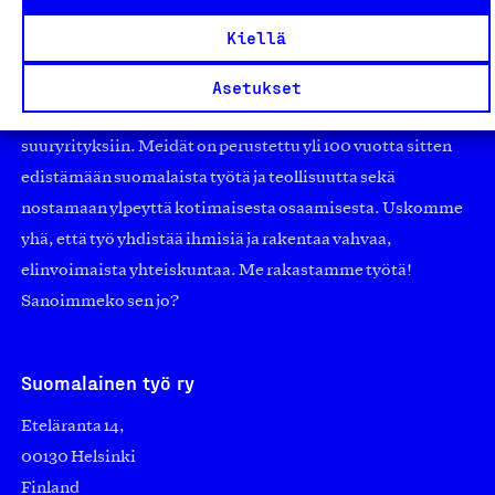
Olemme jäsentemme omistama puolueeton,
Kiellä
työmarkkinajärjestöistä riippumaton yhdistys.
Jäseninämme on koko suomalaisen yhteiskunnan kirjo
Asetukset
pienistä pajoista ja yhteisöistä kansainvälisiin
suuryrityksiin. Meidät on perustettu yli 100 vuotta sitten
edistämään suomalaista työtä ja teollisuutta sekä
nostamaan ylpeyttä kotimaisesta osaamisesta. Uskomme
yhä, että työ yhdistää ihmisiä ja rakentaa vahvaa,
elinvoimaista yhteiskuntaa. Me rakastamme työtä!
Sanoimmeko sen jo?
Suomalainen työ ry
Eteläranta 14,
00130 Helsinki
Finland