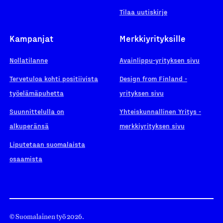
Tilaa uutiskirje
Kampanjat
Merkkiyrityksille
Nollatilanne
Avainlippu-yrityksen sivu
Tervetuloa kohti positiivista
Design from Finland -
työelämäpuhetta
yrityksen sivu
Suunnittelulla on
Yhteiskunnallinen Yritys -
alkuperänsä
merkkiyrityksen sivu
Liputetaan suomalaista
osaamista
© Suomalainen työ 2026.