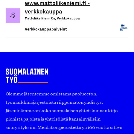
www.mattoliikeniemi.fi -
verkkokauppa
Mattoliike Niemi Oy, Verkkokauppa
Verkkokauppapalvelut
Olemme jäsentemme omistama puolueeton,
työmarkkinajärjestöistä riippumaton yhdistys.
Jäseninämme on koko suomalaisen yhteiskunnan kirjo
pienistä pajoista ja yhteisöistä kansainvälisiin
suuryrityksiin. Meidät on perustettu yli 100 vuotta sitten