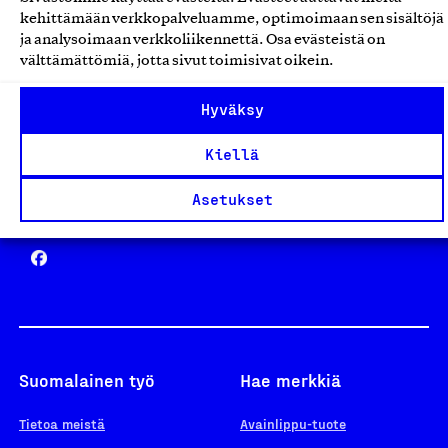
Avainlippu
kehittämään verkkopalveluamme, optimoimaan sen sisältöjä
ja analysoimaan verkkoliikennettä. Osa evästeistä on
välttämättömiä, jotta sivut toimisivat oikein.
Design From Finland
Hyväksy
Kiellä
Asetukset
Yhteiskunnallinen Yritys -merkki
Suomalainen työ
Hae merkkiä
Tietoa meistä
Avainlippu-tuote