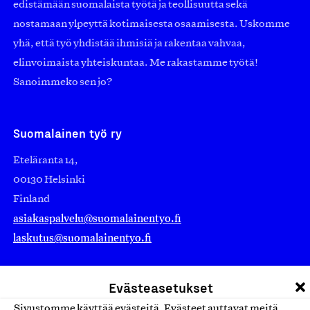
edistämään suomalaista työtä ja teollisuutta sekä
nostamaan ylpeyttä kotimaisesta osaamisesta. Uskomme
yhä, että työ yhdistää ihmisiä ja rakentaa vahvaa,
elinvoimaista yhteiskuntaa. Me rakastamme työtä!
Sanoimmeko sen jo?
Suomalainen työ ry
Eteläranta 14,
00130 Helsinki
Finland
asiakaspalvelu@suomalainentyo.fi
laskutus@suomalainentyo.fi
Evästeasetukset
Sivustomme käyttää evästeitä. Evästeet auttavat meitä