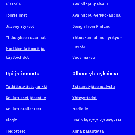
Historia
Avainlippu-palvelu
Toimielimet
Avainlippu-verkkokauppa
Jäsenyritykset
Design from Finland
Yhdistyksen säännöt
Yhteiskunnallinen yritys -
merkki
Merkkien kriteerit ja
käyttöehdot
Vuosimaksu
Opi ja innostu
Ollaan yhteyksissä
Tutkittua-tietopankki
Extranet-jäsenpalvelu
Koulutukset jäsenille
Yhteystiedot
Koulutustallenteet
Medialle
Blogit
Usein kysytyt kysymykset
Tiedotteet
Anna palautetta