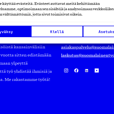
käyttää evästeitä. Evästeet auttavat meitä kehittämään
luamme, optimoimaan sen sisältöjä ja analysoimaan verkkoliike
Suomalainen työ ry
n välttämättömiä, jotta sivut toimisivat oikein.
Eteläranta 14,
työmarkkinajärjestöistä
00130 Helsinki
yväksy
Kiellä
Asetuk
ko suomalaisen
Finland
asiakaspalvelu@suomalai
isöistä kansainvälisiin
laskutus@suomalainentyo
0 vuotta sitten edistämään
amaan ylpeyttä
ä työ yhdistää ihmisiä ja
aa. Me rakastamme työtä!