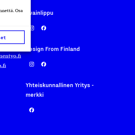
nnettä. Osa
Avainlippu
set
Design From Finland
nentyo.fi
.fi
Yhteiskunnallinen Yritys -
merkki