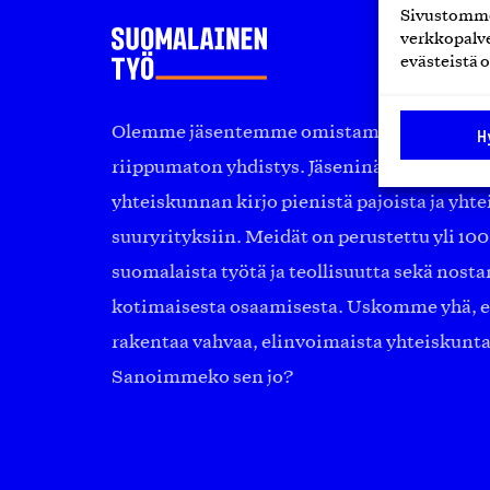
Sivustomme 
verkkopalve
evästeistä o
Olemme jäsentemme omistama puolueeton, 
H
riippumaton yhdistys. Jäseninämme on ko
yhteiskunnan kirjo pienistä pajoista ja yhte
suuryrityksiin. Meidät on perustettu yli 10
suomalaista työtä ja teollisuutta sekä nost
kotimaisesta osaamisesta. Uskomme yhä, ett
rakentaa vahvaa, elinvoimaista yhteiskunt
Sanoimmeko sen jo?