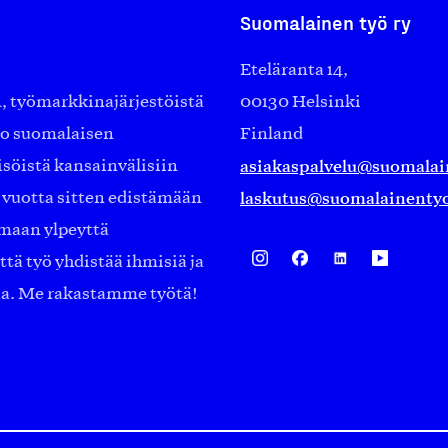
Suomalainen työ ry
Eteläranta 14,
työmarkkinajärjestöistä
00130 Helsinki
ko suomalaisen
Finland
asiakaspalvelu@suomalai
isöistä kansainvälisiin
laskutus@suomalainentyo
0 vuotta sitten edistämään
amaan ylpeyttä
ä työ yhdistää ihmisiä ja
aa. Me rakastamme työtä!