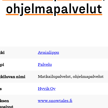
ohjelmapalvelut
ki
Avainlippu
pi
Palvelu
kiluvan nimi
Matkailupalvelut, ohjelmapalvelut
s
Hyvik Oy
yksen
www.snowtales.fi
kosivut