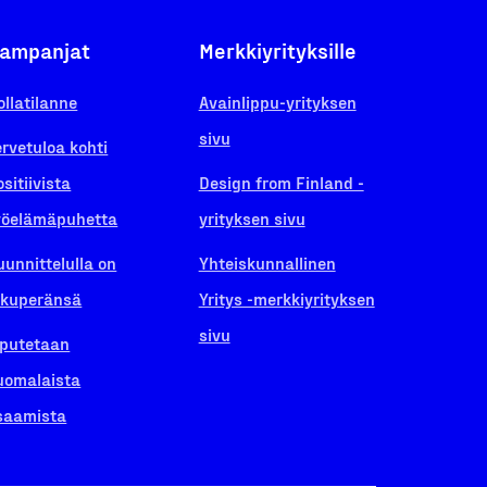
ampanjat
Merkkiyrityksille
ollatilanne
Avainlippu-yrityksen
sivu
ervetuloa kohti
ositiivista
Design from Finland -
yöelämäpuhetta
yrityksen sivu
uunnittelulla on
Yhteiskunnallinen
lkuperänsä
Yritys -merkkiyrityksen
sivu
iputetaan
uomalaista
saamista