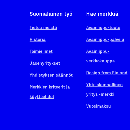
Suomalainen työ
Hae merkkiä
Tietoa meistä
Avainlippu-tuote
Historia
Avainlippu-palvelu
Toimielimet
Avainlippu-
verkkokauppa
Jäsenyritykset
Design from Finland
Yhdistyksen säännöt
Yhteiskunnallinen
Merkkien kriteerit ja
yritys -merkki
käyttöehdot
Vuosimaksu