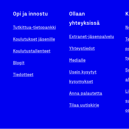
Opi ja innostu
Ollaan
K
yhteyksissä
Tutkittua-tietopankki
N
Extranet-jäsenpalvelu
Koulutukset jäsenille
T
Yhteystiedot
p
Koulutustallenteet
t
Medialle
Blogit
S
Usein kysytyt
Tiedotteet
a
kysymykset
L
Anna palautetta
s
Tilaa uutiskirje
o