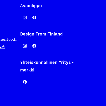
Avainlippu
Design From Finland
nentyo.fi
.fi
Yhteiskunnallinen Yritys -
merkki