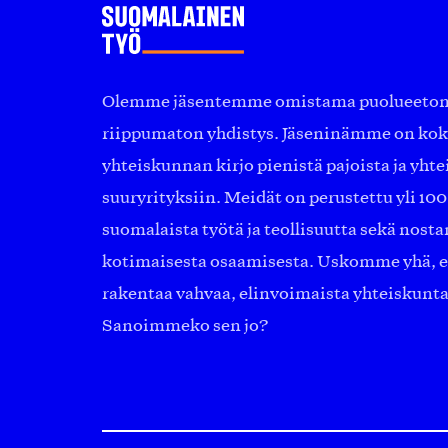
Olemme jäsentemme omistama puolueeton, 
riippumaton yhdistys. Jäseninämme on ko
yhteiskunnan kirjo pienistä pajoista ja yhte
suuryrityksiin. Meidät on perustettu yli 10
suomalaista työtä ja teollisuutta sekä nost
kotimaisesta osaamisesta. Uskomme yhä, ett
rakentaa vahvaa, elinvoimaista yhteiskunt
Sanoimmeko sen jo?