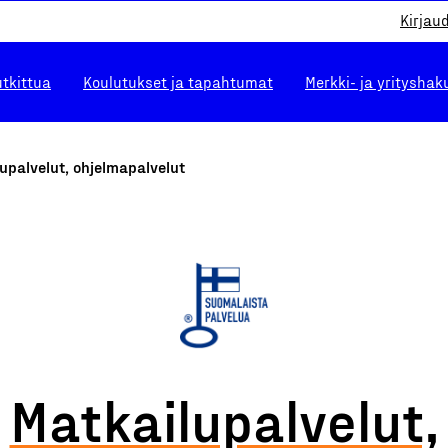
Kirjau
utkittua
Koulutukset ja tapahtumat
Merkki- ja yrityshak
upalvelut, ohjelmapalvelut
Matkailupalvelut,