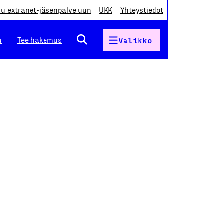
du extranet-jäsenpalveluun
UKK
Yhteystiedot
u
Tee hakemus
Valikko