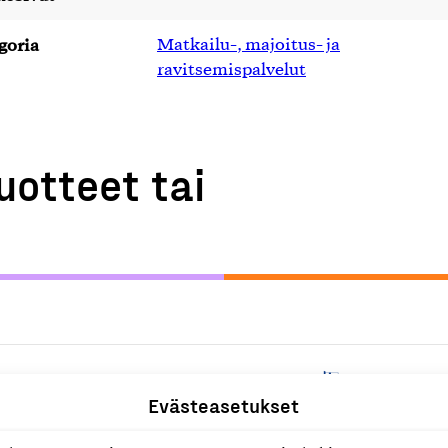
goria
Matkailu-, majoitus- ja
ravitsemispalvelut
uotteet tai
M
Evästeasetukset