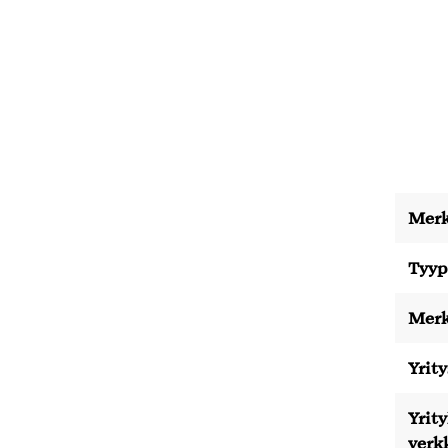
Merk
Tyyp
Merk
Yrity
Yrit
verk