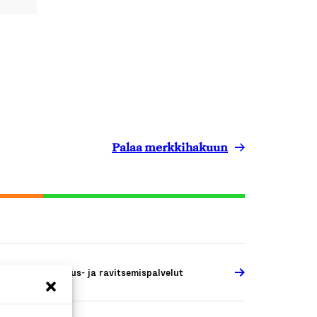
Palaa merkkihakuun
atkailu-, majoitus- ja ravitsemispalvelut