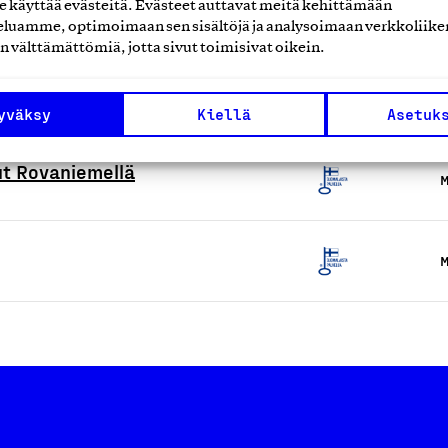
elutiski- ja vaunupalvelut
käyttää evästeitä. Evästeet auttavat meitä kehittämään
M
luamme, optimoimaan sen sisältöjä ja analysoimaan verkkoliike
n välttämättömiä, jotta sivut toimisivat oikein.
M
yväksy
Kiellä
Asetuk
lvelu
ut Rovaniemellä
M
M