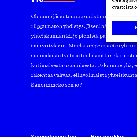
verkkopalve
evästeistä o
Olemme jäsentemme omistama puolueeton, 
riippumaton yhdistys. Jäseninämme on ko
H
yhteiskunnan kirjo pienistä pajoista ja yhte
suuryrityksiin. Meidät on perustettu yli 10
suomalaista työtä ja teollisuutta sekä nost
kotimaisesta osaamisesta. Uskomme yhä, ett
rakentaa vahvaa, elinvoimaista yhteiskunt
Sanoimmeko sen jo?
Suomalainen työ
Hae merkkiä