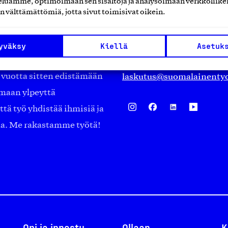
luamme, optimoimaan sen sisältöjä ja analysoimaan verkkoliike
Eteläranta 14,
n välttämättömiä, jotta sivut toimisivat oikein.
työmarkkinajärjestöistä
00130 Helsinki
ko suomalaisen
Finland
yväksy
Kiellä
Asetuk
asiakaspalvelu@suomalai
isöistä kansainvälisiin
laskutus@suomalainentyo
0 vuotta sitten edistämään
amaan ylpeyttä
ä työ yhdistää ihmisiä ja
aa. Me rakastamme työtä!
Opi ja innostu
Ollaan
K