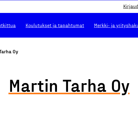
Kirjau
utkittua
Koulutukset ja tapahtumat
Merkki- ja yrityshak
Tarha Oy
Martin Tarha Oy