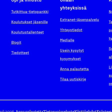
yhteyksissä
Tutkittua-tietopankki
N
Extranet-jäsenpalvelu
Koulutukset jäsenille
T
Yhteystiedot
p
Koulutustallenteet
t
Medialle
Blogit
S
Usein kysytyt
Tiedotteet
a
kysymykset
L
Anna palautetta
s
Tilaa uutiskirje
o
työ 2026.
Anna palautetta
Tietosuojaseloste
Käyttöehdot
Evästeet