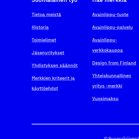
Tietoa meistä
Avainlippu-tuote
Historia
Avainlippu-palvelu
Toimielimet
Avainlippu-
verkkokauppa
Jäsenyritykset
Design from Finland
Yhdistyksen säännöt
Yhteiskunnallinen
Merkkien kriteerit ja
yritys -merkki
käyttöehdot
Vuosimaksu
© Suomalainen 