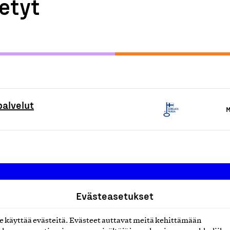
etyt
palvelut
M
Evästeasetukset
Suomalainen työ ry
käyttää evästeitä. Evästeet auttavat meitä kehittämään