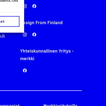
nnettä. Osa
set
Design From Finland
nentyo.fi
.fi
Yhteiskunnallinen Yritys -
merkki
ampanjat
Merkkiyrityksille