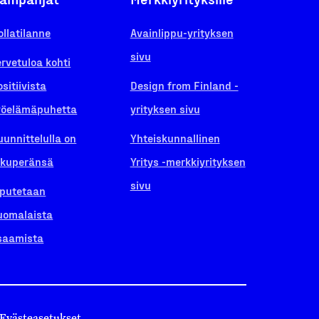
ollatilanne
Avainlippu-yrityksen
sivu
ervetuloa kohti
ositiivista
Design from Finland -
yöelämäpuhetta
yrityksen sivu
uunnittelulla on
Yhteiskunnallinen
lkuperänsä
Yritys -merkkiyrityksen
sivu
iputetaan
uomalaista
saamista
Evästeasetukset