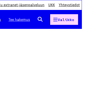
du extranet-jäsenpalveluun
UKK
Yhteystiedot
u
Tee hakemus
Valikko