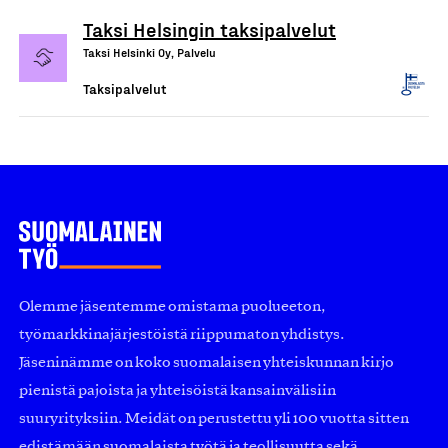
Taksi Helsingin taksipalvelut
Taksi Helsinki Oy, Palvelu
Taksipalvelut
Olemme jäsentemme omistama puolueeton,
työmarkkinajärjestöistä riippumaton yhdistys.
Jäseninämme on koko suomalaisen yhteiskunnan kirjo
pienistä pajoista ja yhteisöistä kansainvälisiin
suuryrityksiin. Meidät on perustettu yli 100 vuotta sitten
edistämään suomalaista työtä ja teollisuutta sekä