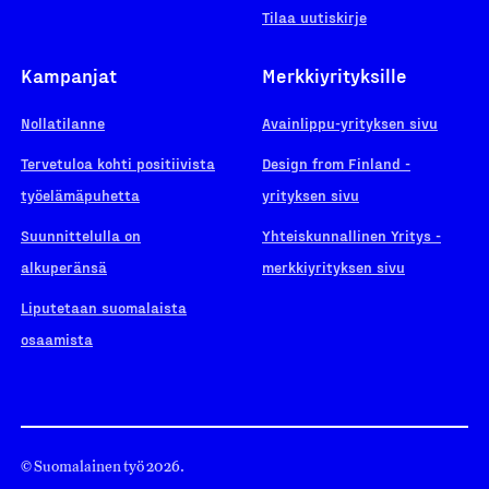
Tilaa uutiskirje
Kampanjat
Merkkiyrityksille
Nollatilanne
Avainlippu-yrityksen sivu
Tervetuloa kohti positiivista
Design from Finland -
työelämäpuhetta
yrityksen sivu
Suunnittelulla on
Yhteiskunnallinen Yritys -
alkuperänsä
merkkiyrityksen sivu
Liputetaan suomalaista
osaamista
© Suomalainen työ 2026.