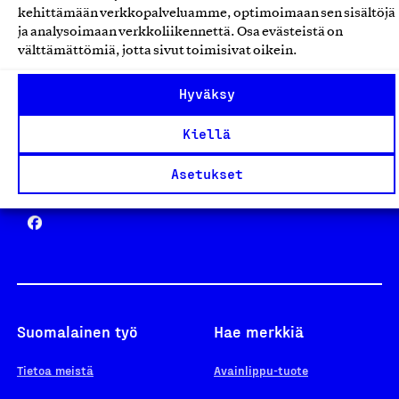
kehittämään verkkopalveluamme, optimoimaan sen sisältöjä
ja analysoimaan verkkoliikennettä. Osa evästeistä on
välttämättömiä, jotta sivut toimisivat oikein.
Design From Finland
Hyväksy
Kiellä
Asetukset
Yhteiskunnallinen Yritys -merkki
Suomalainen työ
Hae merkkiä
Tietoa meistä
Avainlippu-tuote