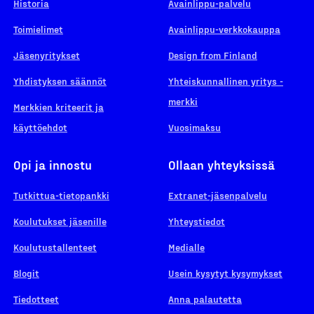
Historia
Avainlippu-palvelu
Toimielimet
Avainlippu-verkkokauppa
Jäsenyritykset
Design from Finland
Yhdistyksen säännöt
Yhteiskunnallinen yritys -
merkki
Merkkien kriteerit ja
käyttöehdot
Vuosimaksu
Opi ja innostu
Ollaan yhteyksissä
Tutkittua-tietopankki
Extranet-jäsenpalvelu
Koulutukset jäsenille
Yhteystiedot
Koulutustallenteet
Medialle
Blogit
Usein kysytyt kysymykset
Tiedotteet
Anna palautetta