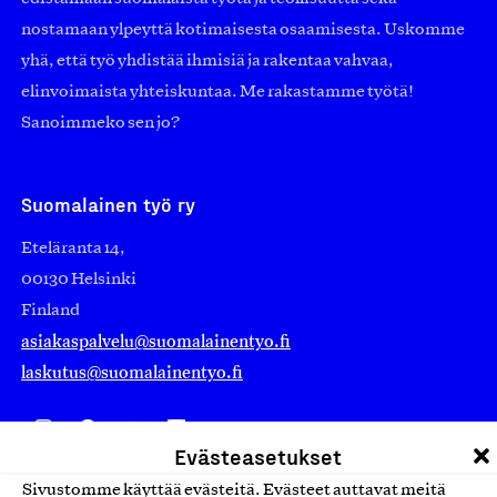
nostamaan ylpeyttä kotimaisesta osaamisesta. Uskomme
yhä, että työ yhdistää ihmisiä ja rakentaa vahvaa,
elinvoimaista yhteiskuntaa. Me rakastamme työtä!
Sanoimmeko sen jo?
Suomalainen työ ry
Eteläranta 14,
00130 Helsinki
Finland
asiakaspalvelu@suomalainentyo.fi
laskutus@suomalainentyo.fi
Evästeasetukset
Avainlippu
Sivustomme käyttää evästeitä. Evästeet auttavat meitä