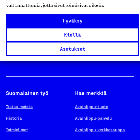
välttämättömiä, jotta sivut toimisivat oikein.
Design From Finland
Hyväksy
Kiellä
Yhteiskunnallinen Yritys -merkki
Asetukset
Suomalainen työ
Hae merkkiä
Tietoa meistä
Avainlippu-tuote
Historia
Avainlippu-palvelu
Toimielimet
Avainlippu-verkkokauppa