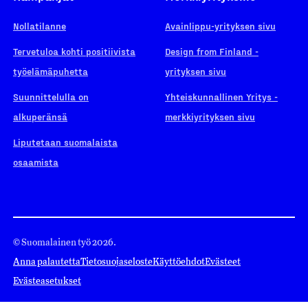
Nollatilanne
Avainlippu-yrityksen sivu
Tervetuloa kohti positiivista
Design from Finland -
työelämäpuhetta
yrityksen sivu
Suunnittelulla on
Yhteiskunnallinen Yritys -
alkuperänsä
merkkiyrityksen sivu
Liputetaan suomalaista
osaamista
© Suomalainen työ 2026.
Anna palautetta
Tietosuojaseloste
Käyttöehdot
Evästeet
Evästeasetukset