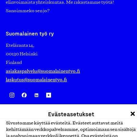
elinvoimaista yhteiskuntaa. Me rakastamme työtä!
Sanoimmeko sen jo?
Suomalainen työ ry
Eteläranta 14,
00130 Helsinki
Finland
asiakaspalvelu@suomalainentyo.fi
laskutus@suomalainentyo.fi
Avainlippu
Evästeasetukset
Sivustomme käyttää evästeitä. Evästeet auttavat meitä
kehittämään verkkopalveluamme, optimoimaan sen sisältöjä
ja analysoimaan verkkoliikennettä. Osa evästeistä on