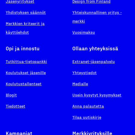
Jäsenyritykset
Design from Finland
Yhdistyksen säännöt
Yhteiskunnallinen yritys -
merkki
Merkkien kriteerit ja
käyttöehdot
Vuosimaksu
Opi ja innostu
Ollaan yhteyksissä
Tutkittua-tietopankki
Extranet-jäsenpalvelu
Koulutukset jäsenille
Yhteystiedot
Koulutustallenteet
Medialle
Blogit
Usein kysytyt kysymykset
Tiedotteet
Anna palautetta
Tilaa uutiskirje
Kampanjat
Merkkiyrityksille