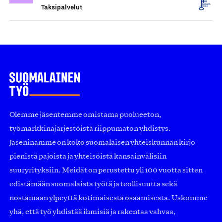
Taksipalvelut
Olemme jäsentemme omistama puolueeton,
työmarkkinajärjestöistä riippumaton yhdistys.
Jäseninämme on koko suomalaisen yhteiskunnan kirjo
pienistä pajoista ja yhteisöistä kansainvälisiin
suuryrityksiin. Meidät on perustettu yli 100 vuotta sitten
edistämään suomalaista työtä ja teollisuutta sekä
nostamaan ylpeyttä kotimaisesta osaamisesta. Uskomme
yhä, että työ yhdistää ihmisiä ja rakentaa vahvaa,