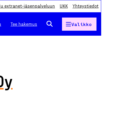
du extranet-jäsenpalveluun
UKK
Yhteystiedot
u
Tee hakemus
Valikko
Oy