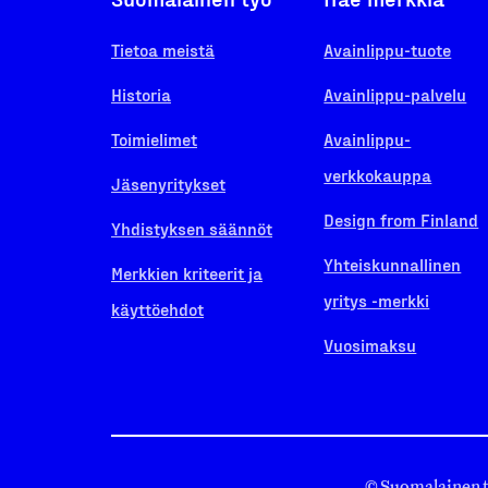
Tietoa meistä
Avainlippu-tuote
Historia
Avainlippu-palvelu
Toimielimet
Avainlippu-
verkkokauppa
Jäsenyritykset
Design from Finland
Yhdistyksen säännöt
Yhteiskunnallinen
Merkkien kriteerit ja
yritys -merkki
käyttöehdot
Vuosimaksu
© Suomalainen 