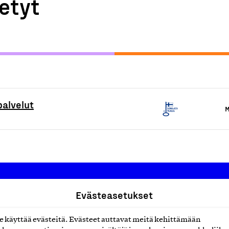
etyt
palvelut
M
Evästeasetukset
Suomalainen työ ry
käyttää evästeitä. Evästeet auttavat meitä kehittämään