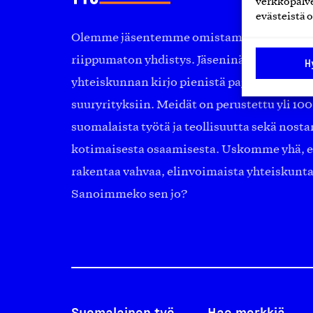
verkkopalve
evästeistä o
Olemme jäsentemme omistama puolueeton, 
riippumaton yhdistys. Jäseninämme on ko
H
yhteiskunnan kirjo pienistä pajoista ja yhte
suuryrityksiin. Meidät on perustettu yli 10
suomalaista työtä ja teollisuutta sekä nost
kotimaisesta osaamisesta. Uskomme yhä, ett
rakentaa vahvaa, elinvoimaista yhteiskunt
Sanoimmeko sen jo?
Suomalainen työ
Hae merkkiä