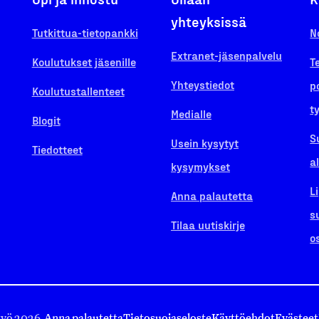
yhteyksissä
Tutkittua-tietopankki
N
Extranet-jäsenpalvelu
Koulutukset jäsenille
T
Yhteystiedot
p
Koulutustallenteet
t
Medialle
Blogit
S
Usein kysytyt
Tiedotteet
a
kysymykset
L
Anna palautetta
s
Tilaa uutiskirje
o
työ 2026.
Anna palautetta
Tietosuojaseloste
Käyttöehdot
Evästeet