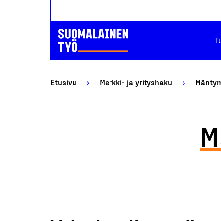
T
Etusivu
Merkki- ja yrityshaku
Mäntym
M