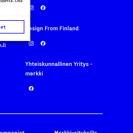
nnettä. Osa
set
Design From Finland
nentyo.fi
.fi
Yhteiskunnallinen Yritys -
merkki
ampanjat
Merkkiyrityksille