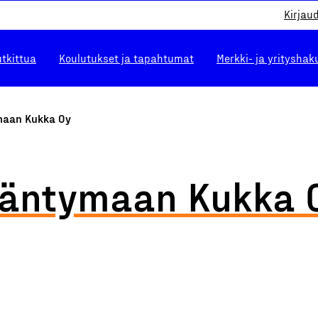
Kirjau
utkittua
Koulutukset ja tapahtumat
Merkki- ja yrityshak
aan Kukka Oy
äntymaan Kukka 