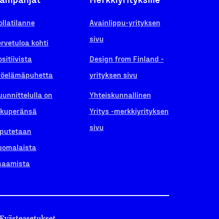
ollatilanne
Avainlippu-yrityksen
sivu
ervetuloa kohti
ositiivista
Design from Finland -
yöelämäpuhetta
yrityksen sivu
uunnittelulla on
Yhteiskunnallinen
lkuperänsä
Yritys -merkkiyrityksen
sivu
iputetaan
uomalaista
saamista
Evästeasetukset