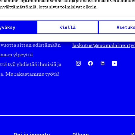
luamme, optimoimaan sen sisältöjä ja analysoimaan verkkoliike
Eteläranta 14,
n välttämättömiä, jotta sivut toimisivat oikein.
työmarkkinajärjestöistä
00130 Helsinki
ko suomalaisen
Finland
yväksy
Kiellä
Asetuk
asiakaspalvelu@suomalai
isöistä kansainvälisiin
laskutus@suomalainentyo
0 vuotta sitten edistämään
amaan ylpeyttä
ä työ yhdistää ihmisiä ja
aa. Me rakastamme työtä!
Opi ja innostu
Ollaan
K