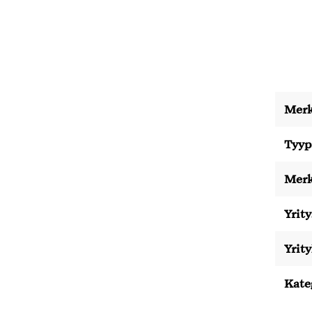
Merk
Tyyp
Merk
Yrity
Yrit
Kate