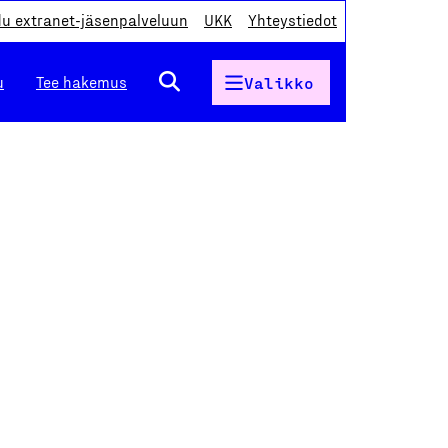
du extranet-jäsenpalveluun
UKK
Yhteystiedot
u
Tee hakemus
Valikko