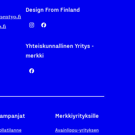
Design From Finland
nentyo.fi
.fi
Yhteiskunnallinen Yritys -
merkki
ampanjat
Merkkiyrityksille
ollatilanne
Avainlippu-yrityksen