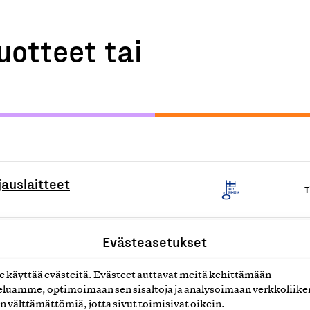
uotteet tai
jauslaitteet
T
Evästeasetukset
T
käyttää evästeitä. Evästeet auttavat meitä kehittämään
luamme, optimoimaan sen sisältöjä ja analysoimaan verkkoliike
män mediasoitin
T
n välttämättömiä, jotta sivut toimisivat oikein.