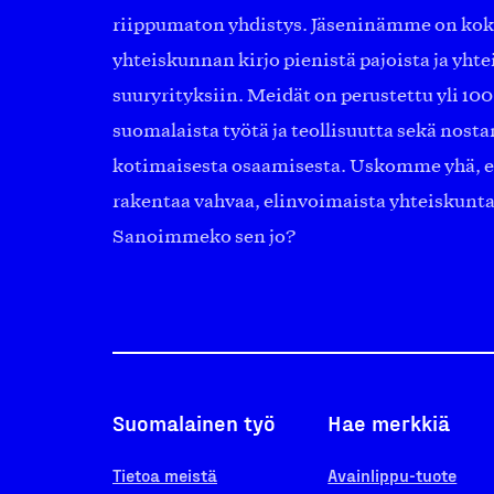
riippumaton yhdistys. Jäseninämme on ko
yhteiskunnan kirjo pienistä pajoista ja yhte
suuryrityksiin. Meidät on perustettu yli 10
suomalaista työtä ja teollisuutta sekä nost
kotimaisesta osaamisesta. Uskomme yhä, ett
rakentaa vahvaa, elinvoimaista yhteiskunt
Sanoimmeko sen jo?
Suomalainen työ
Hae merkkiä
Tietoa meistä
Avainlippu-tuote