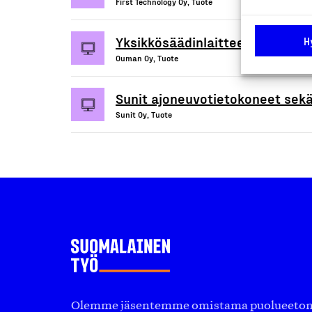
First Technology Oy, Tuote
Yksikkösäädinlaitteet ilmastoin
H
Ouman Oy, Tuote
Sunit ajoneuvotietokoneet sekä 
Sunit Oy, Tuote
Olemme jäsentemme omistama puolueeton, 