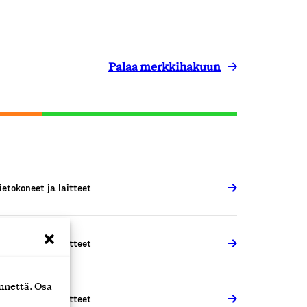
Palaa merkkihakuun
ietokoneet ja laitteet
ietokoneet ja laitteet
nnettä. Osa
ietokoneet ja laitteet