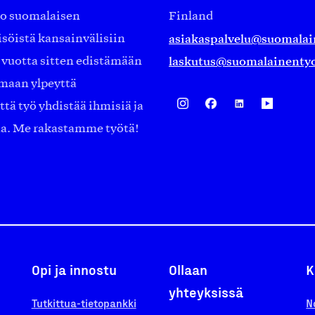
ko suomalaisen
Finland
asiakaspalvelu@suomalai
isöistä kansainvälisiin
laskutus@suomalainentyo
0 vuotta sitten edistämään
amaan ylpeyttä
ä työ yhdistää ihmisiä ja
aa. Me rakastamme työtä!
Opi ja innostu
Ollaan
K
yhteyksissä
Tutkittua-tietopankki
N