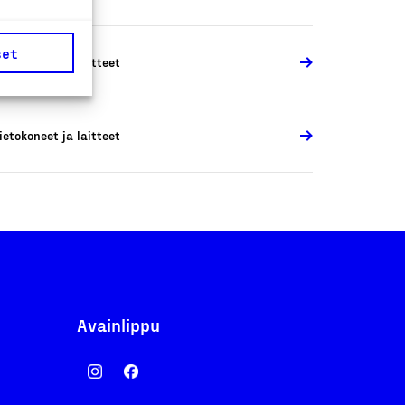
set
ietokoneet ja laitteet
ietokoneet ja laitteet
Avainlippu