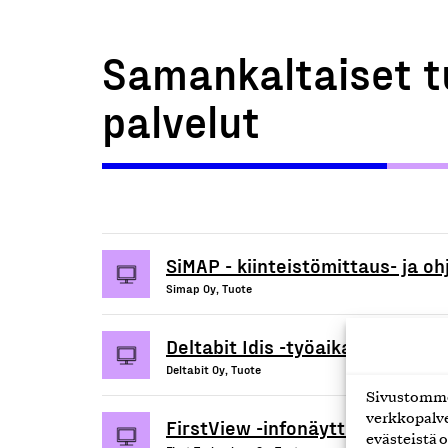
Samankaltaiset t
palvelut
SiMAP - kiinteistömittaus- ja oh
Simap Oy, Tuote
Deltabit Idis -työaikapääte
Deltabit Oy, Tuote
Sivustomme 
verkkopalve
FirstView -infonäyttöjärjestel
evästeistä o