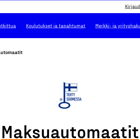
Kirjau
utkittua
Koulutukset ja tapahtumat
Merkki- ja yrityshak
utomaatit
Maksuautomaatit