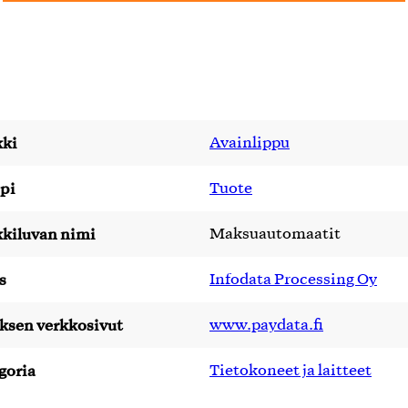
ki
Avainlippu
pi
Tuote
kiluvan nimi
Maksuautomaatit
s
Infodata Processing Oy
yksen verkkosivut
www.paydata.fi
goria
Tietokoneet ja laitteet