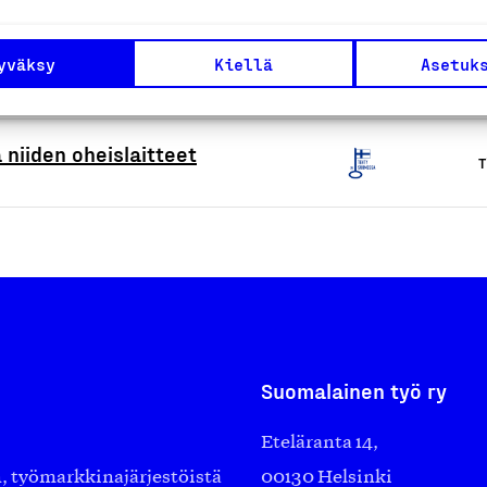
tiin ja lämmitykseen
yväksy
Kiellä
Asetuk
T
niiden oheislaitteet
T
Suomalainen työ ry
Eteläranta 14,
työmarkkinajärjestöistä
00130 Helsinki