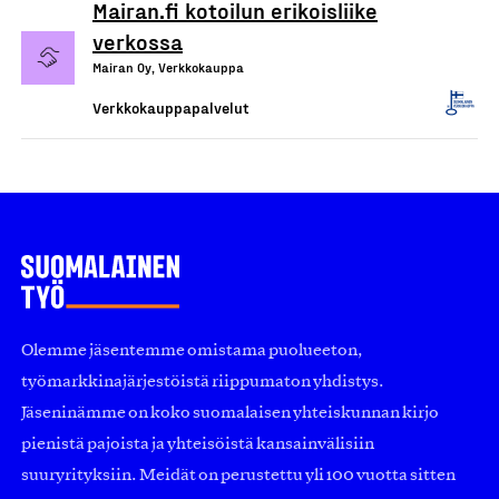
Mairan.fi kotoilun erikoisliike
verkossa
Mairan Oy, Verkkokauppa
Verkkokauppapalvelut
Olemme jäsentemme omistama puolueeton,
työmarkkinajärjestöistä riippumaton yhdistys.
Jäseninämme on koko suomalaisen yhteiskunnan kirjo
pienistä pajoista ja yhteisöistä kansainvälisiin
suuryrityksiin. Meidät on perustettu yli 100 vuotta sitten