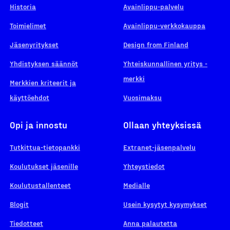
Historia
Avainlippu-palvelu
Toimielimet
Avainlippu-verkkokauppa
Jäsenyritykset
Design from Finland
Yhdistyksen säännöt
Yhteiskunnallinen yritys -
merkki
Merkkien kriteerit ja
käyttöehdot
Vuosimaksu
Opi ja innostu
Ollaan yhteyksissä
Tutkittua-tietopankki
Extranet-jäsenpalvelu
Koulutukset jäsenille
Yhteystiedot
Koulutustallenteet
Medialle
Blogit
Usein kysytyt kysymykset
Tiedotteet
Anna palautetta