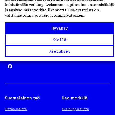
Avainlippu
kehittämään verkkopalveluamme, optimoimaan sen sisältöjä
ja analysoimaan verkkoliikennettä. Osa evästeistä on
välttämättömiä, jotta sivut toimisivat oikein.
Design From Finland
Hyväksy
Kiellä
Asetukset
Yhteiskunnallinen Yritys -merkki
Suomalainen työ
Hae merkkiä
Tietoa meistä
Avainlippu-tuote