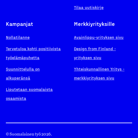
Tilaa uutiskirje
Kampanjat
Merkkiyrityksille
Nollatilanne
Avainlippu-yrityksen sivu
Tervetuloa kohti positiivista
Design from Finland -
työelämäpuhetta
yrityksen sivu
Suunnittelulla on
Yhteiskunnallinen Yritys -
alkuperänsä
merkkiyrityksen sivu
Liputetaan suomalaista
osaamista
© Suomalainen työ 2026.