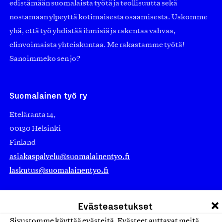
edistämään suomalaista työtä ja teollisuutta sekä
nostamaan ylpeyttä kotimaisesta osaamisesta. Uskomme
yhä, että työ yhdistää ihmisiä ja rakentaa vahvaa,
elinvoimaista yhteiskuntaa. Me rakastamme työtä!
Sanoimmeko sen jo?
Suomalainen työ ry
Eteläranta 14,
00130 Helsinki
Finland
asiakaspalvelu@suomalainentyo.fi
laskutus@suomalainentyo.fi
Evästeasetukset
Sivustomme käyttää evästeitä. Evästeet auttavat meitä