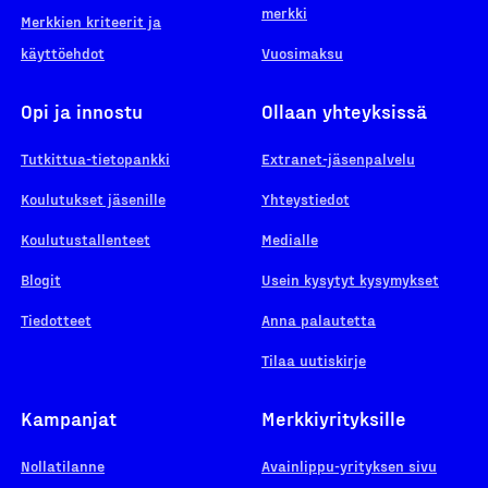
merkki
Merkkien kriteerit ja
käyttöehdot
Vuosimaksu
Opi ja innostu
Ollaan yhteyksissä
Tutkittua-tietopankki
Extranet-jäsenpalvelu
Koulutukset jäsenille
Yhteystiedot
Koulutustallenteet
Medialle
Blogit
Usein kysytyt kysymykset
Tiedotteet
Anna palautetta
Tilaa uutiskirje
Kampanjat
Merkkiyrityksille
Nollatilanne
Avainlippu-yrityksen sivu