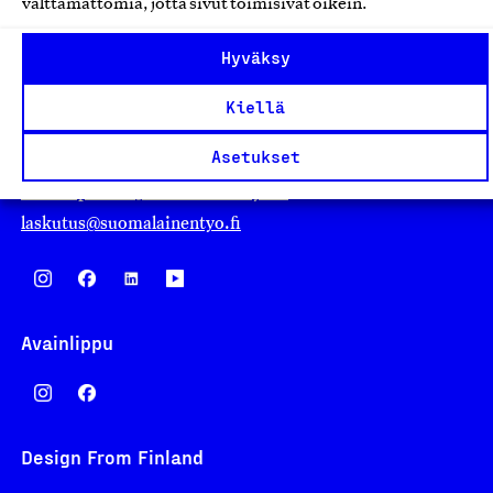
välttämättömiä, jotta sivut toimisivat oikein.
Suomalainen työ ry
Hyväksy
Eteläranta 14,
Kiellä
00130 Helsinki
Asetukset
Finland
asiakaspalvelu@suomalainentyo.fi
laskutus@suomalainentyo.fi
Avainlippu
Design From Finland