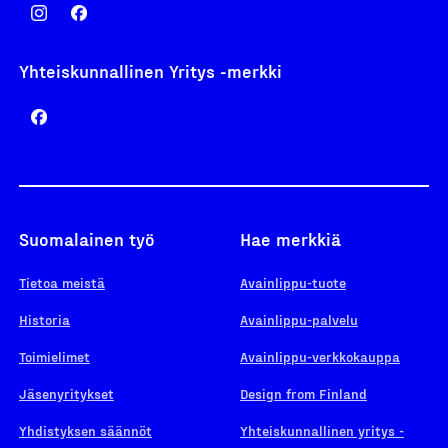
Yhteiskunnallinen Yritys -merkki
Suomalainen työ
Hae merkkiä
Tietoa meistä
Avainlippu-tuote
Historia
Avainlippu-palvelu
Toimielimet
Avainlippu-verkkokauppa
Jäsenyritykset
Design from Finland
Yhdistyksen säännöt
Yhteiskunnallinen yritys -