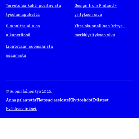
Tervetuloa kohti positiivista
Design from Finland -
työelämäpuhetta
yrityksen sivu
Suunnittelulla on
Yhteiskunnallinen Yritys -
alkuperänsä
merkkiyrityksen sivu
Liputetaan suomalaista
osaamista
© Suomalainen työ 2026.
Anna palautetta
Tietosuojaseloste
Käyttöehdot
Evästeet
Evästeasetukset