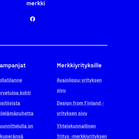
merkki
ampanjat
Merkkiyrityksille
ollatilanne
Avainlippu-yrityksen
sivu
ervetuloa kohti
ositiivista
Design from Finland -
yöelämäpuhetta
yrityksen sivu
uunnittelulla on
Yhteiskunnallinen
lkuperänsä
Yritys -merkkiyrityksen