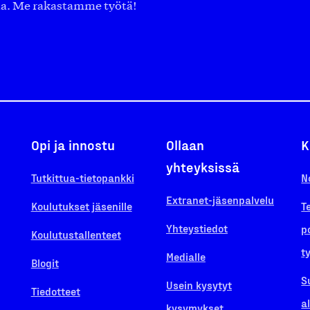
aa. Me rakastamme työtä!
Opi ja innostu
Ollaan
K
yhteyksissä
Tutkittua-tietopankki
N
Extranet-jäsenpalvelu
Koulutukset jäsenille
T
Yhteystiedot
p
Koulutustallenteet
t
Medialle
Blogit
S
Usein kysytyt
Tiedotteet
a
kysymykset