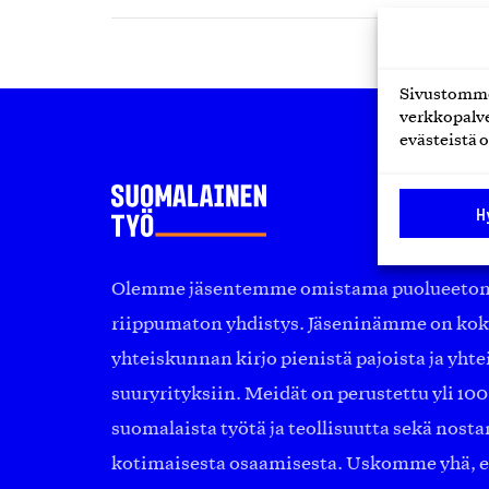
Sivustomme 
verkkopalve
evästeistä o
H
Olemme jäsentemme omistama puolueeton, 
riippumaton yhdistys. Jäseninämme on ko
yhteiskunnan kirjo pienistä pajoista ja yhte
suuryrityksiin. Meidät on perustettu yli 10
suomalaista työtä ja teollisuutta sekä nost
kotimaisesta osaamisesta. Uskomme yhä, ett