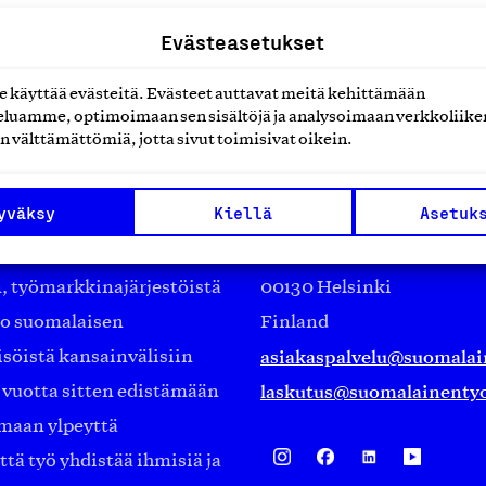
Evästeasetukset
käyttää evästeitä. Evästeet auttavat meitä kehittämään
luamme, optimoimaan sen sisältöjä ja analysoimaan verkkoliike
n välttämättömiä, jotta sivut toimisivat oikein.
Suomalainen työ ry
yväksy
Kiellä
Asetuk
Eteläranta 14,
työmarkkinajärjestöistä
00130 Helsinki
ko suomalaisen
Finland
asiakaspalvelu@suomalai
isöistä kansainvälisiin
laskutus@suomalainentyo
0 vuotta sitten edistämään
amaan ylpeyttä
ä työ yhdistää ihmisiä ja