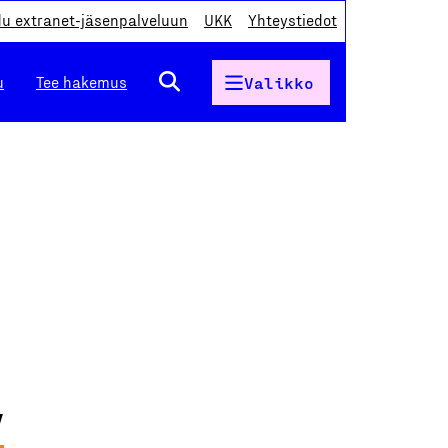
du extranet-jäsenpalveluun
UKK
Yhteystiedot
u
Tee hakemus
Valikko
y