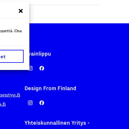
nnettä. Osa
Avainlippu
set
Design From Finland
nentyo.fi
.fi
Yhteiskunnallinen Yritys -