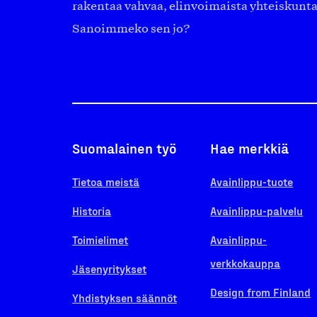
rakentaa vahvaa, elinvoimaista yhteiskunt
Sanoimmeko sen jo?
Suomalainen työ
Hae merkkiä
Tietoa meistä
Avainlippu-tuote
Historia
Avainlippu-palvelu
Toimielimet
Avainlippu-
verkkokauppa
Jäsenyritykset
Design from Finland
Yhdistyksen säännöt