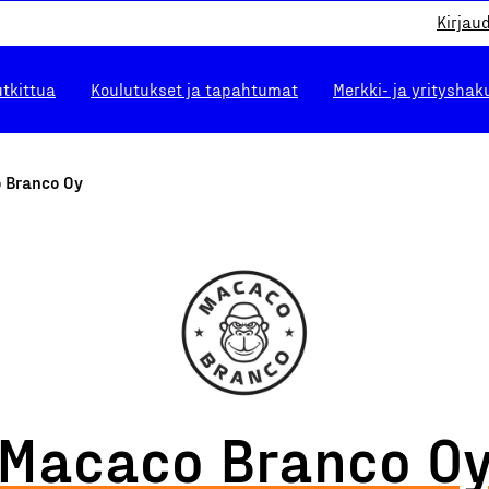
Kirjau
utkittua
Koulutukset ja tapahtumat
Merkki- ja yrityshak
 Branco Oy
Macaco Branco O