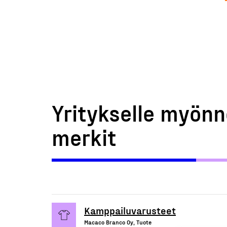
Yritykselle myönn
merkit
Kamppailuvarusteet
Macaco Branco Oy, Tuote