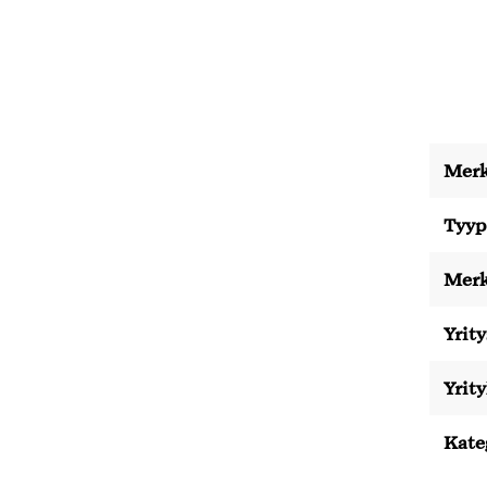
Merk
Tyyp
Merk
Yrity
Yrit
Kate