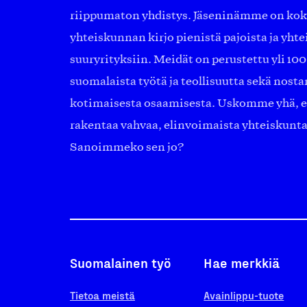
riippumaton yhdistys. Jäseninämme on ko
yhteiskunnan kirjo pienistä pajoista ja yhte
suuryrityksiin. Meidät on perustettu yli 10
suomalaista työtä ja teollisuutta sekä nost
kotimaisesta osaamisesta. Uskomme yhä, ett
rakentaa vahvaa, elinvoimaista yhteiskunt
Sanoimmeko sen jo?
Suomalainen työ
Hae merkkiä
Tietoa meistä
Avainlippu-tuote