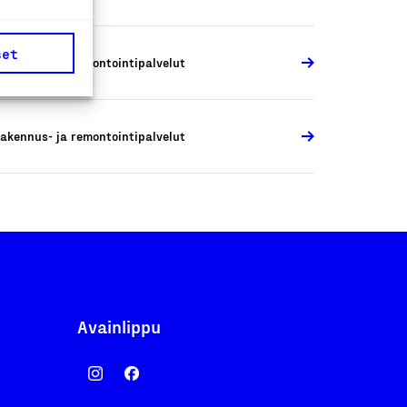
set
akennus- ja remontointipalvelut
akennus- ja remontointipalvelut
Avainlippu