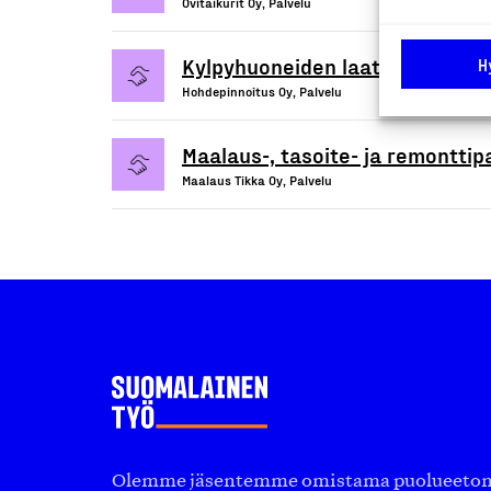
Ovitaikurit Oy, Palvelu
Kylpyhuoneiden laattojen huolt
H
Hohdepinnoitus Oy, Palvelu
Maalaus-, tasoite- ja remonttip
Maalaus Tikka Oy, Palvelu
Olemme jäsentemme omistama puolueeton, 