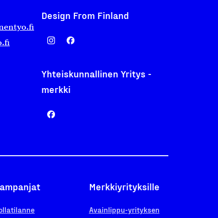
Design From Finland
nentyo.fi
.fi
Yhteiskunnallinen Yritys -
merkki
ampanjat
Merkkiyrityksille
ollatilanne
Avainlippu-yrityksen