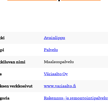
ki
Avainlippu
pi
Palvelu
kiluvan nimi
Maalauspalvelu
s
Väriaalto Oy
yksen verkkosivut
www.variaalto.fi
goria
Rakennus- ja remontointipalvelu