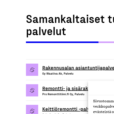
Samankaltaiset t
palvelut
Rakennusalan asiantuntijapalve
Oy Waativa Ab, Palvelu
Remontti- ja sisärakennuspalve
Pro Remonttitiimi.fi Oy, Palvelu
Sivustomme 
verkkopalve
Keittiöremontti -palvelu
evästeistä o