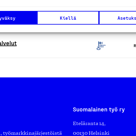
o- ja nanopinnoituspalvelut
yväksy
Kiellä
Asetuk
R
alvelut
R
Suomalainen työ ry
Eteläranta 14,
työmarkkinajärjestöistä
00130 Helsinki