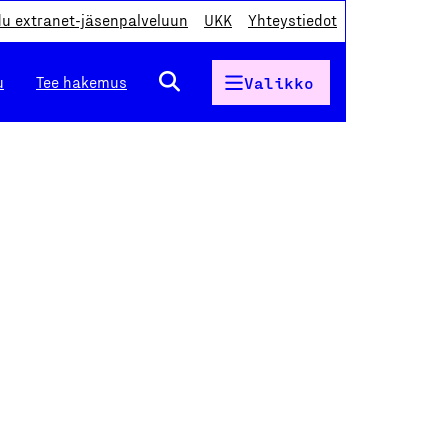
du extranet-jäsenpalveluun
UKK
Yhteystiedot
u
Tee hakemus
Valikko