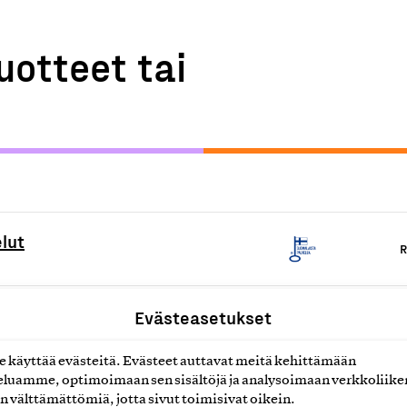
uotteet tai
lut
R
lut
Evästeasetukset
R
käyttää evästeitä. Evästeet auttavat meitä kehittämään
luamme, optimoimaan sen sisältöjä ja analysoimaan verkkoliike
R
n välttämättömiä, jotta sivut toimisivat oikein.