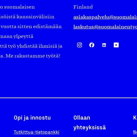
ko suomalaisen
Finland
asiakaspalvelu@suomalai
isöistä kansainvälisiin
laskutus@suomalainentyo
0 vuotta sitten edistämään
amaan ylpeyttä
ä työ yhdistää ihmisiä ja
aa. Me rakastamme työtä!
Opi ja innostu
Ollaan
K
yhteyksissä
Tutkittua-tietopankki
N