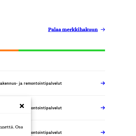
Palaa merkkihakuun
akennus- ja remontointipalvelut
akennus- ja remontointipalvelut
nnettä. Osa
akennus- ja remontointipalvelut