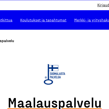
Kirjau
utkittua
Koulutukset ja tapahtumat
Merkki- ja yrityshak
spalvelu
Maalauspalvelu