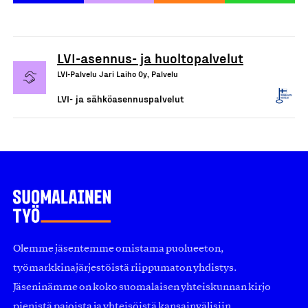
LVI-asennus- ja huoltopalvelut
LVI-Palvelu Jari Laiho Oy, Palvelu
LVI- ja sähköasennuspalvelut
Olemme jäsentemme omistama puolueeton,
työmarkkinajärjestöistä riippumaton yhdistys.
Jäseninämme on koko suomalaisen yhteiskunnan kirjo
pienistä pajoista ja yhteisöistä kansainvälisiin