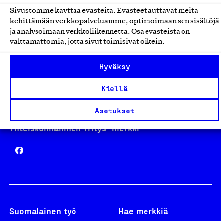
Sivustomme käyttää evästeitä. Evästeet auttavat meitä
kehittämään verkkopalveluamme, optimoimaan sen sisältöjä
Avainlippu
ja analysoimaan verkkoliikennettä. Osa evästeistä on
välttämättömiä, jotta sivut toimisivat oikein.
Hyväksy
Design From Finland
Kiellä
Asetukset
Yhteiskunnallinen Yritys -merkki
Suomalainen työ
Hae merkkiä