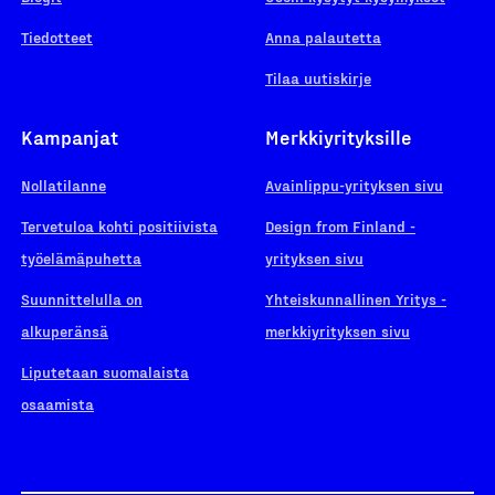
Tiedotteet
Anna palautetta
Tilaa uutiskirje
Kampanjat
Merkkiyrityksille
Nollatilanne
Avainlippu-yrityksen sivu
Tervetuloa kohti positiivista
Design from Finland -
työelämäpuhetta
yrityksen sivu
Suunnittelulla on
Yhteiskunnallinen Yritys -
alkuperänsä
merkkiyrityksen sivu
Liputetaan suomalaista
osaamista