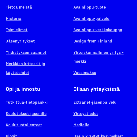
Tietoa meistä
Avainlippu-tuote
Historia
Avainlippu-palvelu
Toimielimet
Avainlippu-verkkokauppa
Jäsenyritykset
Design from Finland
Yhdistyksen säännöt
Yhteiskunnallinen yritys -
merkki
Merkkien kriteerit ja
käyttöehdot
Vuosimaksu
Opi ja innostu
Ollaan yhteyksissä
Tutkittua-tietopankki
Extranet-jäsenpalvelu
Koulutukset jäsenille
Yhteystiedot
Koulutustallenteet
Medialle
Blogit
Usein kysytyt kysymykset