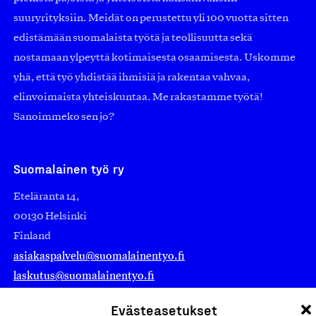
suuryrityksiin. Meidät on perustettu yli 100 vuotta sitten
edistämään suomalaista työtä ja teollisuutta sekä
nostamaan ylpeyttä kotimaisesta osaamisesta. Uskomme
yhä, että työ yhdistää ihmisiä ja rakentaa vahvaa,
elinvoimaista yhteiskuntaa. Me rakastamme työtä!
Sanoimmeko sen jo?
Suomalainen työ ry
Eteläranta 14,
00130 Helsinki
Finland
asiakaspalvelu@suomalainentyo.fi
laskutus@suomalainentyo.fi
Evästeasetukset