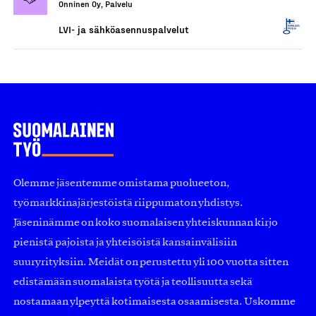
Onninen Oy, Palvelu
LVI- ja sähköasennuspalvelut
Olemme jäsentemme omistama puolueeton,
työmarkkinajärjestöistä riippumaton yhdistys.
Jäseninämme on koko suomalaisen yhteiskunnan kirjo
pienistä pajoista ja yhteisöistä kansainvälisiin
suuryrityksiin. Meidät on perustettu yli 100 vuotta sitten
edistämään suomalaista työtä ja teollisuutta sekä
nostamaan ylpeyttä kotimaisesta osaamisesta. Uskomme