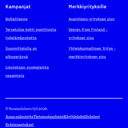
Kampanjat
Merkkiyrityksille
Nollatilanne
Avainlippu-yrityksen sivu
Tervetuloa kohti positiivista
Design from Finland -
työelämäpuhetta
yrityksen sivu
Suunnittelulla on
Yhteiskunnallinen Yritys -
alkuperänsä
merkkiyrityksen sivu
Liputetaan suomalaista
osaamista
© Suomalainen työ 2026.
Anna palautetta
Tietosuojaseloste
Käyttöehdot
Evästeet
Evästeasetukset