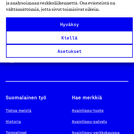
ja analysoimaan verkkoliikennettä. Osa evästeistä on
välttämättömiä, jotta sivut toimisivat oikein.
Design From Finland
Hyväksy
Kiellä
Yhteiskunnallinen Yritys -merkki
Asetukset
Suomalainen työ
Hae merkkiä
Tietoa meistä
Avainlippu-tuote
Historia
Avainlippu-palvelu
Toimielimet
Avainlippu-verkkokauppa