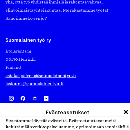
yhä, että työ yhdistää ihmisiä ja rakentaa vahvaa,
elinvoimaista yhteiskuntaa. Me rakastamme työtä!
Sanoimmeko sen jo?
Suomalainen työ ry
Eteläranta 14,
00130 Helsinki
Finland
asiakaspalvelu@suomalainentyo.fi
laskutus@suomalainentyo.fi
Evästeasetukset
Avainlippu
Sivustomme käyttää evästeitä. Evästeet auttavat meitä
kehittämään verkkopalveluamme, optimoimaan sen sisältöjä