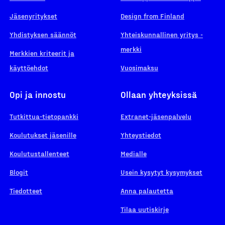
Jäsenyritykset
Design from Finland
Yhdistyksen säännöt
Yhteiskunnallinen yritys -
merkki
Merkkien kriteerit ja
käyttöehdot
Vuosimaksu
Opi ja innostu
Ollaan yhteyksissä
Tutkittua-tietopankki
Extranet-jäsenpalvelu
Koulutukset jäsenille
Yhteystiedot
Koulutustallenteet
Medialle
Blogit
Usein kysytyt kysymykset
Tiedotteet
Anna palautetta
Tilaa uutiskirje