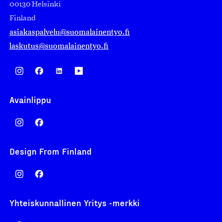
00130 Helsinki
Finland
asiakaspalvelu@suomalainentyo.fi
laskutus@suomalainentyo.fi
Avainlippu
Design From Finland
Yhteiskunnallinen Yritys -merkki