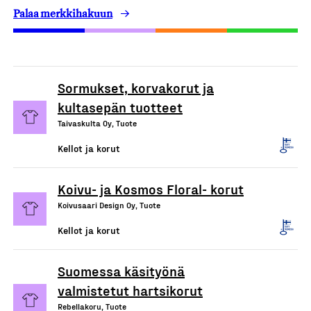
Palaa merkkihakuun
Sormukset, korvakorut ja
kultasepän tuotteet
Taivaskulta Oy, Tuote
Kellot ja korut
Koivu- ja Kosmos Floral- korut
Koivusaari Design Oy, Tuote
Kellot ja korut
Suomessa käsityönä
valmistetut hartsikorut
Rebellakoru, Tuote