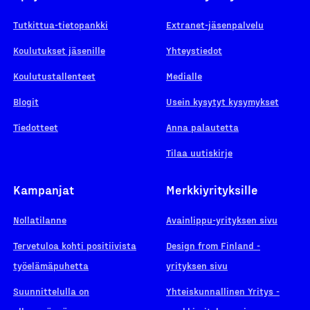
Tutkittua-tietopankki
Extranet-jäsenpalvelu
Koulutukset jäsenille
Yhteystiedot
Koulutustallenteet
Medialle
Blogit
Usein kysytyt kysymykset
Tiedotteet
Anna palautetta
Tilaa uutiskirje
Kampanjat
Merkkiyrityksille
Nollatilanne
Avainlippu-yrityksen sivu
Tervetuloa kohti positiivista
Design from Finland -
työelämäpuhetta
yrityksen sivu
Suunnittelulla on
Yhteiskunnallinen Yritys -