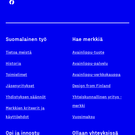
Suomalainen työ
Hae merkkiä
Tietoa meistä
Avainlippu-tuote
Historia
Avainlippu-palvelu
Toimielimet
Avainlippu-verkkokauppa
Jäsenyritykset
Design from Finland
Yhdistyksen säännöt
Yhteiskunnallinen yritys -
merkki
Merkkien kriteerit ja
käyttöehdot
Vuosimaksu
Opi ja innostu
Ollaan yhteyksissä