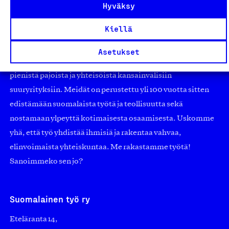
Hyväksy
Kiellä
Olemme jäsentemme omistama puolueeton,
työmarkkinajärjestöistä riippumaton yhdistys.
Asetukset
Jäseninämme on koko suomalaisen yhteiskunnan kirjo
pienistä pajoista ja yhteisöistä kansainvälisiin
suuryrityksiin. Meidät on perustettu yli 100 vuotta sitten
edistämään suomalaista työtä ja teollisuutta sekä
nostamaan ylpeyttä kotimaisesta osaamisesta. Uskomme
yhä, että työ yhdistää ihmisiä ja rakentaa vahvaa,
elinvoimaista yhteiskuntaa. Me rakastamme työtä!
Sanoimmeko sen jo?
Suomalainen työ ry
Eteläranta 14,