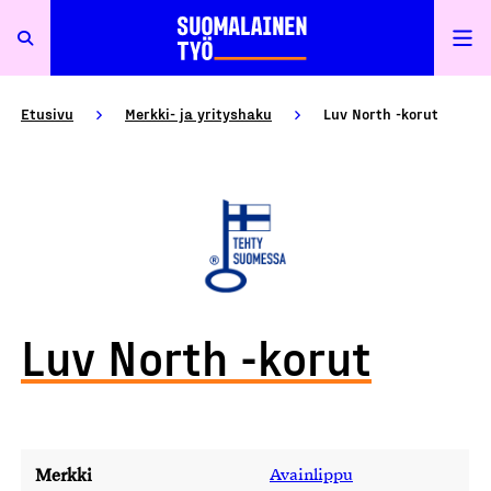
Etusivu
Merkki- ja yrityshaku
Luv North -korut
Luv North -korut
Merkki
Avainlippu