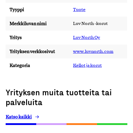
Tyyppi
Tuote
Merkkiluvan nimi
Luv North -korut
Yritys
Luv North Oy
Yrityksen verkkosivut
www.luvnorth.com
Kategoria
Kellot ja korut
Yrityksen muita tuotteita tai
palveluita
Katso kaikki