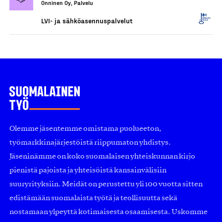
Onninen Oy, Palvelu
LVI- ja sähköasennuspalvelut
Olemme jäsentemme omistama puolueeton,
työmarkkinajärjestöistä riippumaton yhdistys.
Jäseninämme on koko suomalaisen yhteiskunnan kirjo
pienistä pajoista ja yhteisöistä kansainvälisiin
suuryrityksiin. Meidät on perustettu yli 100 vuotta sitten
edistämään suomalaista työtä ja teollisuutta sekä
nostamaan ylpeyttä kotimaisesta osaamisesta. Uskomme