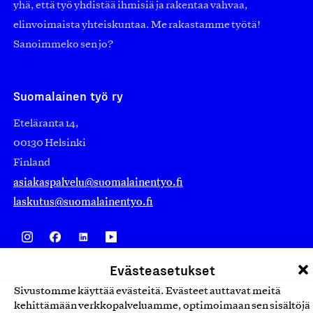
yhä, että työ yhdistää ihmisiä ja rakentaa vahvaa,
elinvoimaista yhteiskuntaa. Me rakastamme työtä!
Sanoimmeko sen jo?
Suomalainen työ ry
Eteläranta 14,
00130 Helsinki
Finland
asiakaspalvelu@suomalainentyo.fi
laskutus@suomalainentyo.fi
Evästeasetukset
Avainlippu
Sivustomme käyttää evästeitä. Evästeet auttavat meitä
kehittämään verkkopalveluamme, optimoimaan sen sisältöjä