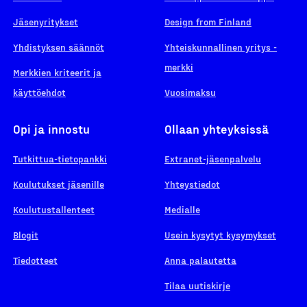
Jäsenyritykset
Design from Finland
Yhdistyksen säännöt
Yhteiskunnallinen yritys -
merkki
Merkkien kriteerit ja
käyttöehdot
Vuosimaksu
Opi ja innostu
Ollaan yhteyksissä
Tutkittua-tietopankki
Extranet-jäsenpalvelu
Koulutukset jäsenille
Yhteystiedot
Koulutustallenteet
Medialle
Blogit
Usein kysytyt kysymykset
Tiedotteet
Anna palautetta
Tilaa uutiskirje