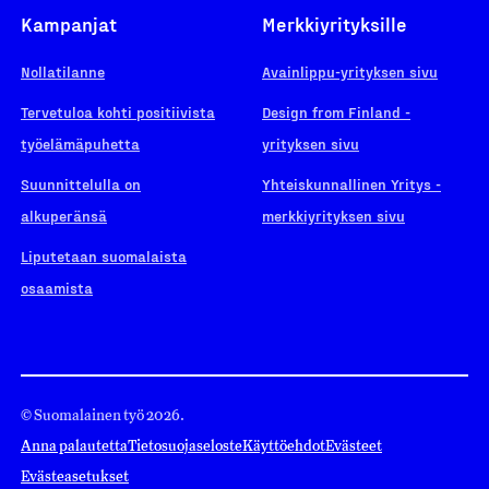
Kampanjat
Merkkiyrityksille
Nollatilanne
Avainlippu-yrityksen sivu
Tervetuloa kohti positiivista
Design from Finland -
työelämäpuhetta
yrityksen sivu
Suunnittelulla on
Yhteiskunnallinen Yritys -
alkuperänsä
merkkiyrityksen sivu
Liputetaan suomalaista
osaamista
© Suomalainen työ 2026.
Anna palautetta
Tietosuojaseloste
Käyttöehdot
Evästeet
Evästeasetukset