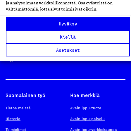
ja analysoimaan verkkoliikennettä. Osa evästeistä on
välttämättömiä, jotta sivut toimisivat oikein.
Design From Finland
Hyväksy
Kiellä
Yhteiskunnallinen Yritys -merkki
Asetukset
Suomalainen työ
Hae merkkiä
Tietoa meistä
Avainlippu-tuote
Historia
Avainlippu-palvelu
Toimielimet
Avainlippu-verkkokauppa