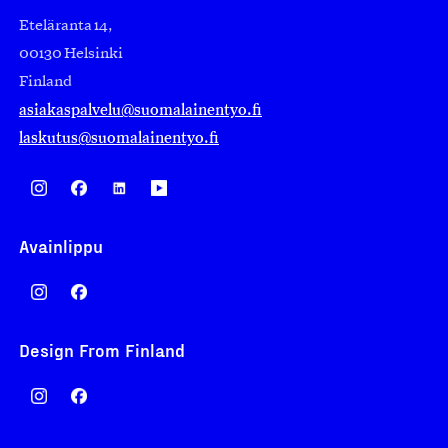
Eteläranta 14,
00130 Helsinki
Finland
asiakaspalvelu@suomalainentyo.fi
laskutus@suomalainentyo.fi
Avainlippu
Design From Finland