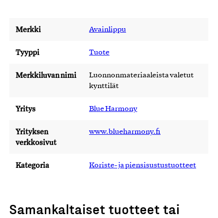
Merkki
Avainlippu
Tyyppi
Tuote
Merkkiluvan nimi
Luonnonmateriaaleista valetut
kynttilät
Yritys
Blue Harmony
Yrityksen
www.blueharmony.fi
verkkosivut
Kategoria
Koriste- ja piensisustustuotteet
Samankaltaiset tuotteet tai