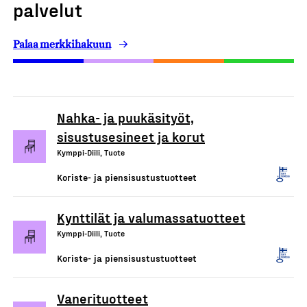
palvelut
Palaa merkkihakuun
Nahka- ja puukäsityöt,
sisustusesineet ja korut
Kymppi-Diili, Tuote
Koriste- ja piensisustustuotteet
Kynttilät ja valumassatuotteet
Kymppi-Diili, Tuote
Koriste- ja piensisustustuotteet
Vanerituotteet