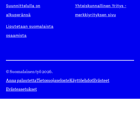
Suunnittelulla on
Yhteiskunnallinen Yritys -
alkuperänsä
merkkiyrityksen sivu
Liputetaan suomalaista
osaamista
© Suomalainen työ 2026.
Anna palautetta
Tietosuojaseloste
Käyttöehdot
Evästeet
Evästeasetukset