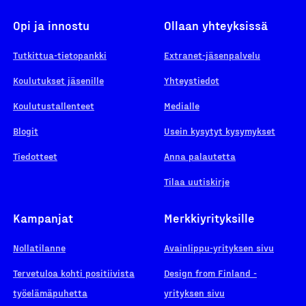
Opi ja innostu
Ollaan yhteyksissä
Tutkittua-tietopankki
Extranet-jäsenpalvelu
Koulutukset jäsenille
Yhteystiedot
Koulutustallenteet
Medialle
Blogit
Usein kysytyt kysymykset
Tiedotteet
Anna palautetta
Tilaa uutiskirje
Kampanjat
Merkkiyrityksille
Nollatilanne
Avainlippu-yrityksen sivu
Tervetuloa kohti positiivista
Design from Finland -
työelämäpuhetta
yrityksen sivu