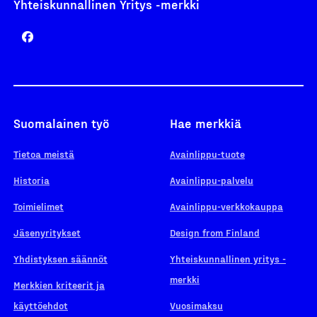
Yhteiskunnallinen Yritys -merkki
Suomalainen työ
Hae merkkiä
Tietoa meistä
Avainlippu-tuote
Historia
Avainlippu-palvelu
Toimielimet
Avainlippu-verkkokauppa
Jäsenyritykset
Design from Finland
Yhdistyksen säännöt
Yhteiskunnallinen yritys -
merkki
Merkkien kriteerit ja
käyttöehdot
Vuosimaksu