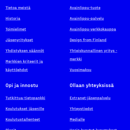
Tietoa meistä
Avainlippu-tuote
Historia
Avainlippu-palvelu
Toimielimet
Avainlippu-verkkokauppa
Jäsenyritykset
Design from Finland
Yhdistyksen säännöt
Yhteiskunnallinen yritys -
merkki
Merkkien kriteerit ja
käyttöehdot
Vuosimaksu
Opi ja innostu
Ollaan yhteyksissä
Tutkittua-tietopankki
Extranet-jäsenpalvelu
Koulutukset jäsenille
Yhteystiedot
Koulutustallenteet
Medialle
Blogit
Usein kysytyt kysymykset