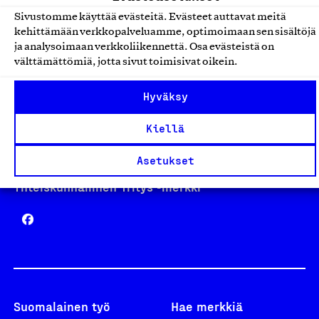
Sivustomme käyttää evästeitä. Evästeet auttavat meitä
kehittämään verkkopalveluamme, optimoimaan sen sisältöjä
Avainlippu
ja analysoimaan verkkoliikennettä. Osa evästeistä on
välttämättömiä, jotta sivut toimisivat oikein.
Hyväksy
Design From Finland
Kiellä
Asetukset
Yhteiskunnallinen Yritys -merkki
Suomalainen työ
Hae merkkiä