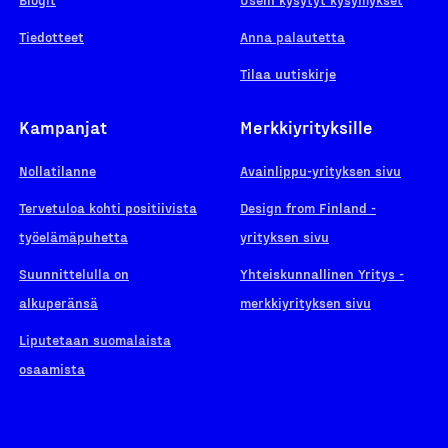
Tiedotteet
Anna palautetta
Tilaa uutiskirje
Kampanjat
Merkkiyrityksille
Nollatilanne
Avainlippu-yrityksen sivu
Tervetuloa kohti positiivista
Design from Finland -
työelämäpuhetta
yrityksen sivu
Suunnittelulla on
Yhteiskunnallinen Yritys -
alkuperänsä
merkkiyrityksen sivu
Liputetaan suomalaista
osaamista