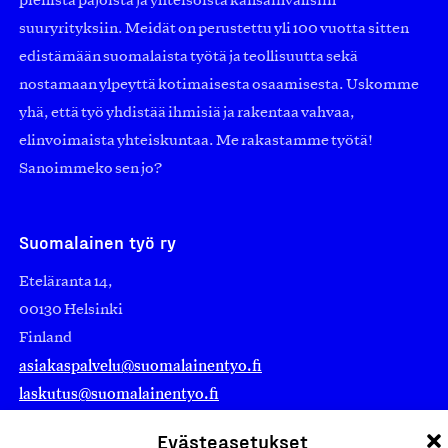
pienistä pajoista ja yhteisöistä kansainvälisiin
suuryrityksiin. Meidät on perustettu yli 100 vuotta sitten
edistämään suomalaista työtä ja teollisuutta sekä
nostamaan ylpeyttä kotimaisesta osaamisesta. Uskomme
yhä, että työ yhdistää ihmisiä ja rakentaa vahvaa,
elinvoimaista yhteiskuntaa. Me rakastamme työtä!
Sanoimmeko sen jo?
Suomalainen työ ry
Eteläranta 14,
00130 Helsinki
Finland
asiakaspalvelu@suomalainentyo.fi
laskutus@suomalainentyo.fi
Evästeasetukset