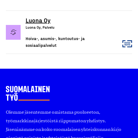
Luona Oy
Luona Oy, Palvelu
Hoiva-, asumis-, kuntoutus- ja
sosiaalipalvelut
Olemme jäsentemme omistama puolueeton,
työmarkkinajärjestöistä riippumaton yhdistys.
Jäseninämme on koko suomalaisen yhteiskunnan kirjo