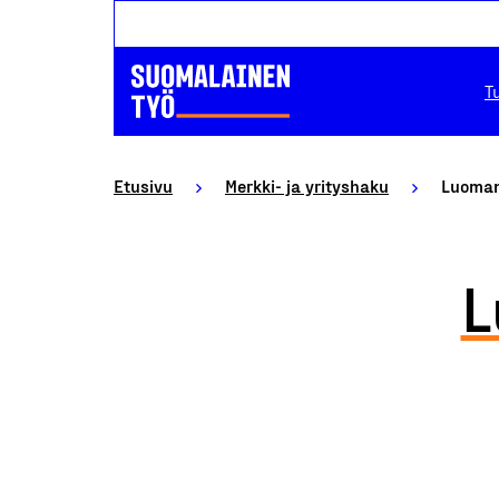
T
Etusivu
Merkki- ja yrityshaku
Luoman
L