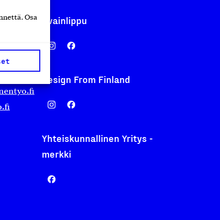
nnettä. Osa
Avainlippu
set
Design From Finland
nentyo.fi
.fi
Yhteiskunnallinen Yritys -
merkki