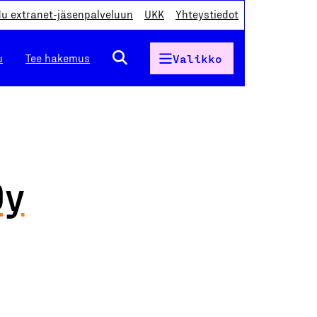
du extranet-jäsenpalveluun
UKK
Yhteystiedot
u
Tee hakemus
Valikko
Oy