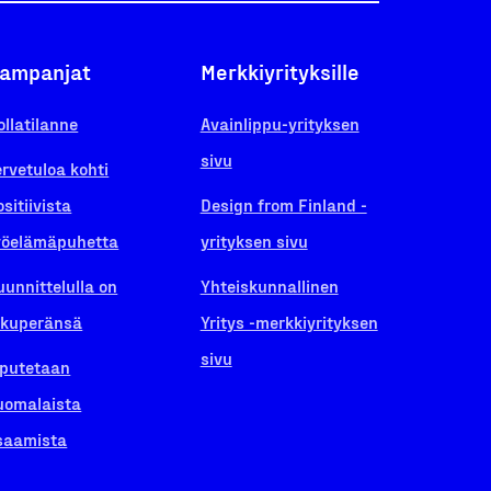
ampanjat
Merkkiyrityksille
ollatilanne
Avainlippu-yrityksen
sivu
ervetuloa kohti
ositiivista
Design from Finland -
yöelämäpuhetta
yrityksen sivu
uunnittelulla on
Yhteiskunnallinen
lkuperänsä
Yritys -merkkiyrityksen
sivu
iputetaan
uomalaista
saamista