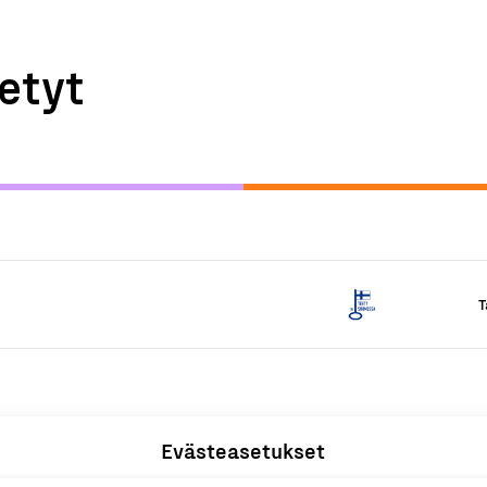
etyt
T
Evästeasetukset