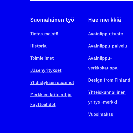
Suomalainen työ
Hae merkkiä
Tietoa meistä
Avainlippu-tuote
Historia
Avainlippu-palvelu
Toimielimet
Avainlippu-
verkkokauppa
Jäsenyritykset
Design from Finland
Yhdistyksen säännöt
Yhteiskunnallinen
Merkkien kriteerit ja
yritys -merkki
käyttöehdot
Vuosimaksu