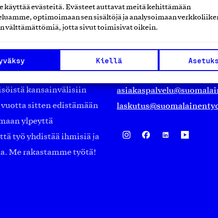
käyttää evästeitä. Evästeet auttavat meitä kehittämään
luamme, optimoimaan sen sisältöjä ja analysoimaan verkkoliike
Suomalainen työ ry
n välttämättömiä, jotta sivut toimisivat oikein.
Eteläranta 14,
työmarkkinajärjestöistä
00130 Helsinki
yväksy
Kiellä
Asetuk
ko suomalaisen
Finland
asiakaspalvelu@suomalai
isöistä kansainvälisiin
laskutus@suomalainentyo
0 vuotta sitten edistämään
amaan ylpeyttä
ä työ yhdistää ihmisiä ja
aa. Me rakastamme työtä!