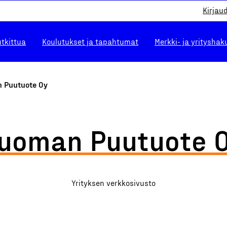
Kirjau
utkittua
Koulutukset ja tapahtumat
Merkki- ja yrityshak
 Puutuote Oy
uoman Puutuote 
Yrityksen verkkosivusto