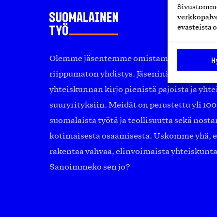
Sivustomme 
verkkopalve
evästeistä o
Olemme jäsentemme omistama puolueeton, 
H
riippumaton yhdistys. Jäseninämme on ko
yhteiskunnan kirjo pienistä pajoista ja yhte
suuryrityksiin. Meidät on perustettu yli 10
suomalaista työtä ja teollisuutta sekä nost
kotimaisesta osaamisesta. Uskomme yhä, ett
rakentaa vahvaa, elinvoimaista yhteiskunt
Sanoimmeko sen jo?