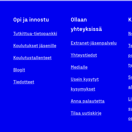
Opi ja innostu
Ollaan
K
yhteyksissä
Tutkittua-tietopankki
N
Extranet-jäsenpalvelu
Koulutukset jäsenille
T
Yhteystiedot
p
Koulutustallenteet
t
Medialle
Blogit
S
Usein kysytyt
Tiedotteet
a
kysymykset
L
Anna palautetta
s
Tilaa uutiskirje
o