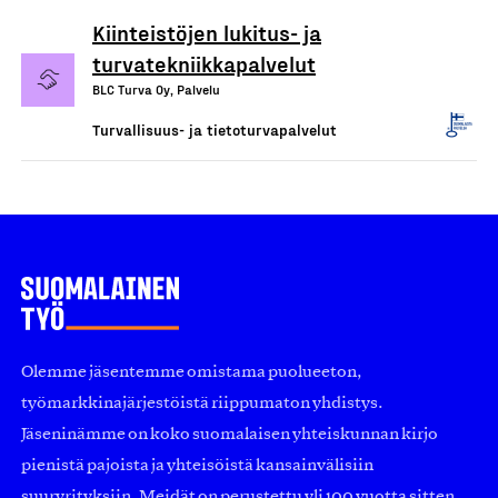
Kiinteistöjen lukitus- ja
turvatekniikkapalvelut
BLC Turva Oy, Palvelu
Turvallisuus- ja tietoturvapalvelut
Olemme jäsentemme omistama puolueeton,
työmarkkinajärjestöistä riippumaton yhdistys.
Jäseninämme on koko suomalaisen yhteiskunnan kirjo
pienistä pajoista ja yhteisöistä kansainvälisiin
suuryrityksiin. Meidät on perustettu yli 100 vuotta sitten