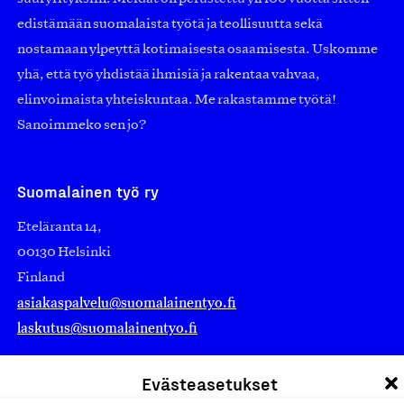
edistämään suomalaista työtä ja teollisuutta sekä
nostamaan ylpeyttä kotimaisesta osaamisesta. Uskomme
yhä, että työ yhdistää ihmisiä ja rakentaa vahvaa,
elinvoimaista yhteiskuntaa. Me rakastamme työtä!
Sanoimmeko sen jo?
Suomalainen työ ry
Eteläranta 14,
00130 Helsinki
Finland
asiakaspalvelu@suomalainentyo.fi
laskutus@suomalainentyo.fi
Evästeasetukset