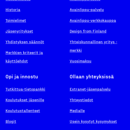
Historia
Avainlippu-palvelu
Toimielimet
Avainlippu-verkkokauppa
Jäsenyritykset
Design from Finland
Yhdistyksen säännöt
Yhteiskunnallinen yritys -
merkki
Merkkien kriteerit ja
käyttöehdot
Vuosimaksu
Opi ja innostu
Ollaan yhteyksissä
Tutkittua-tietopankki
Extranet-jäsenpalvelu
Koulutukset jäsenille
Yhteystiedot
Koulutustallenteet
Medialle
Blogit
Usein kysytyt kysymykset