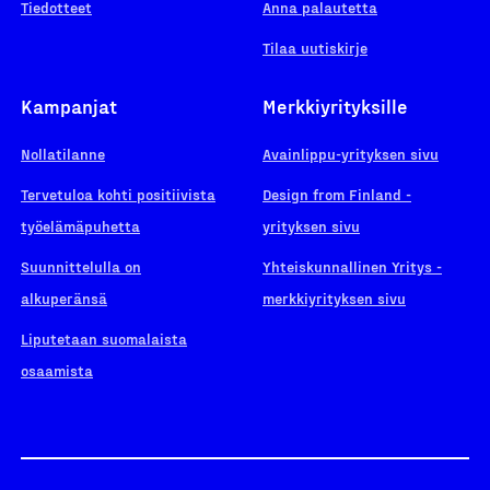
Tiedotteet
Anna palautetta
Tilaa uutiskirje
Kampanjat
Merkkiyrityksille
Nollatilanne
Avainlippu-yrityksen sivu
Tervetuloa kohti positiivista
Design from Finland -
työelämäpuhetta
yrityksen sivu
Suunnittelulla on
Yhteiskunnallinen Yritys -
alkuperänsä
merkkiyrityksen sivu
Liputetaan suomalaista
osaamista