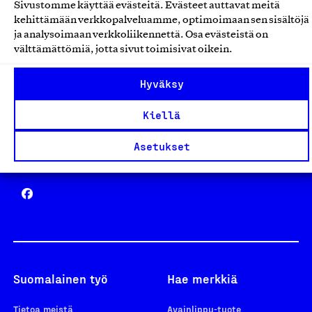
Sivustomme käyttää evästeitä. Evästeet auttavat meitä
Avainlippu
kehittämään verkkopalveluamme, optimoimaan sen sisältöjä
ja analysoimaan verkkoliikennettä. Osa evästeistä on
välttämättömiä, jotta sivut toimisivat oikein.
Hyväksy
Design From Finland
Kiellä
Asetukset
Yhteiskunnallinen Yritys -merkki
Suomalainen työ
Hae merkkiä
Tietoa meistä
Avainlippu-tuote