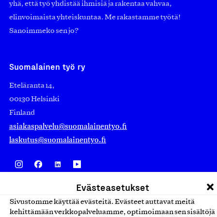
yhä, että työ yhdistää ihmisiä ja rakentaa vahvaa,
elinvoimaista yhteiskuntaa. Me rakastamme työtä!
Sanoimmeko sen jo?
Suomalainen työ ry
Eteläranta 14,
00130 Helsinki
Finland
asiakaspalvelu@suomalainentyo.fi
laskutus@suomalainentyo.fi
Evästeasetukset
Avainlippu
Sivustomme käyttää evästeitä. Evästeet auttavat meitä
kehittämään verkkopalveluamme, optimoimaan sen sisältöjä