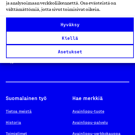
ja analysoimaan verkkoliikennettä. Osa evästeistä on
välttämättömiä, jotta sivut toimisivat oikein.
Design From Finland
Hyväksy
Kiellä
Yhteiskunnallinen Yritys -merkki
Asetukset
Suomalainen työ
Hae merkkiä
Tietoa meistä
Avainlippu-tuote
Historia
Avainlippu-palvelu
Toimielimet
Avainlippu-verkkokauppa