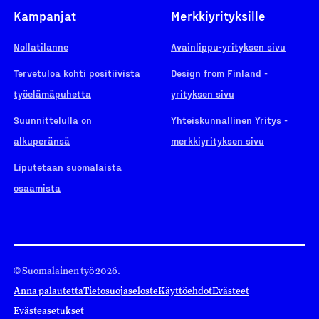
Kampanjat
Merkkiyrityksille
Nollatilanne
Avainlippu-yrityksen sivu
Tervetuloa kohti positiivista
Design from Finland -
työelämäpuhetta
yrityksen sivu
Suunnittelulla on
Yhteiskunnallinen Yritys -
alkuperänsä
merkkiyrityksen sivu
Liputetaan suomalaista
osaamista
© Suomalainen työ 2026.
Anna palautetta
Tietosuojaseloste
Käyttöehdot
Evästeet
Evästeasetukset