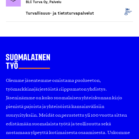
BLC Turva Oy, Palvelu
Turvallisuus- ja tietoturvapalvelut
Olemme jäsentemme omistama puolueeton,
työmarkkinajärjestöistä riippumaton yhdistys.
Jäseninämme on koko suomalaisen yhteiskunnan kirjo
pienistä pajoista ja yhteisöistä kansainvälisiin
suuryrityksiin. Meidät on perustettu yli 100 vuotta sitten
edistämään suomalaista työtä ja teollisuutta sekä
nostamaan ylpeyttä kotimaisesta osaamisesta. Uskomme