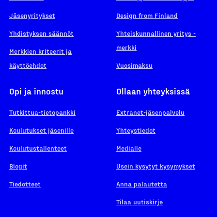
Jäsenyritykset
Design from Finland
Yhdistyksen säännöt
Yhteiskunnallinen yritys -
merkki
Merkkien kriteerit ja
käyttöehdot
Vuosimaksu
Opi ja innostu
Ollaan yhteyksissä
Tutkittua-tietopankki
Extranet-jäsenpalvelu
Koulutukset jäsenille
Yhteystiedot
Koulutustallenteet
Medialle
Blogit
Usein kysytyt kysymykset
Tiedotteet
Anna palautetta
Tilaa uutiskirje