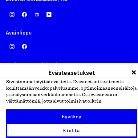
Avainlippu
Design From Finland
Evästeasetukset
Sivustomme käyttää evästeitä. Evästeet auttavat meitä
kehittämään verkkopalveluamme, optimoimaan sen sisältöjä
ja analysoimaan verkkoliikennettä. Osa evästeistä on
Yhteiskunnallinen Yritys -merkki
välttämättömiä, jotta sivut toimisivat oikein.
Hyväksy
Kiellä