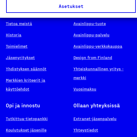
Asetukset
Suomalainen työ
Hae merkkiä
Tietoa meistä
Avainlippu-tuote
Historia
Avainlippu-palvelu
Toimielimet
Avainlippu-verkkokauppa
Jäsenyritykset
Design from Finland
Yhdistyksen säännöt
Yhteiskunnallinen yritys -
merkki
Merkkien kriteerit ja
käyttöehdot
Vuosimaksu
Opi ja innostu
Ollaan yhteyksissä
Tutkittua-tietopankki
Extranet-jäsenpalvelu
Koulutukset jäsenille
Yhteystiedot