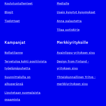
Koulutustallenteet
Medialle
Blogit
Usein kysytyt kysymykset
Tiedotteet
Anna palautetta
Tilaa uutiskirje
Kampanjat
Merkkiyrityksille
Nollatilanne
Avainlippu-yrityksen sivu
Tervetuloa kohti positiivista
Design from Finland -
työelämäpuhetta
yrityksen sivu
Suunnittelulla on
Yhteiskunnallinen Yritys -
alkuperänsä
merkkiyrityksen sivu
Liputetaan suomalaista
osaamista