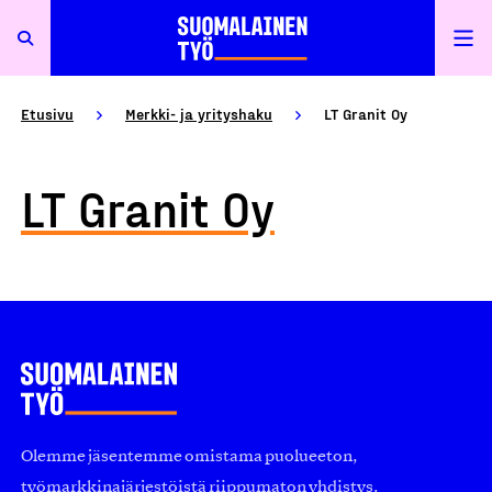
Etusivu
Merkki- ja yrityshaku
LT Granit Oy
LT Granit Oy
Olemme jäsentemme omistama puolueeton,
työmarkkinajärjestöistä riippumaton yhdistys.