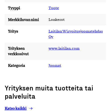
Tyyppi
Tuote
Merkkiluvan nimi
Lonkerot
Yritys
Laitilan Wirvoitusjuomatehdas
Oy
Yrityksen
www.laitilan.com
verkkosivut
Kategoria
Juomat
Yrityksen muita tuotteita tai
palveluita
Katso kaikki