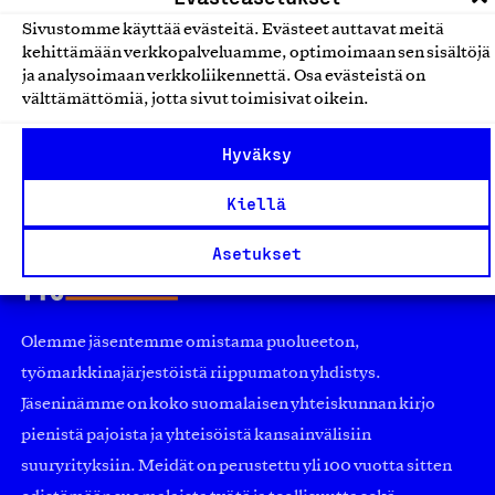
marjasurvokset, -mehut sekä
Sivustomme käyttää evästeitä. Evästeet auttavat meitä
omenasipsit
kehittämään verkkopalveluamme, optimoimaan sen sisältöjä
Sinikasvis Ky, Tuote
ja analysoimaan verkkoliikennettä. Osa evästeistä on
välttämättömiä, jotta sivut toimisivat oikein.
Juomat
Hyväksy
Kiellä
Asetukset
Olemme jäsentemme omistama puolueeton,
työmarkkinajärjestöistä riippumaton yhdistys.
Jäseninämme on koko suomalaisen yhteiskunnan kirjo
pienistä pajoista ja yhteisöistä kansainvälisiin
suuryrityksiin. Meidät on perustettu yli 100 vuotta sitten