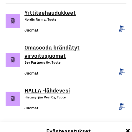
Yrttiteehaudukkeet
Nordic Farma, Tuote
Juomat
Omasooda brändätyt
virvoitusjuomat
Bev Partners Oy, Tuote
Juomat
HALLA -lähdevesi
Hietasyrjän Vesi Oy, Tuote
Juomat
Suomessa valmistetut
Evästeasetukset