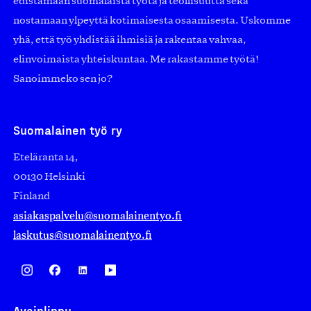
edistämään suomalaista työtä ja teollisuutta sekä
nostamaan ylpeyttä kotimaisesta osaamisesta. Uskomme
yhä, että työ yhdistää ihmisiä ja rakentaa vahvaa,
elinvoimaista yhteiskuntaa. Me rakastamme työtä!
Sanoimmeko sen jo?
Suomalainen työ ry
Eteläranta 14,
00130 Helsinki
Finland
asiakaspalvelu@suomalainentyo.fi
laskutus@suomalainentyo.fi
Avainlippu