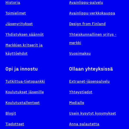
Historia
Avainlippu-palvelu
Toimielimet
Avainlippu-verkkokauppa
Jäsenyritykset
Design from Finland
Yhdistyksen säännöt
Yhteiskunnallinen yritys -
merkki
Merkkien kriteerit ja
käyttöehdot
Vuosimaksu
Opi ja innostu
Ollaan yhteyksissä
Tutkittua-tietopankki
Extranet-jäsenpalvelu
Koulutukset jäsenille
Yhteystiedot
Koulutustallenteet
Medialle
Blogit
Usein kysytyt kysymykset
Tiedotteet
Anna palautetta