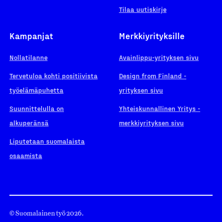
Tilaa uutiskirje
Kampanjat
Merkkiyrityksille
Nollatilanne
Avainlippu-yrityksen sivu
Tervetuloa kohti positiivista
Design from Finland -
työelämäpuhetta
yrityksen sivu
Suunnittelulla on
Yhteiskunnallinen Yritys -
alkuperänsä
merkkiyrityksen sivu
Liputetaan suomalaista
osaamista
© Suomalainen työ 2026.