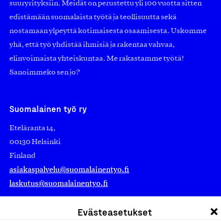
suuryrityksiin. Meidät on perustettu yli 100 vuotta sitten
edistämään suomalaista työtä ja teollisuutta sekä
nostamaan ylpeyttä kotimaisesta osaamisesta. Uskomme
yhä, että työ yhdistää ihmisiä ja rakentaa vahvaa,
elinvoimaista yhteiskuntaa. Me rakastamme työtä!
Sanoimmeko sen jo?
Suomalainen työ ry
Eteläranta 14,
00130 Helsinki
Finland
asiakaspalvelu@suomalainentyo.fi
laskutus@suomalainentyo.fi
Evästeasetukset