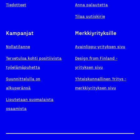
Tiedotteet
Anna palautetta
Tilaa uutiskirje
Kampanjat
Merkkiyrityksille
Nollatilanne
Avainlippu-yrityksen sivu
Tervetuloa kohti positiivista
Design from Finland -
työelämäpuhetta
yrityksen sivu
Suunnittelulla on
Yhteiskunnallinen Yritys -
alkuperänsä
merkkiyrityksen sivu
Liputetaan suomalaista
osaamista