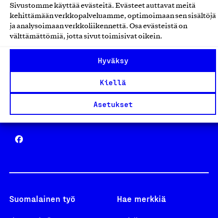
Sivustomme käyttää evästeitä. Evästeet auttavat meitä
Avainlippu
kehittämään verkkopalveluamme, optimoimaan sen sisältöjä
ja analysoimaan verkkoliikennettä. Osa evästeistä on
välttämättömiä, jotta sivut toimisivat oikein.
Hyväksy
Design From Finland
Kiellä
Asetukset
Yhteiskunnallinen Yritys -merkki
Suomalainen työ
Hae merkkiä