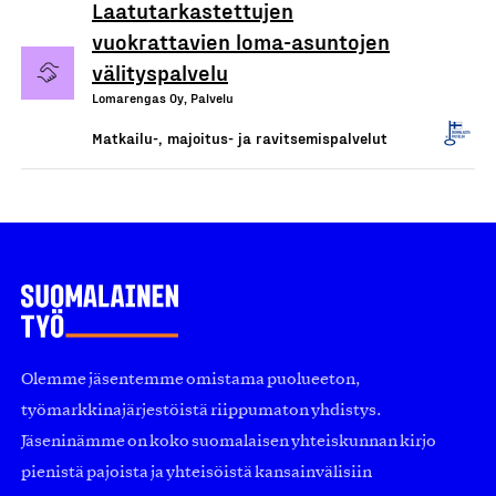
Laatutarkastettujen
vuokrattavien loma-asuntojen
välityspalvelu
Lomarengas Oy, Palvelu
Matkailu-, majoitus- ja ravitsemispalvelut
Olemme jäsentemme omistama puolueeton,
työmarkkinajärjestöistä riippumaton yhdistys.
Jäseninämme on koko suomalaisen yhteiskunnan kirjo
pienistä pajoista ja yhteisöistä kansainvälisiin