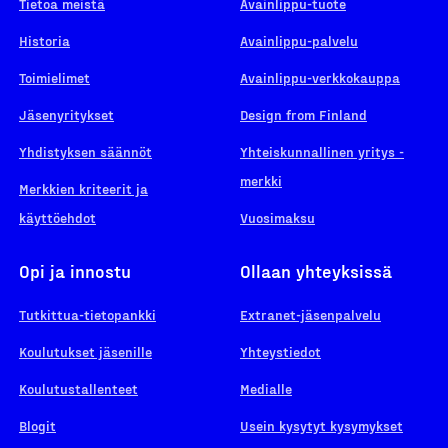
Tietoa meistä
Avainlippu-tuote
Historia
Avainlippu-palvelu
Toimielimet
Avainlippu-verkkokauppa
Jäsenyritykset
Design from Finland
Yhdistyksen säännöt
Yhteiskunnallinen yritys -
merkki
Merkkien kriteerit ja
käyttöehdot
Vuosimaksu
Opi ja innostu
Ollaan yhteyksissä
Tutkittua-tietopankki
Extranet-jäsenpalvelu
Koulutukset jäsenille
Yhteystiedot
Koulutustallenteet
Medialle
Blogit
Usein kysytyt kysymykset