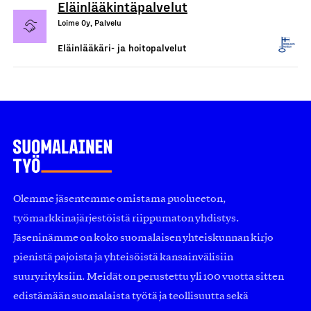
Eläinlääkintäpalvelut
Loime Oy, Palvelu
Eläinlääkäri- ja hoitopalvelut
Olemme jäsentemme omistama puolueeton,
työmarkkinajärjestöistä riippumaton yhdistys.
Jäseninämme on koko suomalaisen yhteiskunnan kirjo
pienistä pajoista ja yhteisöistä kansainvälisiin
suuryrityksiin. Meidät on perustettu yli 100 vuotta sitten
edistämään suomalaista työtä ja teollisuutta sekä