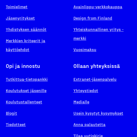
Toimielimet
Avainlippu-verkkokauppa
Jäsenyritykset
Design from Finland
Yhdistyksen säännöt
Yhteiskunnallinen yritys -
merkki
Merkkien kriteerit ja
käyttöehdot
Vuosimaksu
Opi ja innostu
Ollaan yhteyksissä
Tutkittua-tietopankki
Extranet-jäsenpalvelu
Koulutukset jäsenille
Yhteystiedot
Koulutustallenteet
Medialle
Blogit
Usein kysytyt kysymykset
Tiedotteet
Anna palautetta
Tilaa uutiskirje