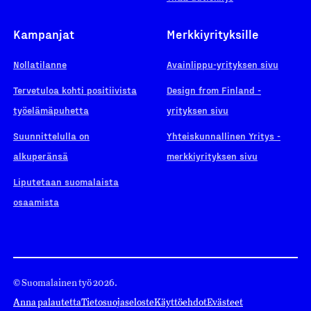
Kampanjat
Merkkiyrityksille
Nollatilanne
Avainlippu-yrityksen sivu
Tervetuloa kohti positiivista
Design from Finland -
työelämäpuhetta
yrityksen sivu
Suunnittelulla on
Yhteiskunnallinen Yritys -
alkuperänsä
merkkiyrityksen sivu
Liputetaan suomalaista
osaamista
© Suomalainen työ 2026.
Anna palautetta
Tietosuojaseloste
Käyttöehdot
Evästeet