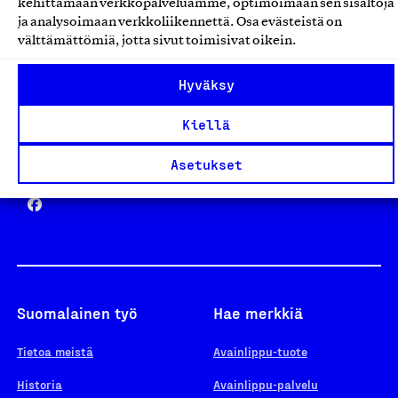
kehittämään verkkopalveluamme, optimoimaan sen sisältöjä
ja analysoimaan verkkoliikennettä. Osa evästeistä on
välttämättömiä, jotta sivut toimisivat oikein.
Design From Finland
Hyväksy
Kiellä
Yhteiskunnallinen Yritys -merkki
Asetukset
Suomalainen työ
Hae merkkiä
Tietoa meistä
Avainlippu-tuote
Historia
Avainlippu-palvelu