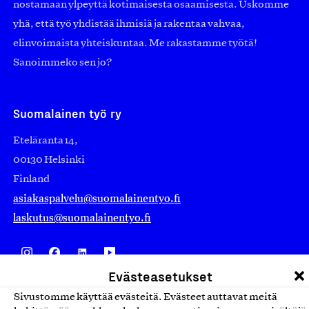
nostamaan ylpeyttä kotimaisesta osaamisesta. Uskomme
yhä, että työ yhdistää ihmisiä ja rakentaa vahvaa,
elinvoimaista yhteiskuntaa. Me rakastamme työtä!
Sanoimmeko sen jo?
Suomalainen työ ry
Eteläranta 14,
00130 Helsinki
Finland
asiakaspalvelu@suomalainentyo.fi
laskutus@suomalainentyo.fi
Evästeasetukset
Avainlippu
Sivustomme käyttää evästeitä. Evästeet auttavat meitä