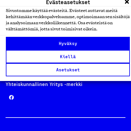
Evästeasetukset
Sivustomme käyttää evästeitä. Evästeet auttavat meitä
kehittämään verkkopalveluamme, optimoimaan sen sisältöjä
Avainlippu
ja analysoimaan verkkoliikennettä. Osa evästeistä on
välttämättömiä, jotta sivut toimisivat oikein.
Hyväksy
Design From Finland
Kiellä
Asetukset
Yhteiskunnallinen Yritys -merkki