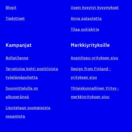
Blogit
Usein kysytyt kysymykset
Tiedotteet
Anna palautetta
Tilaa uutiskirje
Kampanjat
Merkkiyrityksille
Nollatilanne
Avainlippu-yrityksen sivu
Tervetuloa kohti positiivista
Design from Finland -
työelämäpuhetta
yrityksen sivu
Suunnittelulla on
Yhteiskunnallinen Yritys -
alkuperänsä
merkkiyrityksen sivu
Liputetaan suomalaista
osaamista