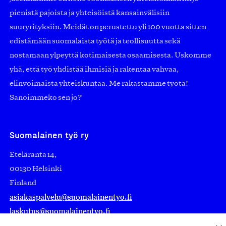
pienistä pajoista ja yhteisöistä kansainvälisiin
suuryrityksiin. Meidät on perustettu yli 100 vuotta sitten
edistämään suomalaista työtä ja teollisuutta sekä
nostamaan ylpeyttä kotimaisesta osaamisesta. Uskomme
yhä, että työ yhdistää ihmisiä ja rakentaa vahvaa,
elinvoimaista yhteiskuntaa. Me rakastamme työtä!
Sanoimmeko sen jo?
Suomalainen työ ry
Eteläranta 14,
00130 Helsinki
Finland
asiakaspalvelu@suomalainentyo.fi
laskutus@suomalainentyo.fi