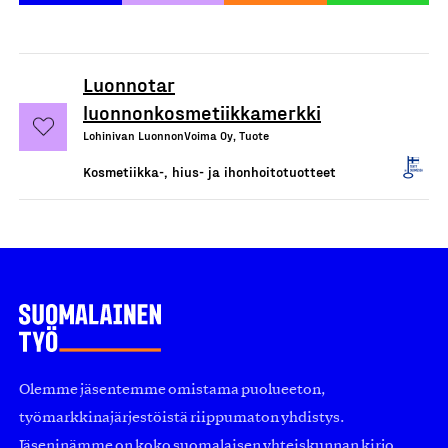
Luonnotar
luonnonkosmetiikkamerkki
Lohinivan LuonnonVoima Oy, Tuote
Kosmetiikka-, hius- ja ihonhoitotuotteet
Olemme jäsentemme omistama puolueeton,
työmarkkinajärjestöistä riippumaton yhdistys.
Jäseninämme on koko suomalaisen yhteiskunnan kirjo