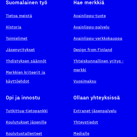
Suomalainen työ
Hae merkkiä
Tietoa meistä
Avainlippu-tuote
Historia
Avainlippu-palvelu
Toimielimet
Avainlippu-verkkokauppa
Jäsenyritykset
Design from Finland
Yhdistyksen säännöt
Yhteiskunnallinen yritys -
merkki
Merkkien kriteerit ja
käyttöehdot
Vuosimaksu
Opi ja innostu
Ollaan yhteyksissä
Tutkittua-tietopankki
Extranet-jäsenpalvelu
Koulutukset jäsenille
Yhteystiedot
Koulutustallenteet
Medialle