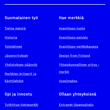
Suomalainen työ
Hae merkkiä
Tietoa meistä
Avainlippu-tuote
Historia
Avainlippu-palvelu
Toimielimet
Avainlippu-verkkokauppa
Jäsenyritykset
Design from Finland
Yhdistyksen säännöt
Yhteiskunnallinen yritys -
merkki
Merkkien kriteerit ja
käyttöehdot
Vuosimaksu
Opi ja innostu
Ollaan yhteyksissä
Tutkittua-tietopankki
Extranet-jäsenpalvelu