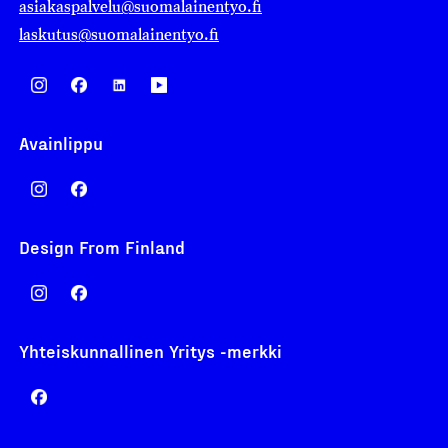
asiakaspalvelu@suomalainentyo.fi
laskutus@suomalainentyo.fi
Avainlippu
Design From Finland
Yhteiskunnallinen Yritys -merkki