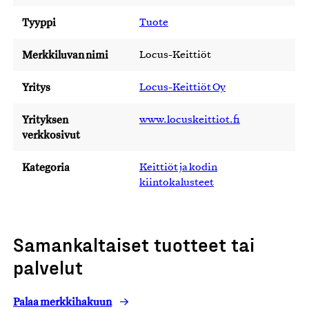
Tyyppi
Tuote
Merkkiluvan nimi
Locus-Keittiöt
Yritys
Locus-Keittiöt Oy
Yrityksen
www.locuskeittiot.fi
verkkosivut
Kategoria
Keittiöt ja kodin
kiintokalusteet
Samankaltaiset tuotteet tai
palvelut
Palaa merkkihakuun