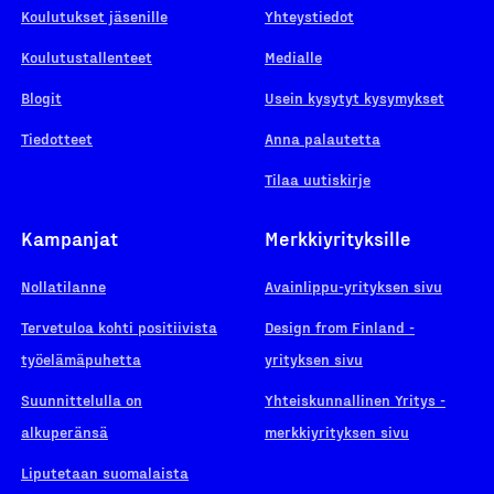
Koulutukset jäsenille
Yhteystiedot
Koulutustallenteet
Medialle
Blogit
Usein kysytyt kysymykset
Tiedotteet
Anna palautetta
Tilaa uutiskirje
Kampanjat
Merkkiyrityksille
Nollatilanne
Avainlippu-yrityksen sivu
Tervetuloa kohti positiivista
Design from Finland -
työelämäpuhetta
yrityksen sivu
Suunnittelulla on
Yhteiskunnallinen Yritys -
alkuperänsä
merkkiyrityksen sivu
Liputetaan suomalaista