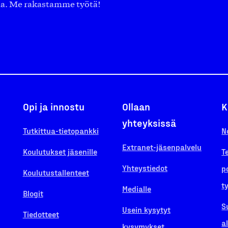
aa. Me rakastamme työtä!
Opi ja innostu
Ollaan
K
yhteyksissä
Tutkittua-tietopankki
N
Extranet-jäsenpalvelu
Koulutukset jäsenille
T
Yhteystiedot
p
Koulutustallenteet
t
Medialle
Blogit
S
Usein kysytyt
Tiedotteet
a
kysymykset