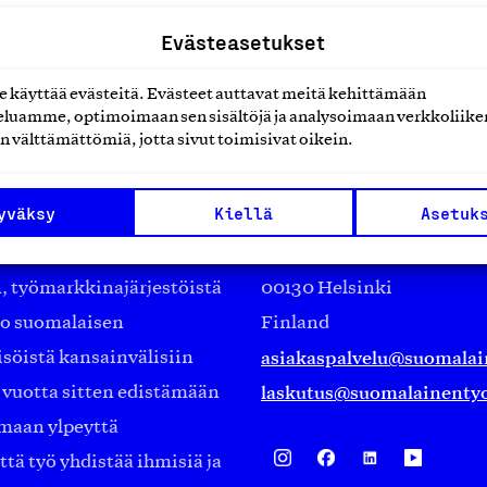
Evästeasetukset
käyttää evästeitä. Evästeet auttavat meitä kehittämään
luamme, optimoimaan sen sisältöjä ja analysoimaan verkkoliike
n välttämättömiä, jotta sivut toimisivat oikein.
Suomalainen työ ry
yväksy
Kiellä
Asetuk
Eteläranta 14,
työmarkkinajärjestöistä
00130 Helsinki
ko suomalaisen
Finland
asiakaspalvelu@suomalai
isöistä kansainvälisiin
laskutus@suomalainentyo
0 vuotta sitten edistämään
amaan ylpeyttä
ä työ yhdistää ihmisiä ja