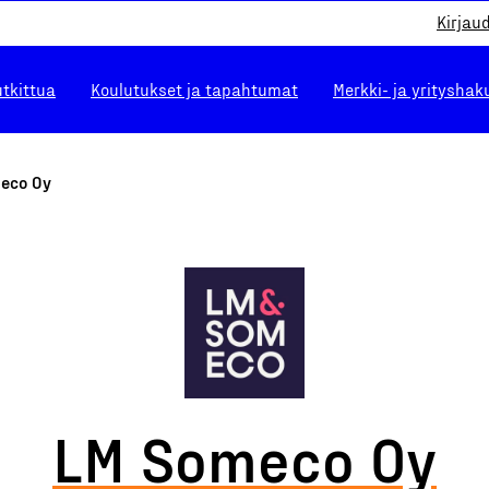
Kirjau
utkittua
Koulutukset ja tapahtumat
Merkki- ja yrityshak
eco Oy
LM Someco Oy