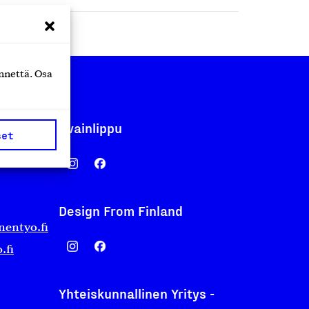
nnettä. Osa
Avainlippu
set
Design From Finland
nentyo.fi
.fi
Yhteiskunnallinen Yritys -