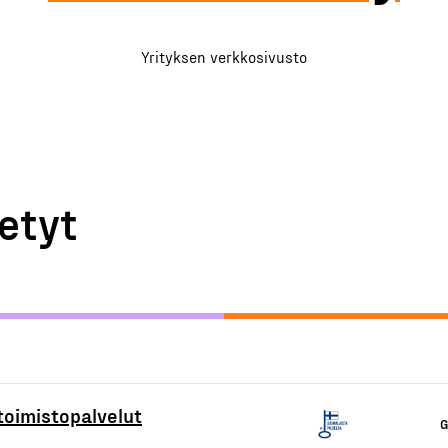
Yrityksen verkkosivusto
etyt
toimistopalvelut
G