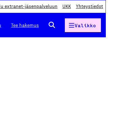
du extranet-jäsenpalveluun
UKK
Yhteystiedot
u
Tee hakemus
Valikko