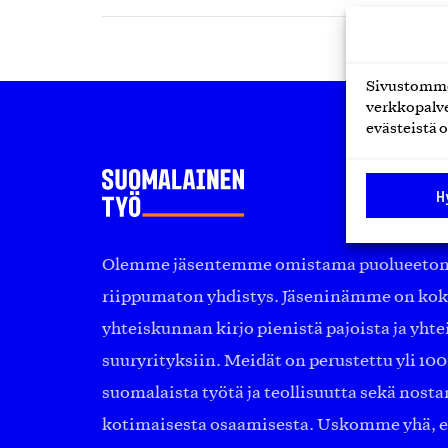
Sivustomme 
verkkopalve
evästeistä o
H
Olemme jäsentemme omistama puolueeton, 
riippumaton yhdistys. Jäseninämme on ko
yhteiskunnan kirjo pienistä pajoista ja yhte
suuryrityksiin. Meidät on perustettu yli 10
suomalaista työtä ja teollisuutta sekä nost
kotimaisesta osaamisesta. Uskomme yhä, ett