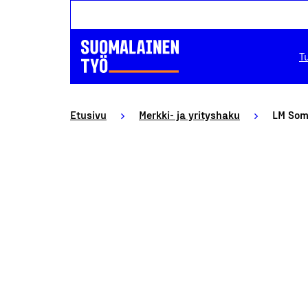
T
Etusivu
Merkki- ja yrityshaku
LM Som