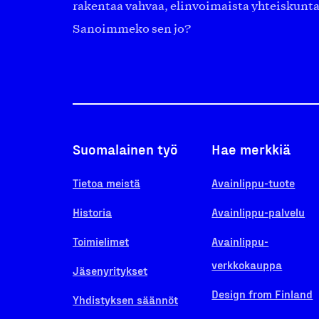
rakentaa vahvaa, elinvoimaista yhteiskunt
Sanoimmeko sen jo?
Suomalainen työ
Hae merkkiä
Tietoa meistä
Avainlippu-tuote
Historia
Avainlippu-palvelu
Toimielimet
Avainlippu-
verkkokauppa
Jäsenyritykset
Design from Finland
Yhdistyksen säännöt