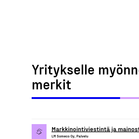
Yritykselle myönn
merkit
Markkinointiviestintä ja mainos
LM Someco Oy, Palvelu