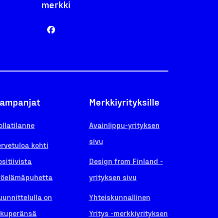
merkki
ampanjat
Merkkiyrityksille
ollatilanne
Avainlippu-yrityksen
sivu
ervetuloa kohti
ositiivista
Design from Finland -
yöelämäpuhetta
yrityksen sivu
uunnittelulla on
Yhteiskunnallinen
lkuperänsä
Yritys -merkkiyrityksen