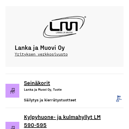
Lanka ja Muovi Oy
Yrityksen verkkosivusto
Seinäkorit
Lanka ja Muovi Oy, Tuote
Säilytys ja kierrätystuotteet
Kylpyhuone- ja kulmahyllyt LM
590-595