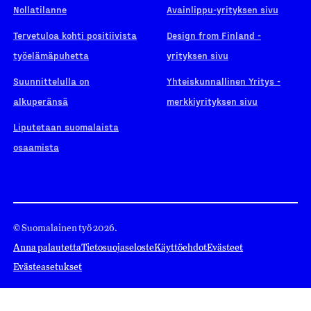
Nollatilanne
Avainlippu-yrityksen sivu
Tervetuloa kohti positiivista
Design from Finland -
työelämäpuhetta
yrityksen sivu
Suunnittelulla on
Yhteiskunnallinen Yritys -
alkuperänsä
merkkiyrityksen sivu
Liputetaan suomalaista
osaamista
© Suomalainen työ 2026.
Anna palautetta
Tietosuojaseloste
Käyttöehdot
Evästeet
Evästeasetukset