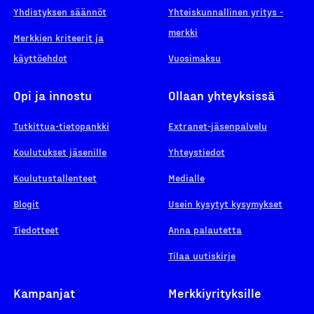
Yhdistyksen säännöt
Yhteiskunnallinen yritys -
merkki
Merkkien kriteerit ja
käyttöehdot
Vuosimaksu
Opi ja innostu
Ollaan yhteyksissä
Tutkittua-tietopankki
Extranet-jäsenpalvelu
Koulutukset jäsenille
Yhteystiedot
Koulutustallenteet
Medialle
Blogit
Usein kysytyt kysymykset
Tiedotteet
Anna palautetta
Tilaa uutiskirje
Kampanjat
Merkkiyrityksille