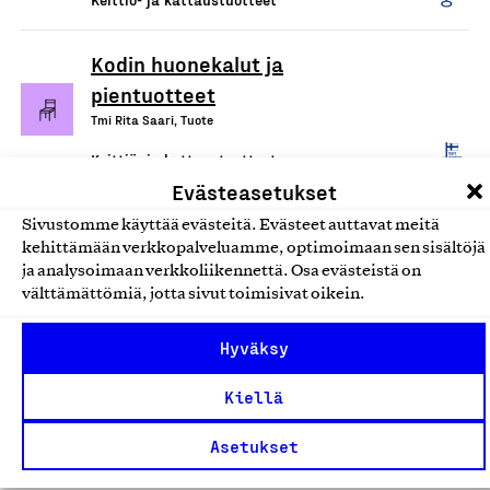
Kodin huonekalut ja
pientuotteet
Tmi Rita Saari, Tuote
Keittiö- ja kattaustuotteet
Evästeasetukset
Fiberdom-kertakäyttöaterimet
Sivustomme käyttää evästeitä. Evästeet auttavat meitä
ja lautaset
kehittämään verkkopalveluamme, optimoimaan sen sisältöjä
ja analysoimaan verkkoliikennettä. Osa evästeistä on
Fiberdom Oy, Tuote
välttämättömiä, jotta sivut toimisivat oikein.
Keittiö- ja kattaustuotteet
Hyväksy
Puiset koriste- ja
Kiellä
käyttöesineet
First Out Oy, Tuote
Asetukset
Keittiö- ja kattaustuotteet