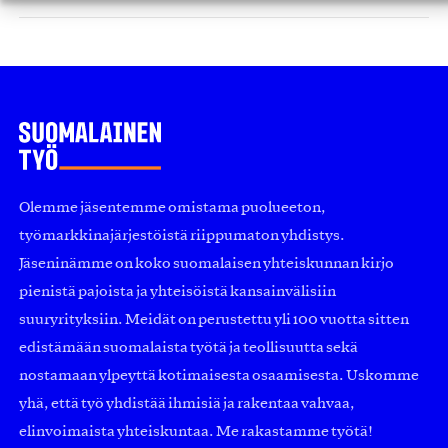
Olemme jäsentemme omistama puolueeton,
työmarkkinajärjestöistä riippumaton yhdistys.
Jäseninämme on koko suomalaisen yhteiskunnan kirjo
pienistä pajoista ja yhteisöistä kansainvälisiin
suuryrityksiin. Meidät on perustettu yli 100 vuotta sitten
edistämään suomalaista työtä ja teollisuutta sekä
nostamaan ylpeyttä kotimaisesta osaamisesta. Uskomme
yhä, että työ yhdistää ihmisiä ja rakentaa vahvaa,
elinvoimaista yhteiskuntaa. Me rakastamme työtä!