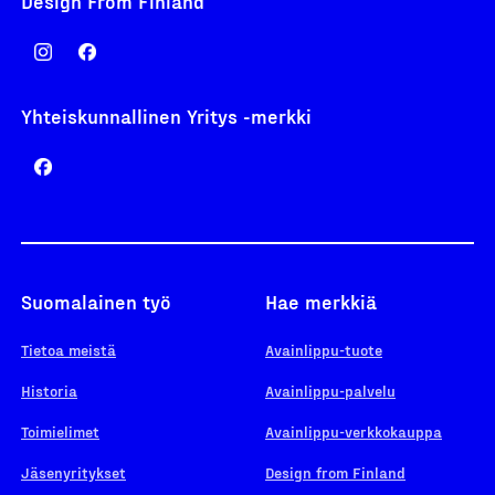
Design From Finland
Yhteiskunnallinen Yritys -merkki
Suomalainen työ
Hae merkkiä
Tietoa meistä
Avainlippu-tuote
Historia
Avainlippu-palvelu
Toimielimet
Avainlippu-verkkokauppa
Jäsenyritykset
Design from Finland