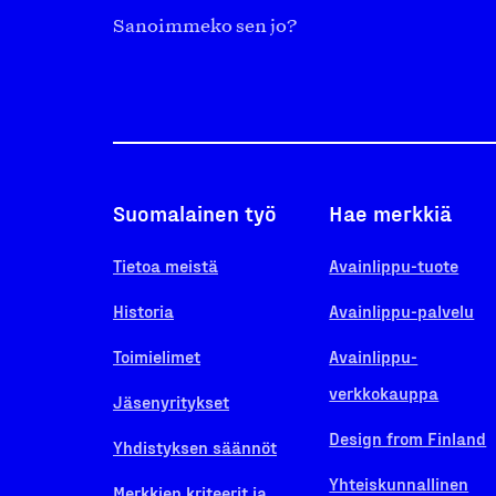
Sanoimmeko sen jo?
Suomalainen työ
Hae merkkiä
Tietoa meistä
Avainlippu-tuote
Historia
Avainlippu-palvelu
Toimielimet
Avainlippu-
verkkokauppa
Jäsenyritykset
Design from Finland
Yhdistyksen säännöt
Yhteiskunnallinen
Merkkien kriteerit ja