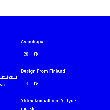
Avainlippu
Design From Finland
nentyo.fi
.fi
Yhteiskunnallinen Yritys -
merkki