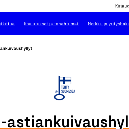
Kirjau
utkittua
Koulutukset ja tapahtumat
Merkki- ja yrityshak
iankuivaushyllyt
-astiankuivaushyl