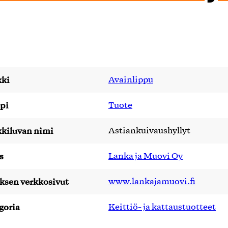
ki
Avainlippu
pi
Tuote
kiluvan nimi
Astiankuivaushyllyt
s
Lanka ja Muovi Oy
yksen verkkosivut
www.lankajamuovi.fi
goria
Keittiö- ja kattaustuotteet