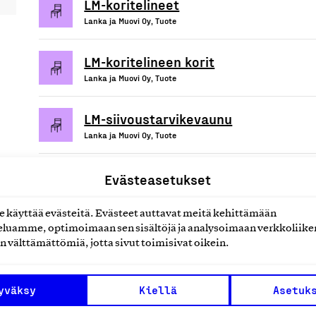
LM-koritelineet
Lanka ja Muovi Oy, Tuote
LM-koritelineen korit
Lanka ja Muovi Oy, Tuote
LM-siivoustarvikevaunu
Lanka ja Muovi Oy, Tuote
Evästeasetukset
käyttää evästeitä. Evästeet auttavat meitä kehittämään
uotteet tai
luamme, optimoimaan sen sisältöjä ja analysoimaan verkkoliike
n välttämättömiä, jotta sivut toimisivat oikein.
yväksy
Kiellä
Asetuk