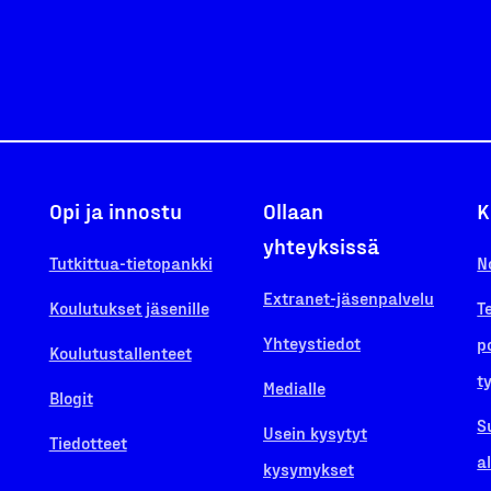
Opi ja innostu
Ollaan
K
yhteyksissä
Tutkittua-tietopankki
N
Extranet-jäsenpalvelu
Koulutukset jäsenille
T
Yhteystiedot
p
Koulutustallenteet
t
Medialle
Blogit
S
Usein kysytyt
Tiedotteet
a
kysymykset