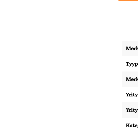
Merk
Tyyp
Merk
Yrity
Yrit
Kate