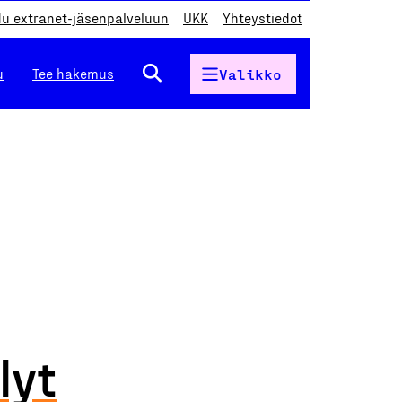
du extranet-jäsenpalveluun
UKK
Yhteystiedot
u
Tee hakemus
Valikko
lyt