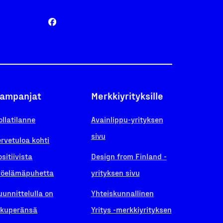
ampanjat
Merkkiyrityksille
ollatilanne
Avainlippu-yrityksen
sivu
ervetuloa kohti
ositiivista
Design from Finland -
yöelämäpuhetta
yrityksen sivu
uunnittelulla on
Yhteiskunnallinen
lkuperänsä
Yritys -merkkiyrityksen