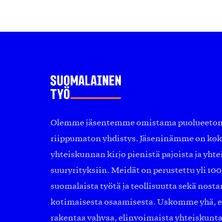
Olemme jäsentemme omistama puolueeton, 
riippumaton yhdistys. Jäseninämme on ko
yhteiskunnan kirjo pienistä pajoista ja yhte
suuryrityksiin. Meidät on perustettu yli 10
suomalaista työtä ja teollisuutta sekä nost
kotimaisesta osaamisesta. Uskomme yhä, ett
rakentaa vahvaa, elinvoimaista yhteiskunt