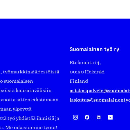
Suomalainen työ ry
Eteläranta 14,
työmarkkinajärjestöistä
00130 Helsinki
ko suomalaisen
Finland
asiakaspalvelu@suomalai
isöistä kansainvälisiin
laskutus@suomalainentyo
0 vuotta sitten edistämään
amaan ylpeyttä
ä työ yhdistää ihmisiä ja
aa. Me rakastamme työtä!