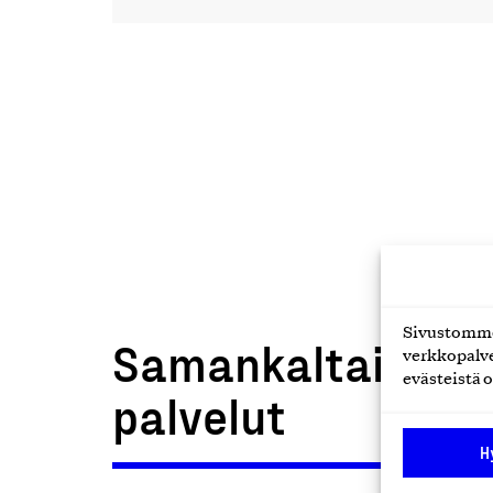
Sivustomme 
Samankaltaiset t
verkkopalve
evästeistä o
palvelut
H