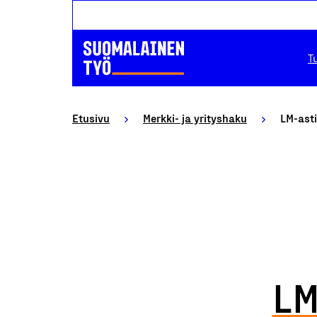
T
Etusivu
Merkki- ja yrityshaku
LM-ast
LM