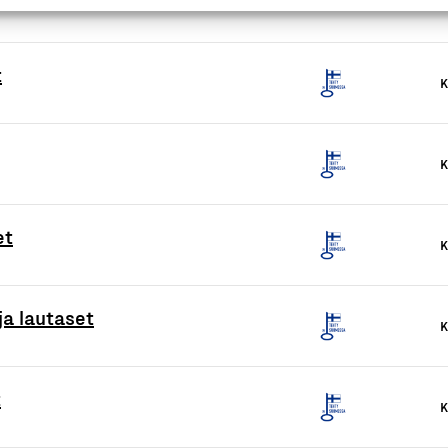
t
K
K
et
K
a lautaset
K
t
K