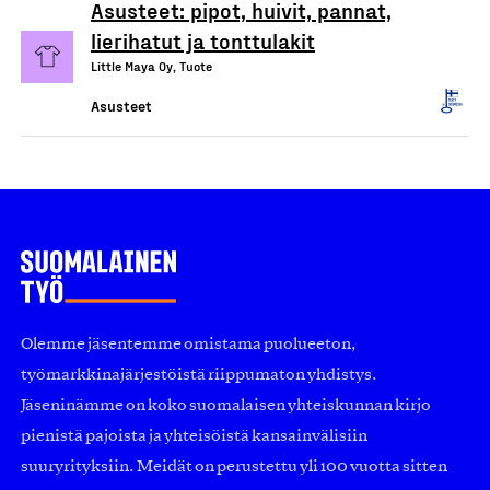
Asusteet: pipot, huivit, pannat,
lierihatut ja tonttulakit
Little Maya Oy, Tuote
Asusteet
Olemme jäsentemme omistama puolueeton,
työmarkkinajärjestöistä riippumaton yhdistys.
Jäseninämme on koko suomalaisen yhteiskunnan kirjo
pienistä pajoista ja yhteisöistä kansainvälisiin
suuryrityksiin. Meidät on perustettu yli 100 vuotta sitten