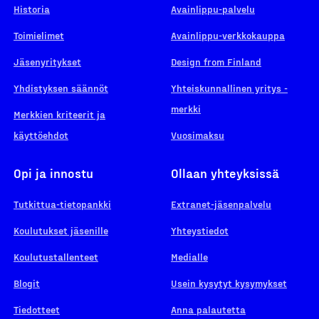
Historia
Avainlippu-palvelu
Toimielimet
Avainlippu-verkkokauppa
Jäsenyritykset
Design from Finland
Yhdistyksen säännöt
Yhteiskunnallinen yritys -
merkki
Merkkien kriteerit ja
käyttöehdot
Vuosimaksu
Opi ja innostu
Ollaan yhteyksissä
Tutkittua-tietopankki
Extranet-jäsenpalvelu
Koulutukset jäsenille
Yhteystiedot
Koulutustallenteet
Medialle
Blogit
Usein kysytyt kysymykset
Tiedotteet
Anna palautetta