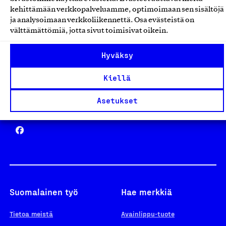
Avainlippu
kehittämään verkkopalveluamme, optimoimaan sen sisältöjä
ja analysoimaan verkkoliikennettä. Osa evästeistä on
välttämättömiä, jotta sivut toimisivat oikein.
Design From Finland
Hyväksy
Kiellä
Asetukset
Yhteiskunnallinen Yritys -merkki
Suomalainen työ
Hae merkkiä
Tietoa meistä
Avainlippu-tuote