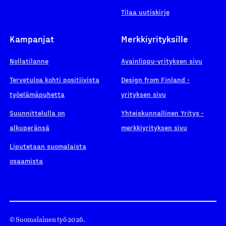
Tilaa uutiskirje
Kampanjat
Merkkiyrityksille
Nollatilanne
Avainlippu-yrityksen sivu
Tervetuloa kohti positiivista
Design from Finland -
työelämäpuhetta
yrityksen sivu
Suunnittelulla on
Yhteiskunnallinen Yritys -
alkuperänsä
merkkiyrityksen sivu
Liputetaan suomalaista
osaamista
© Suomalainen työ 2026.