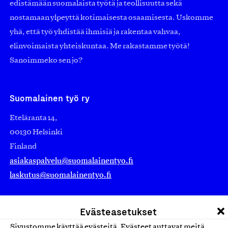
edistämään suomalaista työtä ja teollisuutta sekä
nostamaan ylpeyttä kotimaisesta osaamisesta. Uskomme
yhä, että työ yhdistää ihmisiä ja rakentaa vahvaa,
elinvoimaista yhteiskuntaa. Me rakastamme työtä!
Sanoimmeko sen jo?
Suomalainen työ ry
Eteläranta 14,
00130 Helsinki
Finland
asiakaspalvelu@suomalainentyo.fi
laskutus@suomalainentyo.fi
Evästeasetukset
Sivustomme käyttää evästeitä. Evästeet auttavat meitä