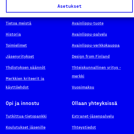
Asetukset
Suomalainen työ
Hae merkkiä
Tietoa meistä
Avainlippu-tuote
Historia
Avainlippu-palvelu
Toimielimet
Avainlippu-verkkokauppa
Jäsenyritykset
Design from Finland
Yhdistyksen säännöt
Yhteiskunnallinen yritys -
merkki
Merkkien kriteerit ja
käyttöehdot
Vuosimaksu
Opi ja innostu
Ollaan yhteyksissä
Tutkittua-tietopankki
Extranet-jäsenpalvelu
Koulutukset jäsenille
Yhteystiedot