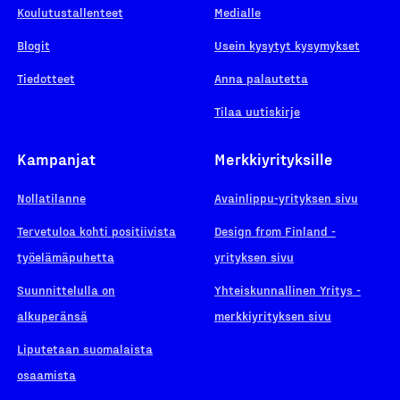
Koulutustallenteet
Medialle
Blogit
Usein kysytyt kysymykset
Tiedotteet
Anna palautetta
Tilaa uutiskirje
Kampanjat
Merkkiyrityksille
Nollatilanne
Avainlippu-yrityksen sivu
Tervetuloa kohti positiivista
Design from Finland -
työelämäpuhetta
yrityksen sivu
Suunnittelulla on
Yhteiskunnallinen Yritys -
alkuperänsä
merkkiyrityksen sivu
Liputetaan suomalaista
osaamista