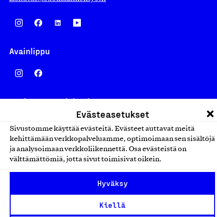
Avainlippu
Design From Finland
Evästeasetukset
Sivustomme käyttää evästeitä. Evästeet auttavat meitä
kehittämään verkkopalveluamme, optimoimaan sen sisältöjä
ja analysoimaan verkkoliikennettä. Osa evästeistä on
Yhteiskunnallinen Yritys -merkki
välttämättömiä, jotta sivut toimisivat oikein.
Hyväksy
Kiellä