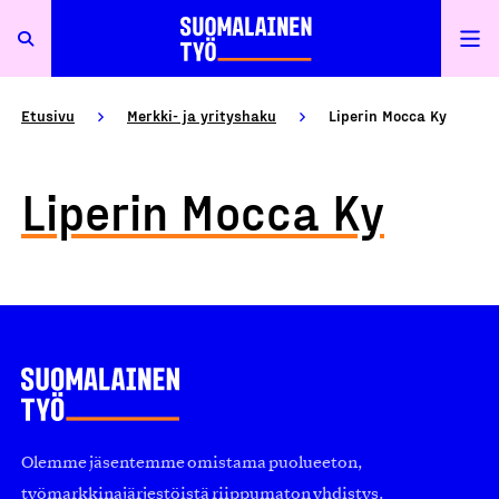
Etusivu
Merkki- ja yrityshaku
Liperin Mocca Ky
Liperin Mocca Ky
Olemme jäsentemme omistama puolueeton,
työmarkkinajärjestöistä riippumaton yhdistys.