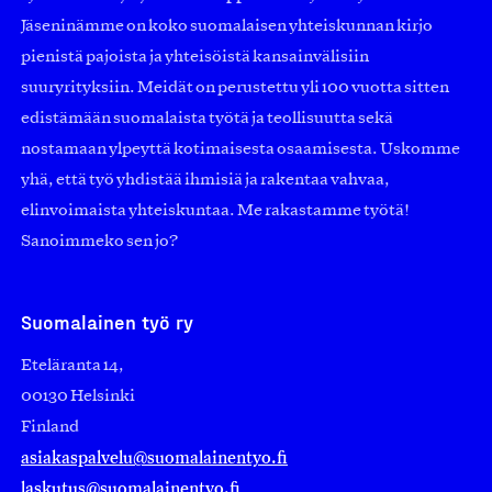
Jäseninämme on koko suomalaisen yhteiskunnan kirjo
pienistä pajoista ja yhteisöistä kansainvälisiin
suuryrityksiin. Meidät on perustettu yli 100 vuotta sitten
edistämään suomalaista työtä ja teollisuutta sekä
nostamaan ylpeyttä kotimaisesta osaamisesta. Uskomme
yhä, että työ yhdistää ihmisiä ja rakentaa vahvaa,
elinvoimaista yhteiskuntaa. Me rakastamme työtä!
Sanoimmeko sen jo?
Suomalainen työ ry
Eteläranta 14,
00130 Helsinki
Finland
asiakaspalvelu@suomalainentyo.fi
laskutus@suomalainentyo.fi