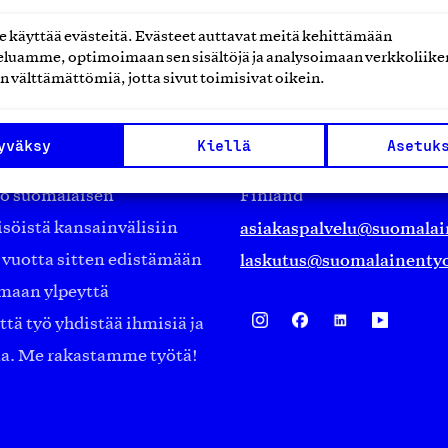
käyttää evästeitä. Evästeet auttavat meitä kehittämään
luamme, optimoimaan sen sisältöjä ja analysoimaan verkkoliike
n välttämättömiä, jotta sivut toimisivat oikein.
Suomalainen työ ry
Eteläranta 14,
yväksy
Kiellä
Asetuk
työmarkkinajärjestöistä
00130 Helsinki
ko suomalaisen
Finland
asiakaspalvelu@suomalai
isöistä kansainvälisiin
laskutus@suomalainentyo
0 vuotta sitten edistämään
amaan ylpeyttä
ä työ yhdistää ihmisiä ja
aa. Me rakastamme työtä!