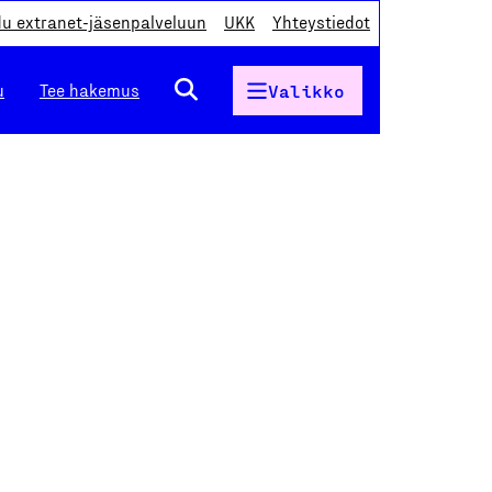
du extranet-jäsenpalveluun
UKK
Yhteystiedot
u
Tee hakemus
Valikko