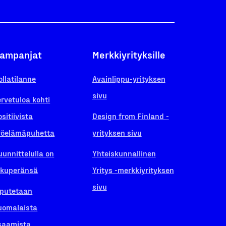
ampanjat
Merkkiyrityksille
ollatilanne
Avainlippu-yrityksen
sivu
ervetuloa kohti
ositiivista
Design from Finland -
yöelämäpuhetta
yrityksen sivu
uunnittelulla on
Yhteiskunnallinen
lkuperänsä
Yritys -merkkiyrityksen
sivu
iputetaan
uomalaista
saamista