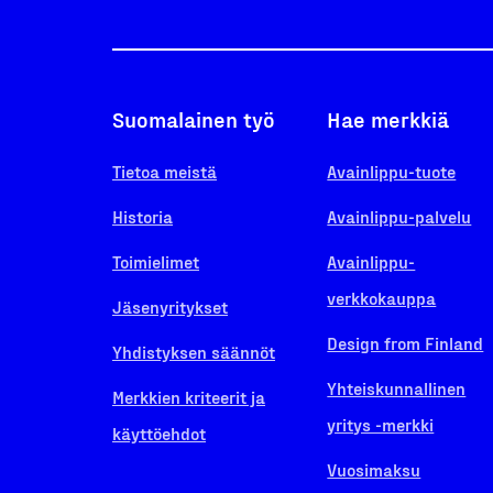
Suomalainen työ
Hae merkkiä
Tietoa meistä
Avainlippu-tuote
Historia
Avainlippu-palvelu
Toimielimet
Avainlippu-
verkkokauppa
Jäsenyritykset
Design from Finland
Yhdistyksen säännöt
Yhteiskunnallinen
Merkkien kriteerit ja
yritys -merkki
käyttöehdot
Vuosimaksu