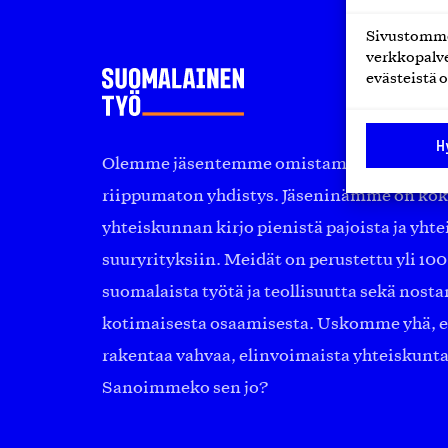
Sivustomme 
verkkopalve
evästeistä o
H
Olemme jäsentemme omistama puolueeton, 
riippumaton yhdistys. Jäseninämme on ko
yhteiskunnan kirjo pienistä pajoista ja yhte
suuryrityksiin. Meidät on perustettu yli 10
suomalaista työtä ja teollisuutta sekä nost
kotimaisesta osaamisesta. Uskomme yhä, ett
rakentaa vahvaa, elinvoimaista yhteiskunt
Sanoimmeko sen jo?