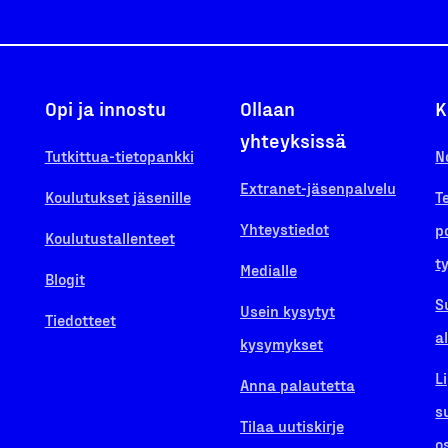
Opi ja innostu
Ollaan
K
yhteyksissä
Tutkittua-tietopankki
N
Extranet-jäsenpalvelu
Koulutukset jäsenille
T
Yhteystiedot
p
Koulutustallenteet
t
Medialle
Blogit
S
Usein kysytyt
Tiedotteet
a
kysymykset
L
Anna palautetta
s
Tilaa uutiskirje
o