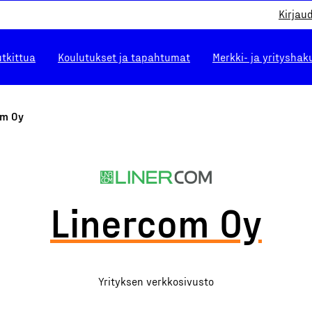
Kirjau
utkittua
Koulutukset ja tapahtumat
Merkki- ja yrityshak
om Oy
Linercom Oy
Yrityksen verkkosivusto