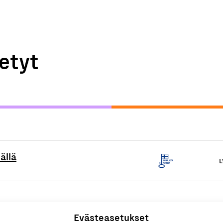
etyt
ällä
L
Evästeasetukset