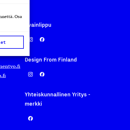
nnettä. Osa
Avainlippu
set
Design From Finland
nentyo.fi
.fi
Yhteiskunnallinen Yritys -
merkki