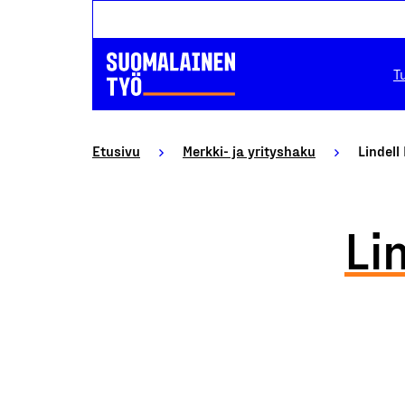
T
Etusivu
Merkki- ja yrityshaku
Lindell
Li