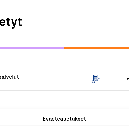
etyt
palvelut
M
Evästeasetukset