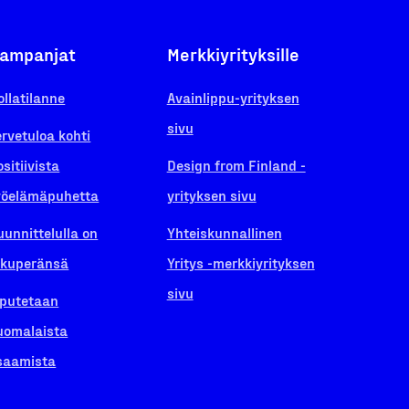
ampanjat
Merkkiyrityksille
ollatilanne
Avainlippu-yrityksen
sivu
ervetuloa kohti
ositiivista
Design from Finland -
yöelämäpuhetta
yrityksen sivu
uunnittelulla on
Yhteiskunnallinen
lkuperänsä
Yritys -merkkiyrityksen
sivu
iputetaan
uomalaista
saamista