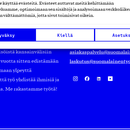
käyttää evästeitä. Evästeet auttavat meitä kehittämään
Suomalainen työ ry
luamme, optimoimaan sen sisältöjä ja analysoimaan verkkoliike
n välttämättömiä, jotta sivut toimisivat oikein.
Eteläranta 14,
työmarkkinajärjestöistä
00130 Helsinki
yväksy
Kiellä
Asetuk
ko suomalaisen
Finland
asiakaspalvelu@suomalai
isöistä kansainvälisiin
laskutus@suomalainentyo
0 vuotta sitten edistämään
amaan ylpeyttä
ä työ yhdistää ihmisiä ja
aa. Me rakastamme työtä!