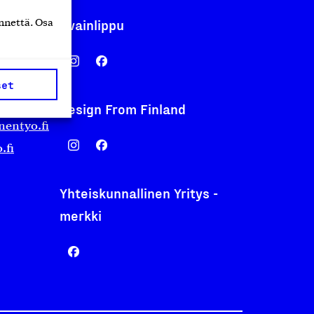
Avainlippu
nnettä. Osa
set
Design From Finland
nentyo.fi
.fi
Yhteiskunnallinen Yritys -
merkki