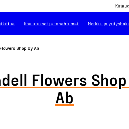
Kirjau
utkittua
Koulutukset ja tapahtumat
Merkki- ja yrityshak
 Flowers Shop Oy Ab
ndell Flowers Shop
Ab