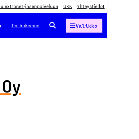
du extranet-jäsenpalveluun
UKK
Yhteystiedot
u
Tee hakemus
Valikko
 Oy