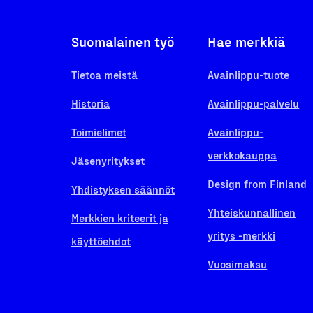
Suomalainen työ
Hae merkkiä
Tietoa meistä
Avainlippu-tuote
Historia
Avainlippu-palvelu
Toimielimet
Avainlippu-
verkkokauppa
Jäsenyritykset
Design from Finland
Yhdistyksen säännöt
Yhteiskunnallinen
Merkkien kriteerit ja
yritys -merkki
käyttöehdot
Vuosimaksu