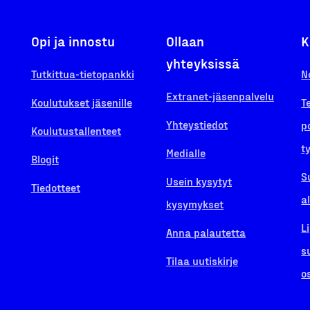
Opi ja innostu
Ollaan
K
yhteyksissä
Tutkittua-tietopankki
N
Extranet-jäsenpalvelu
Koulutukset jäsenille
T
Yhteystiedot
p
Koulutustallenteet
t
Medialle
Blogit
S
Usein kysytyt
Tiedotteet
a
kysymykset
L
Anna palautetta
s
Tilaa uutiskirje
o