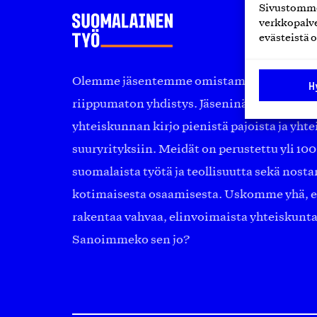
Sivustomme 
verkkopalve
evästeistä o
Olemme jäsentemme omistama puolueeton, 
H
riippumaton yhdistys. Jäseninämme on ko
yhteiskunnan kirjo pienistä pajoista ja yhte
suuryrityksiin. Meidät on perustettu yli 10
suomalaista työtä ja teollisuutta sekä nost
kotimaisesta osaamisesta. Uskomme yhä, ett
rakentaa vahvaa, elinvoimaista yhteiskunt
Sanoimmeko sen jo?